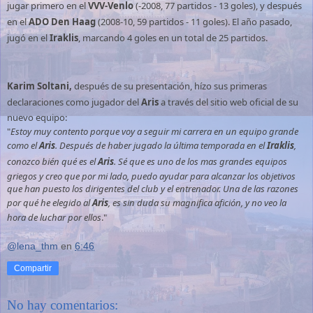
jugar primero en el
VVV-Venlo
(-2008, 77 partidos - 13 goles), y después
en el
ADO Den Haag
(2008-10, 59 partidos - 11 goles). El año pasado,
jugó en el
Iraklis
, marcando 4 goles en un total de 25 partidos.
Karim Soltani,
después de su presentación, hízo sus primeras
declaraciones como jugador del
Aris
a través del sitio web oficial de su
nuevo equipo:
"
Estoy muy contento porque voy a seguir mi carrera en un equipo grande
como el
Aris
. Después de haber jugado la última temporada en el
Iraklis
,
conozco bién qué es el
Aris
. Sé que es uno de los mas grandes equipos
griegos y creo que por mi lado, puedo ayudar para alcanzar los objetivos
que han puesto los dirigentes del club y el entrenador. Una de las razones
por qué he elegido al
Aris
, es sin duda su magnifica afición, y no veo la
hora de luchar por ellos
."
@lena_thm
en
6:46
Compartir
No hay comentarios: