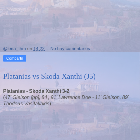
@lena_thm
en
14:22
No hay comentarios:
Compartir
Platanias vs Skoda Xanthi (J5)
Platanias - Skoda Xanthi 3-2
(
47' Gleison [pp], 84', 91' Lawrence Doe - 11' Gleison, 89'
Thodoris Vasilakakis
)