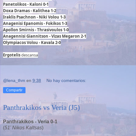
Panetolikos - Kaloni 0-1
Doxa Dramas - Kalithea
1-2
Iraklis Psachnon - Niki Volou 1-3
Anagenisi Epanomis - Fokikos 1-3
Apollon Smirnis - Thrasivoulos 1-0
Anagennisi Giannitson - Vizas Megaron 2-1
Olympiacos Volou - Kavala
2-0
Ergotelis
descansa
@lena_thm
en
9:38
No hay comentarios:
Compartir
Panthrakikos vs Veria (J5)
Panthrakikos - Veria 0-1
(
51' Nikos Kaltsas
)