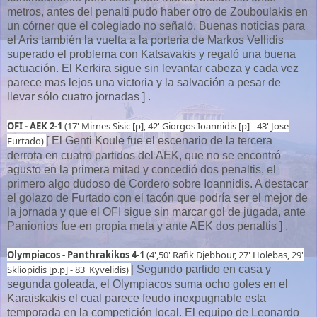
metros, antes del penalti pudo haber otro de Zouboulakis en
un córner que el colegiado no señaló. Buenas noticias para
el Aris también la vuelta a la porteria de Markos Vellidis
superado el problema con Katsavakis y regaló una buena
actuación. El Kerkira sigue sin levantar cabeza y cada vez
parece mas lejos una victoria y la salvación a pesar de
llevar sólo cuatro jornadas ] .
OFI - AEK 2-1
(17' Mirnes Sisic [p], 42' Giorgos Ioannidis [p] - 43' Jose
Furtado)
[ El Genti Koule fue el escenario de la tercera
derrota en cuatro partidos del AEK, que no se encontró
agusto en la primera mitad y concedió dos penaltis, el
primero algo dudoso de Cordero sobre Ioannidis. A destacar
el golazo de Furtado con el tacón que podría ser el mejor de
la jornada y que el OFI sigue sin marcar gol de jugada, ante
Panionios fue en propia meta y ante AEK dos penaltis ] .
Olympiacos - Panthrakikos 4-1
(4',50' Rafik Djebbour, 27' Holebas, 29'
Skliopidis [p.p] - 83' Kyvelidis)
[ Segundo partido en casa y
segunda goleada, el Olympiacos suma ocho goles en el
Karaiskakis el cual parece feudo inexpugnable esta
temporada en la competición local. El equipo de Leonardo