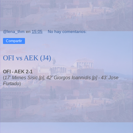
@lena_thm
en
15:05
No hay comentarios:
Compartir
OFI vs AEK (J4)
OFI - AEK 2-1
(
17' Mirnes Sisic [p], 42' Giorgos Ioannidis [p] - 43' Jose
Furtado
)