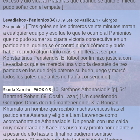
exceso y dio vida al Platanias que cuando se quito el miedo
pudo soñar con el empate ] .
Levadiakos - Panionios 3-0
(3', 9' Stelios Vasiliou, 17' Giorgos
Zisopoulos)
[ Tres goles en los primeros veinte minutos matan
a cualquier equipo y eso fue lo que le ocurrió al Panionios
que no pudo sumar su cuarta victoria consecutiva en un
partido en el que no se encontró nunca cómodo y pudo
haber recibido algún tanto más si no llega a ser por
Konstantinos Peristeridis. El fútbol por fin hizo justicia con
Levadiakos que se merecía una victoria después de tres
partidos en los que dejó patente su buen juego y marcó
todos los goles que antes no había conseguido ] .
Skoda Xanthi - PAOK 0-3
10' Stefanos Athanasiadis [p], 54'
(
Bertrand Robert, 89' Costin Lazar) [ Un cuestionado
Georgios Donis decidió mantener en el XI a Bongani
Khumalo un hombre que recibió muchas criticas tras el
partido ante Asteras y eligió a Liam Lawrence como
acompañante de Athanasiadis. Un penalti con una caida
muy exagerada de Kace les puso muy pronto por delante y
a pesar de ello hasta el final no pudieron sentirse