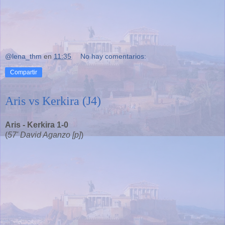
@lena_thm
en
11:35
No hay comentarios:
Compartir
Aris vs Kerkira (J4)
Aris - Kerkira 1-0
(
57' David Aganzo [p]
)