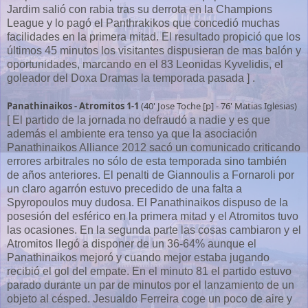
Jardim salió con rabia tras su derrota en la Champions
League y lo pagó el Panthrakikos que concedió muchas
facilidades en la primera mitad. El resultado propició que los
últimos 45 minutos los visitantes dispusieran de mas balón y
oportunidades, marcando en el 83 Leonidas Kyvelidis, el
goleador del Doxa Dramas la temporada pasada ] .
Panathinaikos - Atromitos 1-1
(40' Jose Toche [p] - 76' Matias Iglesias)
[ El partido de la jornada no defraudó a nadie y es que
además el ambiente era tenso ya que la asociación
Panathinaikos Alliance 2012 sacó un comunicado criticando
errores arbitrales no sólo de esta temporada sino también
de años anteriores. El penalti de Giannoulis a Fornaroli por
un claro agarrón estuvo precedido de una falta a
Spyropoulos muy dudosa. El Panathinaikos dispuso de la
posesión del esférico en la primera mitad y el Atromitos tuvo
las ocasiones. En la segunda parte las cosas cambiaron y el
Atromitos llegó a disponer de un 36-64% aunque el
Panathinaikos mejoró y cuando mejor estaba jugando
recibió el gol del empate. En el minuto 81 el partido estuvo
parado durante un par de minutos por el lanzamiento de un
objeto al césped. Jesualdo Ferreira coge un poco de aire y