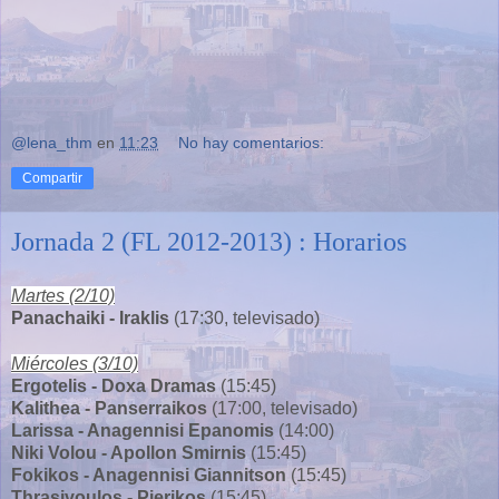
@lena_thm
en
11:23
No hay comentarios:
Compartir
Jornada 2 (FL 2012-2013) : Horarios
Martes (2/10)
Panachaiki - Iraklis
(17:30, televisado)
Miércoles (3/10)
Ergotelis - Doxa Dramas
(15:45)
Kalithea - Panserraikos
(17:00, televisado)
Larissa - Anagennisi Epanomis
(14:00)
Niki Volou - Apollon Smirnis
(15:45)
Fokikos - Anagennisi Giannitson
(15:45)
Thrasivoulos - Pierikos
(15:45)