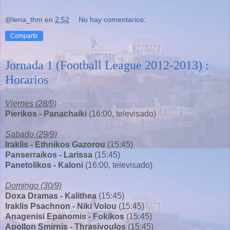
@lena_thm
en
2:52
No hay comentarios:
Compartir
Jornada 1 (Football League 2012-2013) :
Horarios
Viernes (28/9)
Pierikos - Panachaiki
(16:00, televisado)
Sabado (29/9)
Iraklis - Ethnikos Gazorou
(15:45)
Panserraikos - Larissa
(15:45)
Panetolikos - Kaloni
(16:00, televisado)
Domingo (30/9)
Doxa Dramas - Kalithea
(15:45)
Iraklis Psachnon - Niki Volou
(15:45)
Anagenisi Epanomis - Fokikos
(15:45)
Apollon Smirnis - Thrasivoulos
(15:45)