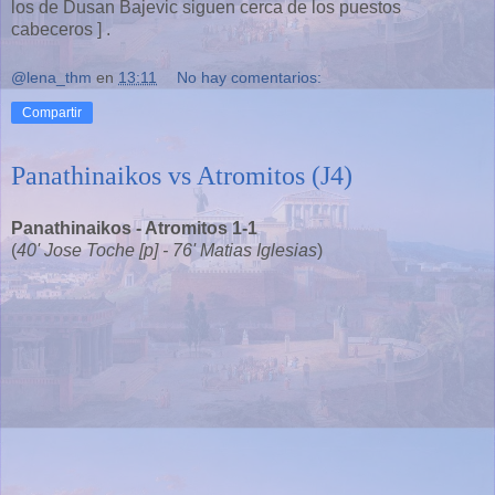
los de Dusan Bajevic siguen cerca de los puestos
cabeceros ] .
@lena_thm
en
13:11
No hay comentarios:
Compartir
Panathinaikos vs Atromitos (J4)
Panathinaikos - Atromitos 1-1
(
40' Jose Toche [p] - 76' Matias Iglesias
)