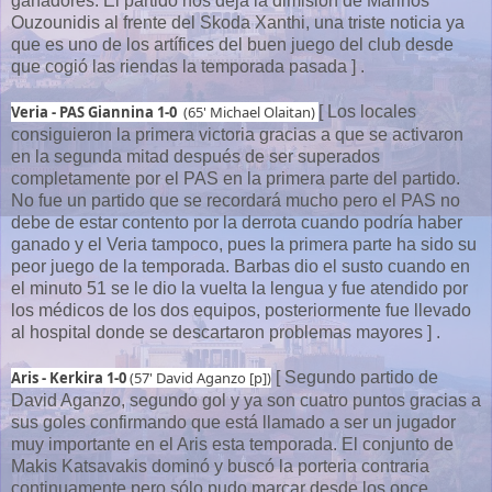
ganadores. El partido nos deja la dimisión de Marinos
Ouzounidis al frente del Skoda Xanthi, una triste noticia ya
que es uno de los artífices del buen juego del club desde
que cogió las riendas la temporada pasada ] .
Veria - PAS Giannina 1-0
(65' Michael Olaitan)
[ Los locales
consiguieron la primera victoria gracias a que se activaron
en la segunda mitad después de ser superados
completamente por el PAS en la primera parte del partido.
No fue un partido que se recordará mucho pero el PAS no
debe de estar contento por la derrota cuando podría haber
ganado y el Veria tampoco, pues la primera parte ha sido su
peor juego de la temporada. Barbas dio el susto cuando en
el minuto 51 se le dio la vuelta la lengua y fue atendido por
los médicos de los dos equipos, posteriormente fue llevado
al hospital donde se descartaron problemas mayores ] .
Aris - Kerkira 1-0
(57' David Aganzo [p])
[ Segundo partido de
David Aganzo, segundo gol y ya son cuatro puntos gracias a
sus goles confirmando que está llamado a ser un jugador
muy importante en el Aris esta temporada. El conjunto de
Makis Katsavakis dominó y buscó la porteria contraria
continuamente pero sólo pudo marcar desde los once