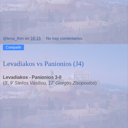
@lena_thm
en
16:15
No hay comentarios:
Compartir
Levadiakos vs Panionios (J4)
Levadiakos - Panionios 3-0
(
3', 9' Stelios Vasiliou, 17' Giorgos Zisopoulos
)