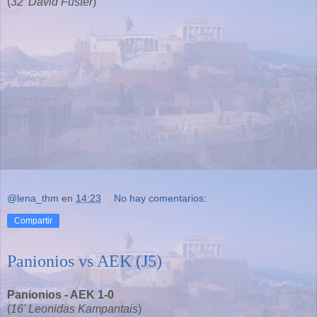
(
32' David Fuster
)
@lena_thm
en
14:23
No hay comentarios:
Compartir
Panionios vs AEK (J5)
Panionios - AEK 1-0
(
16' Leonidas Kampantais
)