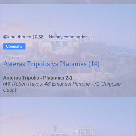
@lena_thm
en
10:38
No hay comentarios:
Compartir
Asteras Tripolis vs Platanias (J4)
Asteras Tripolis - Platanias 2-1
(
43' Ruben Rayos, 48' Emanuel Perrone - 71' Chigozie
Udoji
)