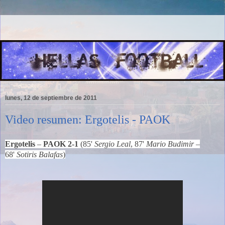
lunes, 12 de septiembre de 2011
Video resumen: Ergotelis - PAOK
Ergotelis
–
PAOK 2-1
(85'
Sergio Leal
, 87'
Mario Budimir
–
68'
Sotiris Balafas
)