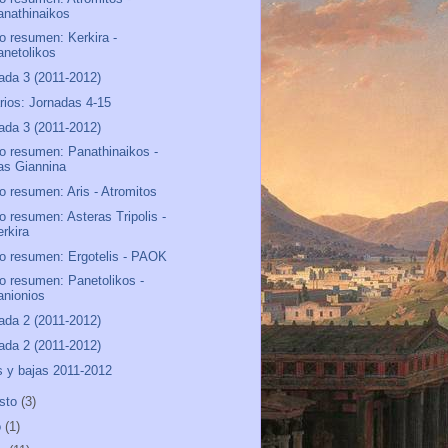
anathinaikos
o resumen: Kerkira -
anetolikos
ada 3 (2011-2012)
rios: Jornadas 4-15
ada 3 (2011-2012)
o resumen: Panathinaikos -
as Giannina
o resumen: Aris - Atromitos
o resumen: Asteras Tripolis -
erkira
o resumen: Ergotelis - PAOK
o resumen: Panetolikos -
anionios
ada 2 (2011-2012)
ada 2 (2011-2012)
s y bajas 2011-2012
sto
(3)
o
(1)