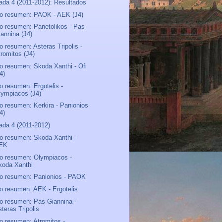
ada 4 (2011-2012): Resultados
o resumen: PAOK - AEK (J4)
o resumen: Panetolikos - Pas
iannina (J4)
o resumen: Asteras Tripolis -
tromitos (J4)
o resumen: Skoda Xanthi - Ofi
4)
o resumen: Ergotelis -
lympiacos (J4)
o resumen: Kerkira - Panionios
4)
ada 4 (2011-2012)
o resumen: Skoda Xanthi -
EK
o resumen: Olympiacos -
koda Xanthi
o resumen: Panionios - PAOK
o resumen: AEK - Ergotelis
o resumen: Pas Giannina -
teras Tripolis
o resumen: Atromitos -