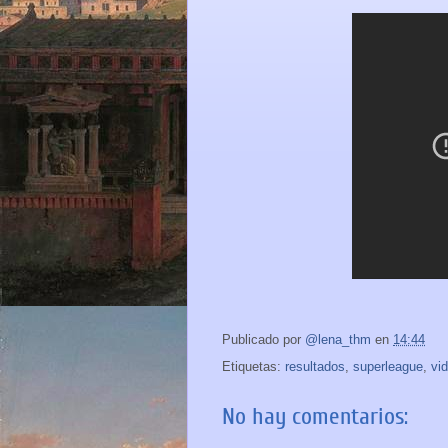
Publicado por
@lena_thm
en
14:44
Etiquetas:
resultados
,
superleague
,
vi
No hay comentarios: