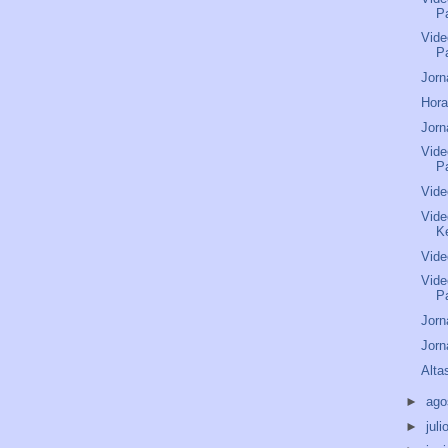
P
Vide
P
Jorn
Hora
Jorn
Vide
P
Vide
Vide
K
Vide
Vide
P
Jorn
Jorn
Alta
►
ago
►
juli