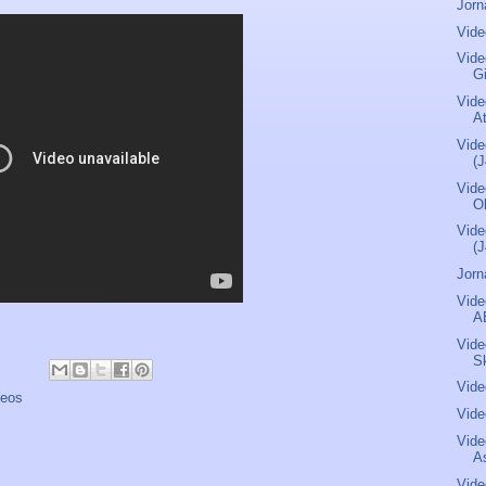
Jorn
Vide
Vide
G
Vide
A
Vide
(J
Vide
O
Vide
(J
Jorn
Vide
A
Vide
S
Vide
deos
Vide
Vide
As
Vide