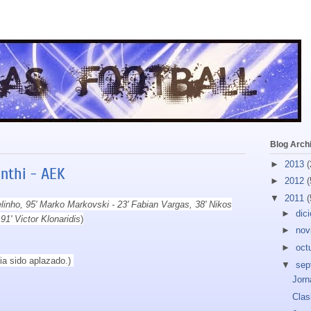
Blog Arch
►
2013
(
nthi - AEK
►
2012
(
▼
2011
(
elinho, 95' Marko Markovski - 23' Fabian Vargas, 38' Nikos
►
dic
1' Victor Klonaridis
)
►
nov
►
oct
ia sido aplazado.)
▼
sep
Jorn
Clas