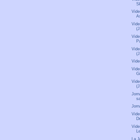
S
Vide
As
Vide
(
Vide
P
Vide
(
Vide
Vide
G
Vide
(
Jorn
s
Jorn
Vide
D
Vide
L
La J