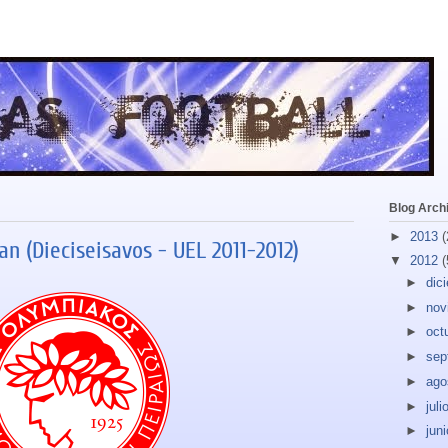
Blog Arch
►
2013
(
n (Dieciseisavos - UEL 2011-2012)
▼
2012
(
►
dic
►
nov
►
oct
►
sep
►
ago
►
juli
►
jun