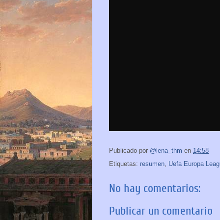
Publicado por
@lena_thm
en
14:58
Etiquetas:
resumen
,
Uefa Europa Leag
No hay comentarios:
Publicar un comentario