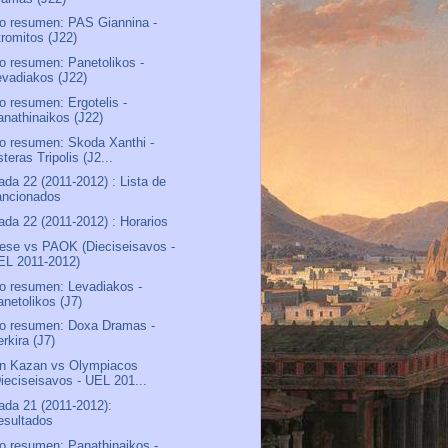
o resumen: PAS Giannina -
tromitos (J22)
o resumen: Panetolikos -
evadiakos (J22)
o resumen: Ergotelis -
anathinaikos (J22)
o resumen: Skoda Xanthi -
teras Tripolis (J2...
ada 22 (2011-2012) : Lista de
ancionados
ada 22 (2011-2012) : Horarios
ese vs PAOK (Dieciseisavos -
EL 2011-2012)
o resumen: Levadiakos -
anetolikos (J7)
o resumen: Doxa Dramas -
rkira (J7)
n Kazan vs Olympiacos
Dieciseisavos - UEL 201...
ada 21 (2011-2012):
esultados
o resumen: Panathinaikos -