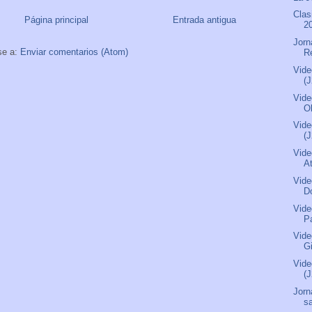
Clas
Página principal
Entrada antigua
2
Jorn
se a:
Enviar comentarios (Atom)
R
Vide
(
Vide
O
Vide
(
Vide
A
Vide
D
Vide
P
Vide
G
Vide
(
Jorn
s