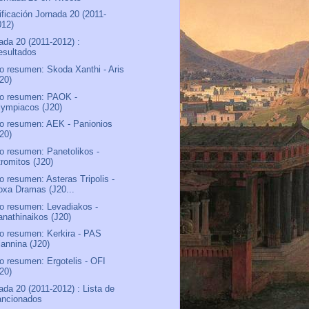
ificación Jornada 20 (2011-
012)
ada 20 (2011-2012) :
esultados
o resumen: Skoda Xanthi - Aris
J20)
o resumen: PAOK -
lympiacos (J20)
o resumen: AEK - Panionios
J20)
o resumen: Panetolikos -
tromitos (J20)
o resumen: Asteras Tripolis -
oxa Dramas (J20...
o resumen: Levadiakos -
anathinaikos (J20)
o resumen: Kerkira - PAS
iannina (J20)
o resumen: Ergotelis - OFI
J20)
ada 20 (2011-2012) : Lista de
ancionados