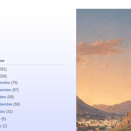
ive
291)
556)
iembre
(76)
iembre
(87)
ubre
(58)
tiembre
(50)
sto
(31)
o
(5)
io
(1)