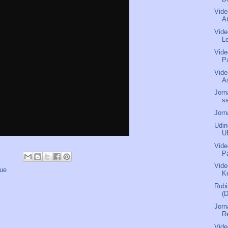
Vide
A
Vide
L
Vide
P
Vide
As
Jorn
s
Jorn
Udin
U
Vide
P
Vide
ue
Ke
Rubi
(
Jorn
R
Vide