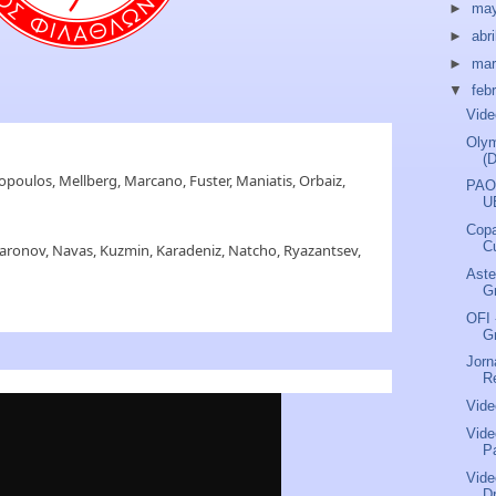
►
ma
►
abri
►
ma
▼
feb
Vide
Olym
(
dopoulos, Mellberg, Marcano, Fuster, Maniatis, Orbaiz,
PAOK
U
Copa
Cu
haronov, Navas, Kuzmin, Karadeniz, Natcho, Ryazantsev,
Aste
G
OFI 
G
Jorn
R
Vide
Vide
P
Vide
D