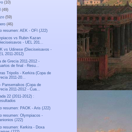
yo
(10)
l
(49)
rzo
(59)
rero
(46)
o resumen: AEK - OFI (J22)
piacos vs Rubin Kazan
Dieciseisavos - UEL 201...
 vs Udinese (Dieciseisavos -
EL 2011-2012)
 de Grecia 2011-2012 -
artos de final - Resu...
ras Tripolis - Kerkira (Copa de
recia 2011-20...
- Panserraikos (Copa de
recia 2011-2012 - Cua...
ada 22 (2011-2012) :
esultados
o resumen: PAOK - Aris (J22)
o resumen: Olympiacos -
anionios (J22)
o resumen: Kerkira - Doxa
ramas (J22)