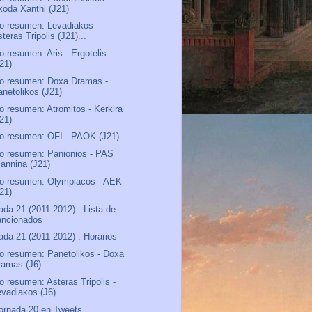
koda Xanthi (J21)
o resumen: Levadiakos -
teras Tripolis (J21)...
o resumen: Aris - Ergotelis
J21)
o resumen: Doxa Dramas -
anetolikos (J21)
o resumen: Atromitos - Kerkira
J21)
o resumen: OFI - PAOK (J21)
o resumen: Panionios - PAS
iannina (J21)
o resumen: Olympiacos - AEK
J21)
ada 21 (2011-2012) : Lista de
ancionados
ada 21 (2011-2012) : Horarios
o resumen: Panetolikos - Doxa
ramas (J6)
o resumen: Asteras Tripolis -
evadiakos (J6)
ornada 20 en Tweets