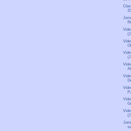
Clas
2
Jorn
R
Vide
(
Vide
O
Vide
(
Vide
A
Vide
D
Vide
P
Vide
G
Vide
(
Jorn
s