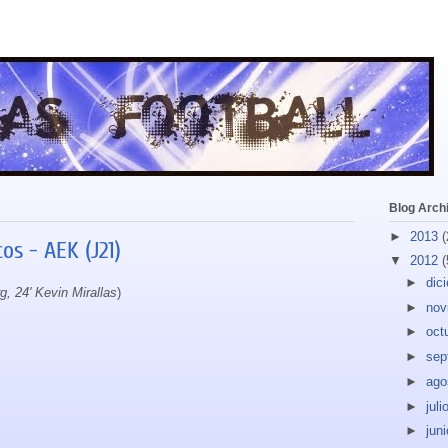
Blog Arch
►
2013
(
s - AEK (J21)
▼
2012
(
►
dic
rg, 24' Kevin Mirallas
)
►
nov
►
oct
►
sep
►
ago
►
juli
►
jun