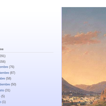
ive
291)
556)
iembre
(76)
iembre
(87)
ubre
(58)
tiembre
(50)
sto
(31)
o
(5)
io
(1)