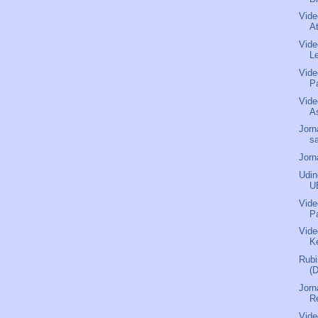
Vide
A
Vide
L
Vide
P
Vide
As
Jorn
s
Jorn
Udin
U
Vide
P
Vide
Ke
Rubi
(
Jorn
R
Vide