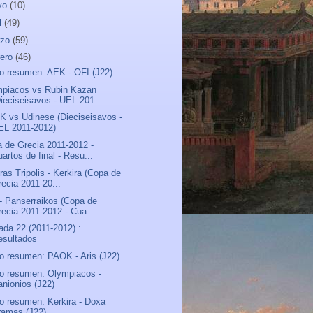
yo
(10)
l
(49)
rzo
(59)
rero
(46)
o resumen: AEK - OFI (J22)
piacos vs Rubin Kazan
Dieciseisavos - UEL 201...
 vs Udinese (Dieciseisavos -
EL 2011-2012)
 de Grecia 2011-2012 -
artos de final - Resu...
ras Tripolis - Kerkira (Copa de
recia 2011-20...
- Panserraikos (Copa de
recia 2011-2012 - Cua...
ada 22 (2011-2012) :
esultados
o resumen: PAOK - Aris (J22)
o resumen: Olympiacos -
anionios (J22)
o resumen: Kerkira - Doxa
ramas (J22)