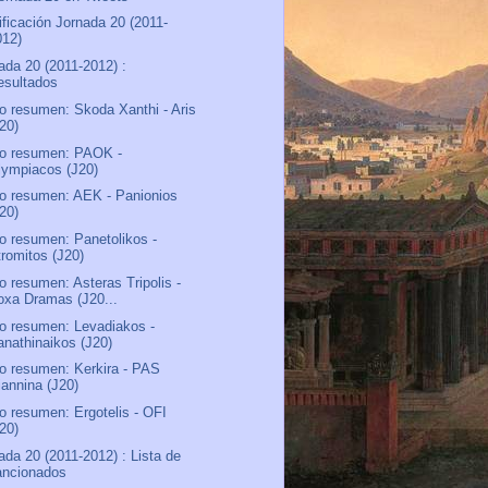
ificación Jornada 20 (2011-
012)
ada 20 (2011-2012) :
esultados
o resumen: Skoda Xanthi - Aris
J20)
o resumen: PAOK -
lympiacos (J20)
o resumen: AEK - Panionios
J20)
o resumen: Panetolikos -
tromitos (J20)
o resumen: Asteras Tripolis -
oxa Dramas (J20...
o resumen: Levadiakos -
anathinaikos (J20)
o resumen: Kerkira - PAS
iannina (J20)
o resumen: Ergotelis - OFI
J20)
ada 20 (2011-2012) : Lista de
ancionados