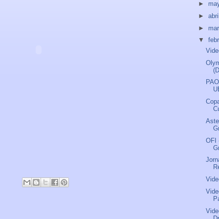
►
ma
►
abri
►
ma
▼
feb
Vide
Olym
(
PAOK
U
Copa
Cu
Aste
G
OFI 
G
Jorn
R
Vide
Vide
P
Vide
D