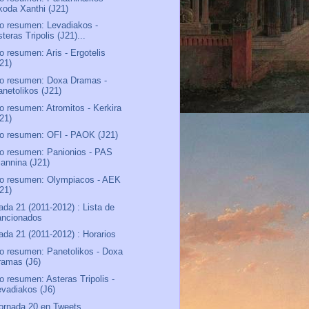
koda Xanthi (J21)
o resumen: Levadiakos -
teras Tripolis (J21)...
o resumen: Aris - Ergotelis
J21)
o resumen: Doxa Dramas -
anetolikos (J21)
o resumen: Atromitos - Kerkira
J21)
o resumen: OFI - PAOK (J21)
o resumen: Panionios - PAS
iannina (J21)
o resumen: Olympiacos - AEK
J21)
ada 21 (2011-2012) : Lista de
ancionados
ada 21 (2011-2012) : Horarios
o resumen: Panetolikos - Doxa
ramas (J6)
o resumen: Asteras Tripolis -
evadiakos (J6)
ornada 20 en Tweets