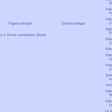
S
Vide
As
Vide
(
Página principal
Entrada antigua
Vide
P
se a:
Enviar comentarios (Atom)
Vide
(
Vide
Vide
G
Vide
(
Jorn
s
Jorn
Vide
D
Vide
L
La J