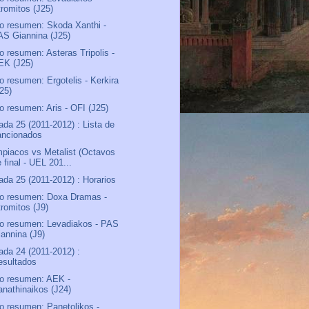
tromitos (J25)
o resumen: Skoda Xanthi -
AS Giannina (J25)
o resumen: Asteras Tripolis -
EK (J25)
o resumen: Ergotelis - Kerkira
J25)
o resumen: Aris - OFI (J25)
ada 25 (2011-2012) : Lista de
ancionados
piacos vs Metalist (Octavos
 final - UEL 201...
ada 25 (2011-2012) : Horarios
o resumen: Doxa Dramas -
tromitos (J9)
o resumen: Levadiakos - PAS
iannina (J9)
ada 24 (2011-2012) :
esultados
o resumen: AEK -
anathinaikos (J24)
o resumen: Panetolikos -