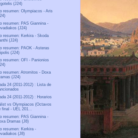
gotelis (J24)
o resumen: Olympiacos - Aris
J24)
o resumen: PAS Giannina -
evadiakos (J24)
o resumen: Kerkira - Skoda
anthi (J24)
o resumen: PAOK - Asteras
ipolis (J24)
o resumen: OFI - Panionios
J24)
o resumen: Atromitos - Doxa
ramas (J24)
ada 24 (2011-2012) : Lista de
ancionados
ada 24 (2011-2012) : Horarios
list vs Olympiacos (Octavos
 final - UEL 201...
o resumen: PAS Giannina -
oxa Dramas (J8)
o resumen: Kerkira -
evadiakos (J8)