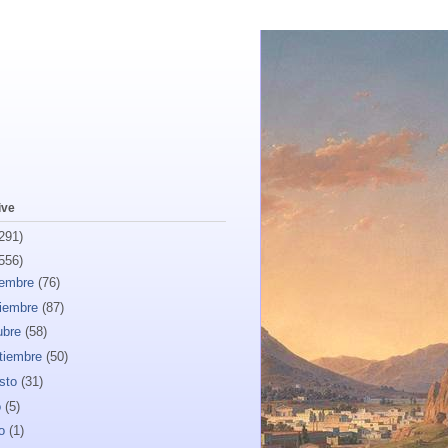
ive
291)
556)
iembre
(76)
iembre
(87)
ubre
(58)
tiembre
(50)
sto
(31)
o
(5)
io
(1)