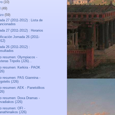
yo
(10)
l
(49)
rzo
(59)
ada 27 (2011-2012) : Lista de
ancionados
ada 27 (2011-2012) : Horarios
ificación Jornada 26 (2011-
012)
ada 26 (2011-2012) :
esultados
o resumen: Olympiacos -
teras Tripolis (J26)...
o resumen: Kerkira - PAOK
J26)
o resumen: PAS Giannina -
gotelis (J26)
o resumen: AEK - Panetolikos
J26)
o resumen: Doxa Dramas -
evadiakos (J26)
o resumen: OFI -
anathinaikos (J26)