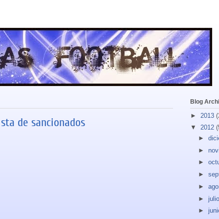
Blog Arch
►
2013
(
Lista de sancionados
▼
2012
(
►
dic
►
nov
►
oct
►
sep
►
ago
►
juli
►
jun