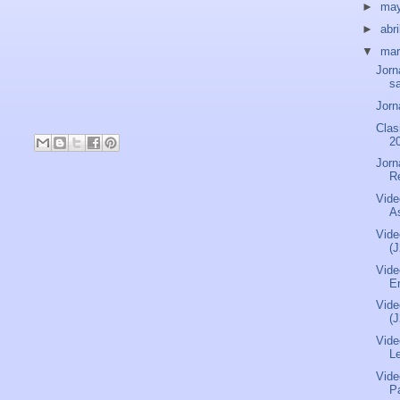
►
ma
►
abri
▼
ma
Jorn
s
Jorn
Clas
2
Jorn
R
Vide
As
Vide
(
Vide
Er
Vide
(
Vide
L
Vide
P