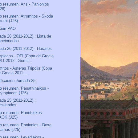
o resumen: Aris - Panionios
J26)
o resumen: Atromitos - Skoda
anthi (J26)
cion PAO
ada 26 (2011-2012) : Lista de
ancionados
ada 26 (2011-2012) : Horarios
piacos - OFI (Copa de Grecia
011-2012 - Semif...
mitos - Asteras Tripolis (Copa
 Grecia 2011-...
ificación Jornada 25
o resumen: Panathinaikos -
lympiacos (J25)
ada 25 (2011-2012) :
esultados
o resumen: Panetolikos -
AOK (J25)
o resumen: Panionios - Doxa
ramas (J25)
o resumen: Levadiakos -