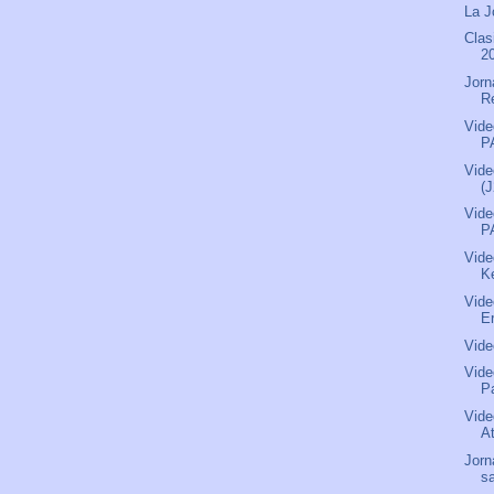
La J
Clas
2
Jorn
R
Vide
P
Vide
(
Vide
P
Vide
Ke
Vide
Er
Vide
Vide
P
Vide
A
Jorn
s