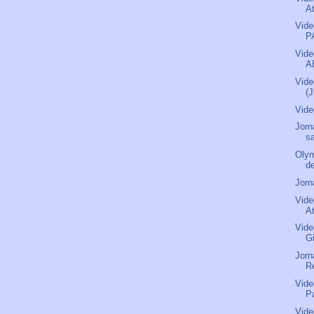
A
Vide
P
Vide
A
Vide
(
Vide
Jorn
s
Olym
de
Jorn
Vide
A
Vide
G
Jorn
R
Vide
P
Vide