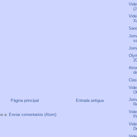
Vide
(
Vide
X
San
Jorn
s
Jorn
Olym
2
Atro
de
Clas
Vide
O
Jorn
Página principal
Entrada antigua
R
Vide
se a:
Enviar comentarios (Atom)
P
Vide
D
Vide