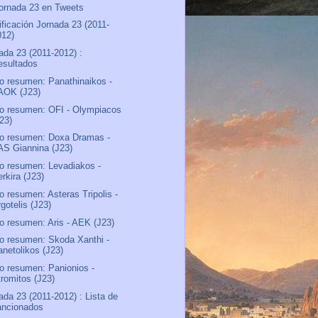
ornada 23 en Tweets
ificación Jornada 23 (2011-
012)
ada 23 (2011-2012) :
esultados
o resumen: Panathinaikos -
AOK (J23)
o resumen: OFI - Olympiacos
J23)
o resumen: Doxa Dramas -
AS Giannina (J23)
o resumen: Levadiakos -
rkira (J23)
o resumen: Asteras Tripolis -
gotelis (J23)
o resumen: Aris - AEK (J23)
o resumen: Skoda Xanthi -
anetolikos (J23)
o resumen: Panionios -
tromitos (J23)
ada 23 (2011-2012) : Lista de
ancionados