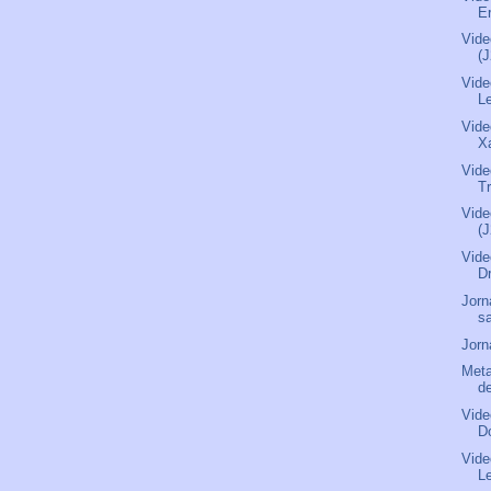
Er
Vide
(
Vide
L
Vide
X
Vide
Tr
Vide
(
Vide
D
Jorn
s
Jorn
Meta
de
Vide
D
Vide
L