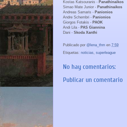
Kostas Katsouranis -
Panathinaikos
Simao Mate Junior -
Panathinaikos
Andreas Samaris -
Panionios
Andre Schembri -
Panionios
Giorgos Fotakis -
PAOK
Andi Lila -
PAS Giannina
Dani -
Skoda Xanthi
Publicado por
@lena_thm
en
7:59
Etiquetas:
noticias
,
superleague
No hay comentarios:
Publicar un comentario