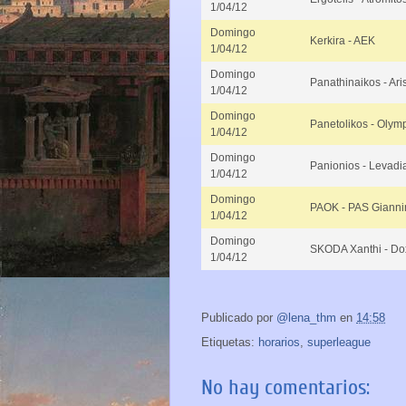
1/04/12
Domingo
Kerkira - AEK
1/04/12
Domingo
Panathinaikos - Ari
1/04/12
Domingo
Panetolikos - Olym
1/04/12
Domingo
Panionios - Levadi
1/04/12
Domingo
PAOK - PAS Gianni
1/04/12
Domingo
SKODA Xanthi - D
1/04/12
Publicado por
@lena_thm
en
14:58
Etiquetas:
horarios
,
superleague
No hay comentarios: