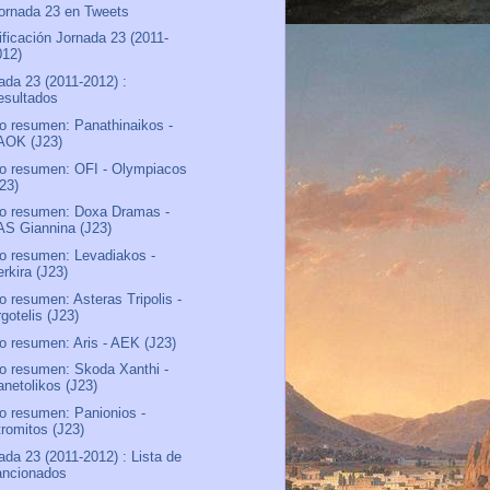
ornada 23 en Tweets
ificación Jornada 23 (2011-
012)
ada 23 (2011-2012) :
esultados
o resumen: Panathinaikos -
AOK (J23)
o resumen: OFI - Olympiacos
J23)
o resumen: Doxa Dramas -
AS Giannina (J23)
o resumen: Levadiakos -
rkira (J23)
o resumen: Asteras Tripolis -
gotelis (J23)
o resumen: Aris - AEK (J23)
o resumen: Skoda Xanthi -
anetolikos (J23)
o resumen: Panionios -
tromitos (J23)
ada 23 (2011-2012) : Lista de
ancionados