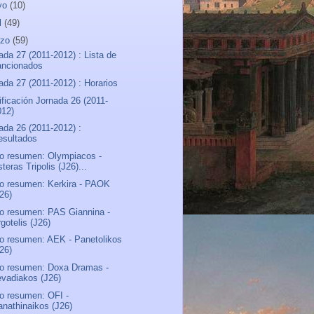
yo
(10)
l
(49)
rzo
(59)
ada 27 (2011-2012) : Lista de
ancionados
ada 27 (2011-2012) : Horarios
ificación Jornada 26 (2011-
012)
ada 26 (2011-2012) :
esultados
o resumen: Olympiacos -
teras Tripolis (J26)...
o resumen: Kerkira - PAOK
J26)
o resumen: PAS Giannina -
gotelis (J26)
o resumen: AEK - Panetolikos
J26)
o resumen: Doxa Dramas -
evadiakos (J26)
o resumen: OFI -
anathinaikos (J26)