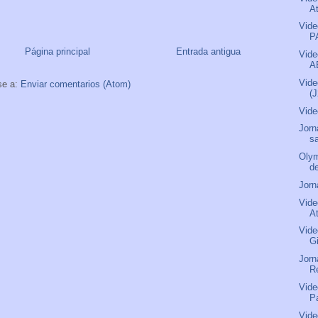
A
Vide
P
Página principal
Entrada antigua
Vide
A
Vide
se a:
Enviar comentarios (Atom)
(
Vide
Jorn
s
Olym
de
Jorn
Vide
A
Vide
G
Jorn
R
Vide
P
Vide