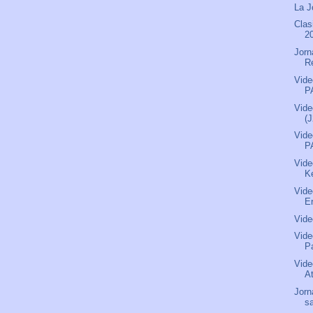
La J
Clas
2
Jorn
R
Vide
P
Vide
(
Vide
P
Vide
Ke
Vide
Er
Vide
Vide
P
Vide
A
Jorn
s