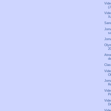
Vide
(
Vide
X
San
Jorn
s
Jorn
Olym
2
Atro
de
Clas
Vide
O
Jorn
R
Vide
P
Vide
D
Vide