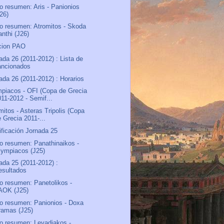
o resumen: Aris - Panionios
J26)
o resumen: Atromitos - Skoda
anthi (J26)
cion PAO
ada 26 (2011-2012) : Lista de
ancionados
ada 26 (2011-2012) : Horarios
piacos - OFI (Copa de Grecia
011-2012 - Semif...
mitos - Asteras Tripolis (Copa
 Grecia 2011-...
ificación Jornada 25
o resumen: Panathinaikos -
lympiacos (J25)
ada 25 (2011-2012) :
esultados
o resumen: Panetolikos -
AOK (J25)
o resumen: Panionios - Doxa
ramas (J25)
o resumen: Levadiakos -