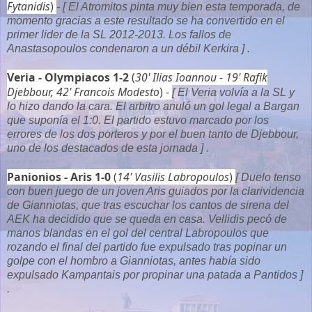
Fytanidis
)
- [ El Atromitos pinta muy bien esta temporada, de
momento gracias a este resultado se ha convertido en el
primer lider de la SL 2012-2013. Los fallos de
Anastasopoulos condenaron a un débil Kerkira ] .
Veria - Olympiacos 1-2
(
30' Ilias Ioannou - 19' Rafik
Djebbour, 42' Francois Modesto
)
-
[ El Veria volvía a la SL y
lo hizo dando la cara. El arbitro anuló un gol legal a Bargan
que suponía el 1:0. El partido estuvo marcado por los
errores de los dos porteros y por el buen tanto de Djebbour,
uno de los destacados de esta jornada ] .
Panionios - Aris 1-0
(
14' Vasilis Labropoulos
)
[ Duelo tenso
con buen juego de un joven Aris guiados por la clarividencia
de Gianniotas, que tras escuchar los cantos de sirena del
AEK ha decidido que se queda en casa. Vellidis pecó de
manos blandas en el gol del central Labropoulos que
rozando el final del partido fue expulsado tras popinar un
golpe con el hombro a Gianniotas, antes había sido
expulsado Kampantais por propinar una patada a Pantidos ]
.