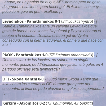
League, en un partido en el que AEK dominó pero no gozó
de grandes ocasiones para hacer gol. El Asteras con muy
poco consiguió un gran resultado ] .
Levadiakos - Panathinaikos 0-1
(
34' Loukas Vyntra
)
- [
Sufrió el Panathinaikos ante un valiente Levadiakos que
gozó de buenas ocasiones, Napoleoni y Poy se echaron el
equipo a la espalda. Destaca el buen gol de Vyntra
conseguido con la pierna izquierda, el primero que hace con
ella ] .
PAOK - Panthrakikos 1-0
(
57'
Stefanos Athanasiadis
)
- [
Dominio claro de los locales, no sufrieron en ningún
momento, golazo de Athanasiadis que ya suma 5 goles en 4
partidos oficiales esta temporada ] .
OFI - Skoda Xanthi 0-0
- [ Jugó mejor Skoda Xanthi que
tuvo contra las cuerdas al OFI durante gran parte del
encuentro, al final no pudo plasmar en goles su superioridad
] .
Kerkira - Atromitos 0-2
(
13' Chumbinho, 43' Sokratis