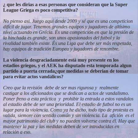
¿ que les dirias a esas personas que consideran que la Super
League Griega
es poco competitiva?
No pienso asi. Juego aqui desde 2009 y sé que es una competicion
difícil de jugar. Tenemos grandes equipos y jugadores de altísimo
nível actuando en Grécia. És una competición en
que la presión de
la hinchada es grande, son unos apasionados del futbol y la
rivalidad también existe. És una Liga que debe ser más
respetada,
hay equipos de tradición Europea y jugadores de renombre.
La violencia desgraciadamente está muy presente en los
estadios griegos, y el
AEK ha disputado esta temporada algun
partido a puerta cerrada¿que medidas
se deberian de tomar
para evitar actos vandálicos?
Creo que la revisión debe de ser mas rigurosa y realmente
castigar a los aficionados que se dedican a actos de vandalismo.
Poner freno a esta práctica y prohibir la entrada a estos vandalos
al estadio debe de ser una prioridad. El estadio de futbol no es un
lugar para la violencia. Como ya he dicho, todo tipo de protesta es
valida, siemore con sentido común y sin violencia. La afición es el
mayor patrimonio del club y no pueden volverse contra él. Hay que
mantener la paz y las medidas deben de ser introducidas en
relación a eso.