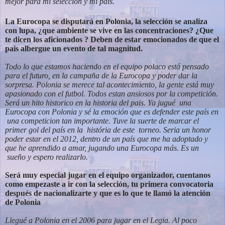
mejor para mi selección y mi pais.
La Eurocopa se disputará en Polonia, la selección se analiza
con lupa, ¿que
ambiente se vive en las concentraciones? ¿Que
te dicen los aficionados ?
Deben de estar emocionados de que el
pais albergue un evento de tal magnitud.
Todo lo que estamos haciendo en el equipo polaco está pensado
para el futuro, en la campaña de la Eurocopa y poder dar la
sorpresa. Polonia se merece tal acontecimiento, la gente está muy
apasionado con el futbol. Todos estan ansiosos por la competición.
Será un hito historico en la historia del pais. Ya jugué una
Eurocopa con Polonia y sé la emoción que es defender este país en
una competicion tan importante. Tuve la suerte de marcar el
primer gol del país en la história de este torneo. Seria un honor
poder estar en el 2012, dentro de un país que me ha adoptado y
que he aprendido a amar, jugando una Eurocopa más. Es un
sueño y espero realizarlo.
Será muy especial jugar en el equipo organizador, cuentanos
como empezaste
a ir con la selección, tu primera convocatoria
después de nacionalizarte y que
es lo que te llamó la atención
de Polonia
Llegué a Polonia en el 2006 para jugar en el Legia. Al poco