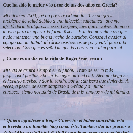
Que ha sido lo mejor y lo peor de tus dos años en Grecia?
Mi inicio en 2009, fué un poco accidentado. Tuve un grave
problema de salud debido a una infección sanguinea , que me
afectó durante algunos meses. Después, tuve que ir volviendo poco
a poco para recuperar la forma fisica... Esta temporada, creo que
pude mantener una buena racha de partidos. Consegui ayudar al
equipo con mi futbol, dí várias asistencias de gol y volví para a la
selección. Creo que es señal de que las cosas van bien para mí.
¿ Como es un dia en la vida de Roger Guerreiro ?
Mi vida se centra siempre en el futbol. Trato de ser lo más
profesional posible y hacer lo mejor para el club. Siempre llego en
el horario previsto y doy la sandre por la camisera que defiendo. A
veces, a pesar de estar adaptado a Grécia y al futbol
europeo,
siento nostalgia de Brasil, de mis amigos y de mi família.
* Quiero agradecer a Roger Guerreiro el haber concedido esta
entrevista a un humilde blog como éste. Tambien dar las gracias a
Rafael Alvarez de Think & Ball Consulting, pues con amabilidad