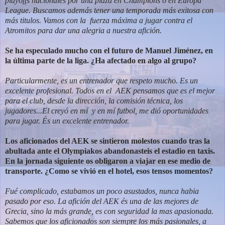
playoffs nacionales por una plaza en Champions ó en Europa
League. Buscamos además tener una temporada más exitosa con
más titulos. Vamos con la fuerza máxima a jugar contra el
Atromitos para dar una alegria a nuestra afición.
Se ha especulado mucho con el futuro de Manuel Jiménez, en
la última parte
de la liga. ¿Ha afectado en algo al grupo?
Particularmente, es un entrenador que respeto mucho. Es un
excelente profesional. Todos en el AEK pensamos que es el mejor
para el club, desde la dirección, la comisión técnica, los
jugadores...El creyó en mí
y en mí futbol, me dió oportunidades
para jugar. És un excelente entrenador.
Los aficionados del AEK se sintieron molestos cuando tras la
abultada ante
el Olympiakos abandonasteis el estadio en taxis.
En la jornada siguiente os
obligaron a viajar en ese medio de
transporte. ¿Como se vivió en el hotel, esos
tensos momentos?
Fué complicado, estabamos un poco asustados, nunca habia
pasado por eso. La afición del AEK és una de las mejores de
Grecia, sino la más grande, es con seguridad la mas apasionada.
Sabemos que los aficionados son siempre los más pasionales, a