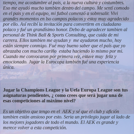
tiempo, me acostumbre al pais, a la nueva cultura y costumbres.
Eso me ayudó mucho tambien dentro del campo. Me sentí comodo
en el pais y en el equipo, mi futbol comenzó a sobresalir. Vivi
grandes momentos en lso campos polacos y estoy muy agradecido
por ello. Así recibí la invitación para convertirm en ciudadano
polaco y fué un grandísimo honor. Debo de agradecer tambien al
personal de Think Ball & Sports Consulting, que cuida de mi
carrera. Ellos tambien me ayudan y me ayudaron mucho, hoy
están siempre conmigo. Fué muy bueno saber que el país que yo
abrazaba con mucho cariño estaba haciendo lo mismo por mi.
Cuando me convocaron por primera vez, estuve muy feliz y
emocionado. Jugar la Eurocopa también fué una experiencia
única.
Jugar la Champions League y la Uefa Europa League son tus
asignaturas
pendientes, ¿ como crees que será jugar una de
esas competiciones al máximo nivel?
Es un objetivo que tengo en el AEK y sé que el club y afición
tambien están ansioso por esto. Seria un privilegio jugar al lado de
los mejores jogadores de todo el mundo. El AEK es grande y
merece volver a esta
competición.