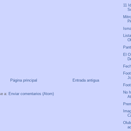
11 I
S
Mitr
P
Isma
List
O
Pant
El O
D
Fech
Foot
J
Página principal
Entrada antigua
Foot
No h
se a:
Enviar comentarios (Atom)
A
Prem
Imag
C
Olub
ac