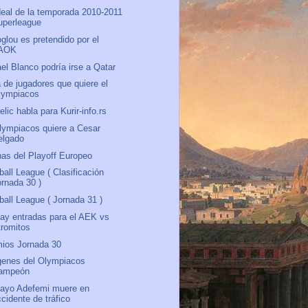
deal de la temporada 2010-2011
uperleague
oglou es pretendido por el
AOK
el Blanco podría irse a Qatar
a de jugadores que quiere el
lympiacos
elic habla para Kurir-info.rs
lympiacos quiere a Cesar
elgado
as del Playoff Europeo
ball League ( Clasificación
ornada 30 )
ball League ( Jornada 31 )
ay entradas para el AEK vs
tromitos
ios Jornada 30
enes del Olympiacos
ampeón
ayo Adefemi muere en
cidente de tráfico