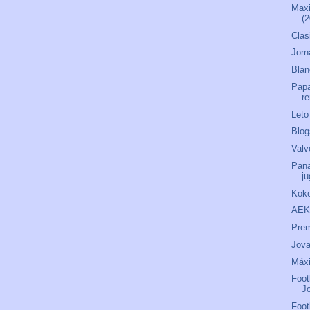
Maxi
(
Clas
Jorn
Blan
Papa
r
Leto
Blog
Valv
Pana
j
Koke
AEK
Prem
Jova
Máxi
Foot
J
Foot