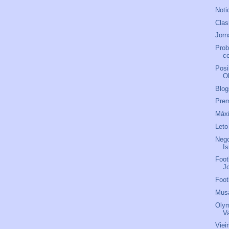
Noti
Clas
Jorn
Prob
co
Posi
O
Blog
Prem
Máxi
Leto
Nego
I
Foot
J
Foot
Mus
Olym
V
Viei