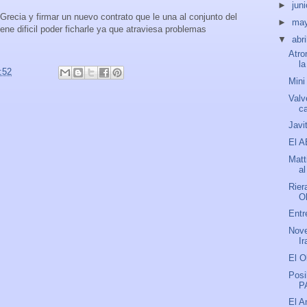
►
jun
 Grecia y firmar un nuevo contrato que le una al conjunto del
►
ma
iene dificil poder ficharle ya que atraviesa problemas
▼
abri
Atro
l
:52
Mini
Valv
c
Javi
El A
Matt
al
Rier
O
Entr
Nove
Ir
El O
Posi
P
El A