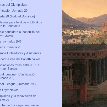
cias del Olympiakos
ificación Jornada 29
ada 29 (Todo el Domingo)
lemas para Ionikos y Ethnikos
n la Federació...
ble candidato al banquillo del
lympiakos
s Invitados (IV)
ios Jornada 28
mos Goleadores y Asistentes
 podría irse del Panathinaikos
ciaciones rotas entre AEK e
smael Blanco
ball League ( Clasificación
ornada 29 )
ball League ( Jornada 29 )
a Olympiakos
piakos y la renovación de
alverde
rinha podría seguir en Grecia