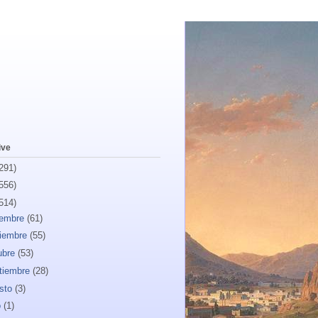
ive
291)
556)
514)
iembre
(61)
iembre
(55)
ubre
(53)
tiembre
(28)
sto
(3)
o
(1)