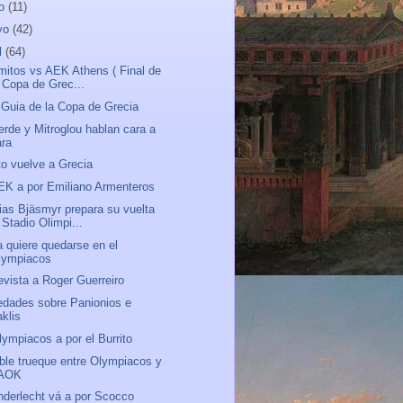
io
(11)
yo
(42)
l
(64)
mitos vs AEK Athens ( Final de
a Copa de Grec...
 Guia de la Copa de Grecia
erde y Mitroglou hablan cara a
ara
to vuelve a Grecia
EK a por Emiliano Armenteros
ias Bjäsmyr prepara su vuelta
 Stadio Olimpi...
a quiere quedarse en el
lympiacos
evista a Roger Guerreiro
dades sobre Panionios e
aklis
lympiacos a por el Burrito
ble trueque entre Olympiacos y
AOK
nderlecht vá a por Scocco