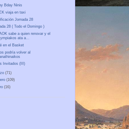
y Bday Ninis
EK viaja en taxi
ificación Jornada 28
ada 28 ( Todo el Domingo )
AOK sabe a quien renovar y el
lympiakos ata a...
é en el Basket
os podría volver al
anathinaikos
s Invitados (III)
rzo
(71)
rero
(109)
ro
(16)