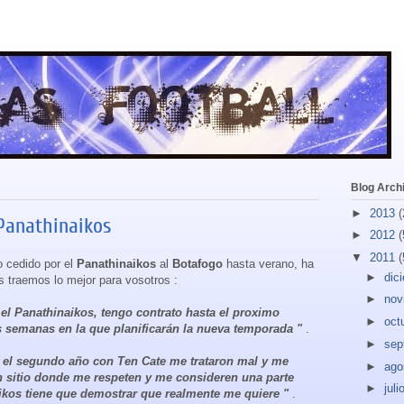
Blog Arch
►
2013
(
 Panathinaikos
►
2012
(
▼
2011
(
o cedido por el
Panathinaikos
al
Botafogo
hasta verano, ha
►
dic
s traemos lo mejor para vosotros :
►
nov
el Panathinaikos, tengo contrato hasta el proximo
►
oct
 semanas en la que planificarán la nueva temporada "
.
►
sep
n el segundo año con Ten Cate me trataron mal y me
►
ago
n sitio donde me respeten y me consideren una parte
►
juli
aikos tiene que demostrar que realmente me quiere "
.