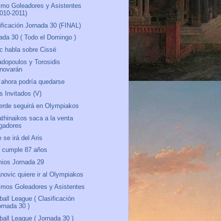
mo Goleadores y Asistentes
2010-2011)
ificación Jornada 30 (FINAL)
ada 30 ( Todo el Domingo )
c habla sobre Cissé
dopoulos y Torosidis
enovarán
 ahora podría quedarse
s Invitados (V)
erde seguirá en Olympiakos
thinaikos saca a la venta
ugadores
 se irá del Aris
 cumple 87 años
ios Jornada 29
novic quiere ir al Olympiakos
mos Goleadores y Asistentes
ball League ( Clasificación
ornada 30 )
ball League ( Jornada 30 )