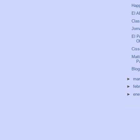
Happ
El A
Clas
Jorn
El P
O
Ciss
Matt
P
Blog
►
ma
►
feb
►
ene