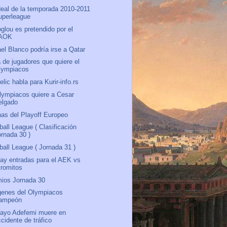
deal de la temporada 2010-2011
uperleague
oglou es pretendido por el
AOK
el Blanco podría irse a Qatar
a de jugadores que quiere el
lympiacos
elic habla para Kurir-info.rs
lympiacos quiere a Cesar
elgado
as del Playoff Europeo
ball League ( Clasificación
ornada 30 )
ball League ( Jornada 31 )
ay entradas para el AEK vs
tromitos
ios Jornada 30
enes del Olympiacos
ampeón
ayo Adefemi muere en
cidente de tráfico