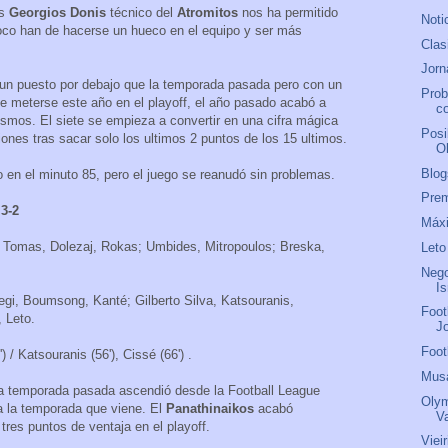
as
Georgios Donis
técnico del
Atromitos
nos ha permitido
Noti
oco han de hacerse un hueco en el equipo y ser más
Clas
Jorn
un puesto por debajo que la temporada pasada pero con un
Prob
 meterse este año en el playoff, el año pasado acabó a
co
smos. El siete se empieza a convertir en una cifra mágica
Posi
ones tras sacar solo los ultimos 2 puntos de los 15 ultimos.
O
Blog
o en el minuto 85, pero el juego se reanudó sin problemas.
Prem
3-2
Máxi
, Tomas, Dolezaj, Rokas; Umbides, Mitropoulos; Breska,
Leto
Nego
I
egi, Boumsong, Kanté; Gilberto Silva, Katsouranis,
Foot
 Leto.
J
Foot
) / Katsouranis (56'), Cissé (66') .
Mus
la temporada pasada ascendió desde la Football League
Olym
a la temporada que viene. El
Panathinaikos
acabó
V
tres puntos de ventaja en el playoff.
Viei