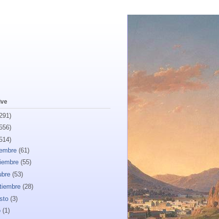
ive
291)
556)
514)
iembre
(61)
iembre
(55)
ubre
(53)
tiembre
(28)
sto
(3)
o
(1)