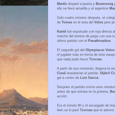
Martín
disparó a puerta y
Boumsong
ello se llevó amarilla y el argentino
Mar
Solo cuatro minutos después, el coleg
de
Tomas
en el area del
Volos
pero pr
Kanté
fué expulsado con roja directa a
marchó del terreno de juego con una so
ultimo partido con el
Panathinaikos
.
El segundo gol del
Olympiacos Volo
el jugador más en forma de este equipo
que nada pudo hacer
Tzorvas
.
A partir de ese momento, llegaría la r
Cissé
empatarían el partido.
Dijbril C
gol a centro de
Luis
Garcia
.
Despúes el partido viviría unos minuto
antes de que entrara en la porteria,
Bo
acción.
Era el minuto 80 y el encargado de tira
bien se lo paró
Tzorvas
que le adivinó 