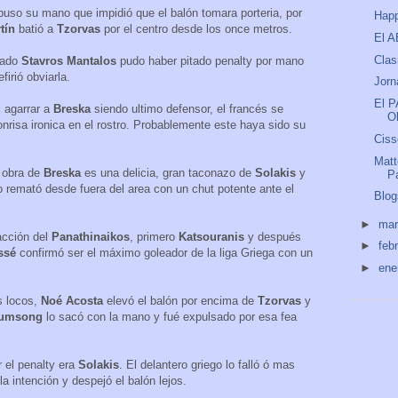
puso su mano que impidió que el balón tomara porteria, por
Happ
tín
batió a
Tzorvas
por el centro desde los once metros.
El A
Clas
iado
Stavros Mantalos
pudo haber pitado penalty por mano
efirió obviarla.
Jorn
El P
l agarrar a
Breska
siendo ultimo defensor, el francés se
O
nrisa ironica en el rostro. Probablemente este haya sido su
Ciss
Matt
s
obra de
Breska
es una delicia, gran taconazo de
Solakis
y
P
 remató desde fuera del area con un chut potente ante el
Blog
►
ma
eacción del
Panathinaikos
, primero
Katsouranis
y después
►
feb
issé
confirmó ser el máximo goleador de la liga Griega con un
►
ene
s locos,
Noé Acosta
elevó el balón por encima de
Tzorvas
y
umsong
lo sacó con la mano y fué expulsado por esa fea
r el penalty era
Solakis
. El delantero griego lo falló ó mas
la intención y despejó el balón lejos.