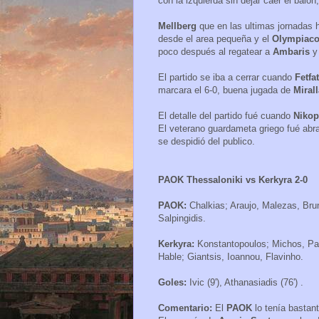
con la izquierda sin dejar caer el baló
Mellberg
que en las ultimas jornadas 
desde el area pequeña y el
Olympiac
poco después al regatear a
Ambaris
y
El partido se iba a cerrar cuando
Fetfa
marcara el 6-0, buena jugada de
Miral
El detalle del partido fué cuando
Nikop
El veterano guardameta griego fué abr
se despidió del publico.
PAOK Thessaloniki vs Kerkyra 2-0
PAOK:
Chalkias; Araujo, Malezas, Bruno
Salpingidis.
Kerkyra:
Konstantopoulos; Michos, Par
Hable; Giantsis, Ioannou, Flavinho.
Goles:
Ivic (9'), Athanasiadis (76') .
Comentario:
El
PAOK
lo tenía bastan