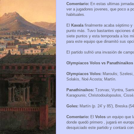
Comentario:
En estas ultimas jornad
ver a jugadores jovenes, que poco a p
habituales.
El
Kavala
finalmente acaba séptimo y 
punto más. Tuvo bastantes opciones de
siete puntos y esta temporada a los mi
para este equipo que dinamitó sus opci
El partido sufrió una invasión de camp
Olympiacos Volos vs Panathinaikos 
Olympiacos Volos:
Maroulis; Szelesi
Solakis, Noé Acosta; Martín.
Panathinaikos:
Tzorvas; Vyntra, Sarri
Karagounis; Christodoulopoulos, Cissé,
Goles:
Martín (p. 24' y 85'), Breska (54'
Comentario:
El
Volos
un equipo que 
donde quedó primero , jugará en europ
desquiciado este partido y contará con 