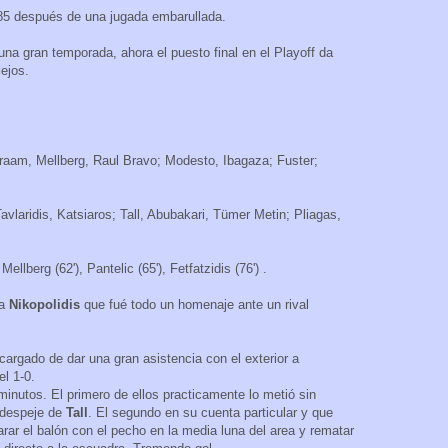
o 85 después de una jugada embarullada.
una gran temporada, ahora el puesto final en el Playoff da
lejos.
vraam, Mellberg, Raul Bravo; Modesto, Ibagaza; Fuster;
vlaridis, Katsiaros; Tall, Abubakari, Tümer Metin; Pliagas,
Mellberg (62'), Pantelic (65'), Fetfatzidis (76') .
ra
Nikopolidis
que fué todo un homenaje ante un rival
cargado de dar una gran asistencia con el exterior a
el 1-0.
 minutos. El primero de ellos practicamente lo metió sin
l despeje de
Tall
. El segundo en su cuenta particular y que
parar el balón con el pecho en la media luna del area y rematar