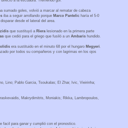
n, directo a la escuadra. Tremendo gol.
ha sumado goles, volvió a marcar al rematar de cabeza
os
iba a seguir arrollando porque
Marco Pantelic
haría el 5-0
 disparar desde el lateral del area.
tzidis
que sustituyó a
Riera
lesionado en la primera parte
las
que cedió para el griego que fusiló a un
Ambaris
hundido.
olidis
era sustituido en el minuto 68 por el hungaro
Megyeri
.
azado por todos su compañeros y con lagrimas en los ojos
, Lino; Pablo Garcia, Tsoukalas; El Zhar, Ivic, Vieirinha;
askevaidis, Makrydimitris, Moniakis; Rikka, Lambropoulos,
te facil para ganar y cumplió con el pronostico.