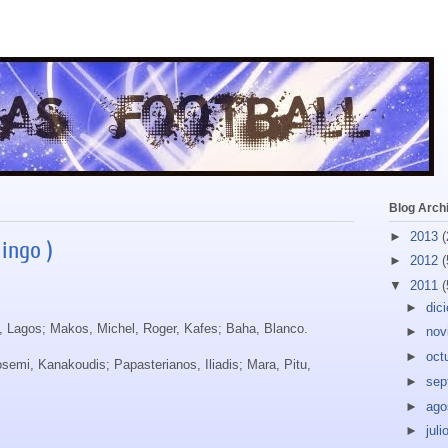
Blog Arch
►
2013
(
ingo )
►
2012
(
▼
2011
(
►
dic
s, Lagos; Makos, Michel, Roger, Kafes; Baha, Blanco.
►
nov
►
oct
emi, Kanakoudis; Papasterianos, Iliadis; Mara, Pitu,
►
sep
►
ago
►
juli