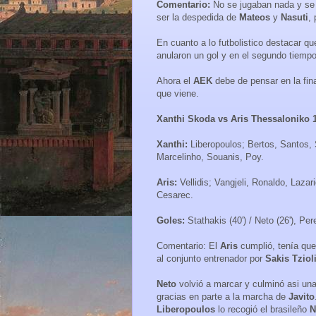
Comentario:
No se jugaban nada y se d
ser la despedida de
Mateos
y
Nasuti
,
En cuanto a lo futbolistico destacar qu
anularon un gol y en el segundo tiemp
Ahora el
AEK
debe de pensar en la fin
que viene.
Xanthi Skoda vs Aris Thessaloniko 
Xanthi:
Liberopoulos; Bertos, Santos, 
Marcelinho, Souanis, Poy.
Aris:
Vellidis; Vangjeli, Ronaldo, Lazarid
Cesarec.
Goles:
Stathakis (40') / Neto (26'), Pere
Comentario: El
Aris
cumplió, tenía que
al conjunto entrenador por
Sakis Tziol
Neto
volvió a marcar y culminó asi un
gracias en parte a la marcha de
Javito
Liberopoulos
lo recogió el brasileño
N