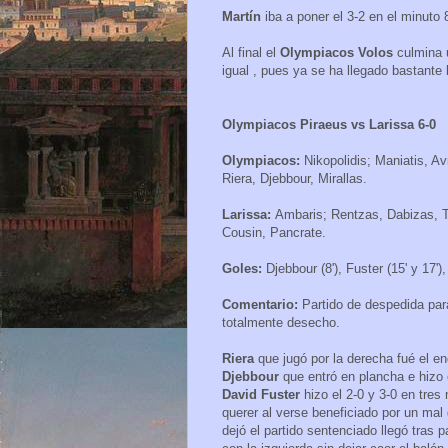
Martín
iba a poner el 3-2 en el minut
Al final el
Olympiacos Volos
culmina 
igual , pues ya se ha llegado bastante 
Olympiacos Piraeus vs Larissa 6-0
Olympiacos:
Nikopolidis; Maniatis, A
Riera, Djebbour, Mirallas.
Larissa:
Ambaris; Rentzas, Dabizas, Ta
Cousin, Pancrate.
Goles:
Djebbour (8'), Fuster (15' y 17'), 
Comentario:
Partido de despedida pa
totalmente desecho.
Riera
que jugó por la derecha fué el en
Djebbour
que entró en plancha e hizo 
David Fuster
hizo el 2-0 y 3-0 en tres
querer al verse beneficiado por un ma
dejó el partido sentenciado llegó tras 