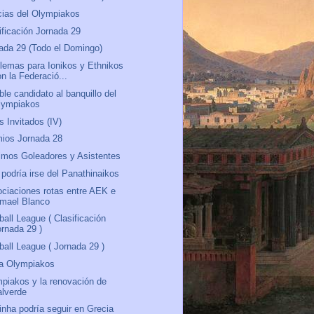
cias del Olympiakos
ificación Jornada 29
ada 29 (Todo el Domingo)
lemas para Ionikos y Ethnikos
n la Federació...
ble candidato al banquillo del
lympiakos
s Invitados (IV)
ios Jornada 28
mos Goleadores y Asistentes
 podría irse del Panathinaikos
ciaciones rotas entre AEK e
smael Blanco
ball League ( Clasificación
ornada 29 )
ball League ( Jornada 29 )
a Olympiakos
piakos y la renovación de
alverde
rinha podría seguir en Grecia