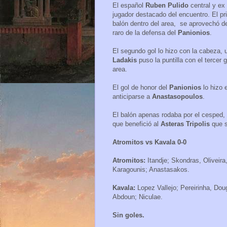
El español
Ruben Pulido
central y ex
jugador destacado del encuentro. El pr
balón dentro del area, se aprovechó de
raro de la defensa del
Panionios
.
El segundo gol lo hizo con la cabeza,
Ladakis
puso la puntilla con el tercer
area.
El gol de honor del
Panionios
lo hizo 
anticiparse a
Anastasopoulos
.
El balón apenas rodaba por el cesped,
que benefició al
Asteras Tripolis
que s
Atromitos vs Kavala 0-0
Atromitos:
Itandje; Skondras, Oliveir
Karagounis; Anastasakos.
Kavala:
Lopez Vallejo; Pereirinha, Dou
Abdoun; Niculae.
Sin goles.