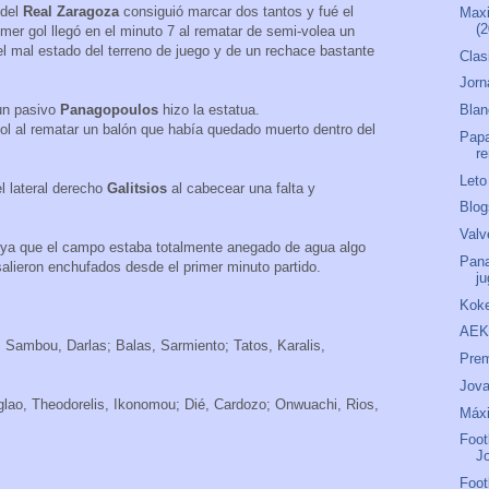
 del
Real Zaragoza
consiguió marcar dos tantos y fué el
Maxi
(
imer gol llegó en el minuto 7 al rematar de semi-volea un
l mal estado del terreno de juego y de un rechace bastante
Clas
Jorn
 un pasivo
Panagopoulos
hizo la estatua.
Blan
 gol al rematar un balón que había quedado muerto dentro del
Papa
r
Leto
el lateral derecho
Galitsios
al cabecear una falta y
Blog
Valv
 ya que el campo estaba totalmente anegado de agua algo
Pana
alieron enchufados desde el primer minuto partido.
j
Koke
AEK
a, Sambou, Darlas; Balas, Sarmiento; Tatos, Karalis,
Prem
Jova
glao, Theodorelis, Ikonomou; Dié, Cardozo; Onwuachi, Rios,
Máxi
Foot
J
Foot