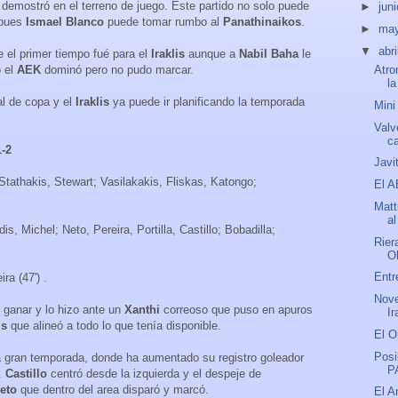
emostró en el terreno de juego. Este partido no solo puede
►
jun
 pues
Ismael Blanco
puede tomar rumbo al
Panathinaikos
.
►
ma
▼
abri
e el primer tiempo fué para el
Iraklis
aunque a
Nabil Baha
le
o el
AEK
dominó pero no pudo marcar.
Atro
l
al de copa y el
Iraklis
ya puede ir planificando la temporada
Mini
Valv
c
1-2
Javi
Stathakis, Stewart; Vasilakakis, Fliskas, Katongo;
El A
Matt
al
is, Michel; Neto, Pereira, Portilla, Castillo; Bobadilla;
Rier
O
Entr
ira (47') .
Nove
 ganar y lo hizo ante un
Xanthi
correoso que puso en apuros
Ir
is
que alineó a todo lo que tenía disponible.
El O
Posi
a gran temporada, donde ha aumentado su registro goleador
P
.
Castillo
centró desde la izquierda y el despeje de
eto
que dentro del area disparó y marcó.
El A