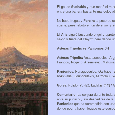
El gol de
Stathakis
y que metió el mied
entre una barrera bastante mal colocad
No hubo tregua y
Pereira
al poco de 
suerte, pues rebotó en un defensor y el
El
Aris
siguió buscando el gol y apretó 
sexto y fuera del Playoff pero dando u
Asteras Tripolis vs Panionios 3-1
Asteras Tripolis:
Anastasopoulos; Argyr
Francou, Rogerio, Arsenijevic; Matusia
Panionios:
Panagopoulos; Galitsios, 
Kvirkvelia; Goundoulakis, Mitroglou, S
Goles:
Pulido (7', 42'), Ladakis (44') / G
Comentario:
La conjura durante toda 
ante su publico y así despedirse de la
Panionios
que ha sorprendido con un
donde podría haber llegado este equipo