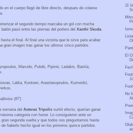
11 I
o en el cuerpo llegó de libre directo, despues de colarse
S
a.
Mitr
P
comenzar el segundo tiempo marcaba un gol con mucha
Isma
 balón pasó entre las piernas del portero del
Xanthi Skoda
.
List
hasta el final. Al final una victoria que le sirve para acabar
O
na gran imagen tras ganar los ultimos cinco partidos.
Pant
El O
D
opoulos, Marcelo, Pulido, Pipinis; Ladakis, Bastía;
Fech
k.
Foot
J
Siovas, Latka, Kontoes; Anastasopoulos, Kumordzi,
Foot
verkos.
No h
A
alitsios (87') .
Prem
la semana del
Asteras Tripolis
surtió efecto, querían ganar
Imag
 máxima categoria con honor. Lo consiguieron ante un
C
a gran segunda vuelta y que todos nos preguntamos hasta
Olub
 de haberlo hecho igual en los primeros quince partidos.
ac