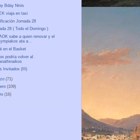
y Bday Ninis
EK viaja en taxi
ificación Jornada 28
ada 28 ( Todo el Domingo )
AOK sabe a quien renovar y el
lympiakos ata a...
é en el Basket
os podría volver al
anathinaikos
s Invitados (III)
rzo
(71)
rero
(109)
ro
(16)