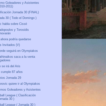
mo Goleadores y Asistentes
2010-2011)
ificación Jornada 30 (FINAL)
ada 30 ( Todo el Domingo )
c habla sobre Cissé
dopoulos y Torosidis
enovarán
 ahora podría quedarse
s Invitados (V)
erde seguirá en Olympiakos
thinaikos saca a la venta
ugadores
 se irá del Aris
 cumple 87 años
ios Jornada 29
novic quiere ir al Olympiakos
mos Goleadores y Asistentes
ball League ( Clasificación
ornada 30 )
ball League ( Jornada 30 )