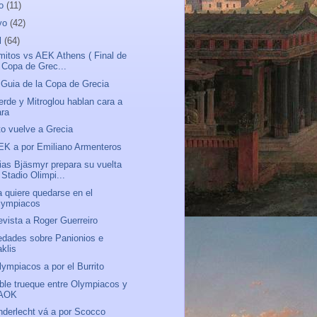
io
(11)
yo
(42)
l
(64)
mitos vs AEK Athens ( Final de
a Copa de Grec...
 Guia de la Copa de Grecia
erde y Mitroglou hablan cara a
ara
to vuelve a Grecia
EK a por Emiliano Armenteros
ias Bjäsmyr prepara su vuelta
 Stadio Olimpi...
a quiere quedarse en el
lympiacos
evista a Roger Guerreiro
dades sobre Panionios e
aklis
lympiacos a por el Burrito
ble trueque entre Olympiacos y
AOK
nderlecht vá a por Scocco