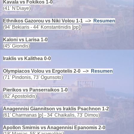
Kavala vs Fokikos 1-0
(41' N'Diaye)
Ethnikos Gazorou vs Niki Volou 1-1 -->
Resumen
(94' Bekiaris - 44' Konstantinidis [pp])
Kaloni vs Larisa 1-0
(45' Giondis)
Iraklis vs Kalithea 0-0
Olympiacos Volou vs Ergotelis 2-0 -->
Resumen
(71' Pindonis, 73' Ogunsoto)
Pierikos vs Panserraikos 1-0
(82' Apostolidis)
Anagennisi Giannitson vs Iraklis Psachnon 1-2
(61' Charmanas [p] - 34' Chaikalis, 73' Dimou)
Apollon Smirnis vs Anagennisi Epanomis 2-0
(18' Manias, 55' Karamalikis)