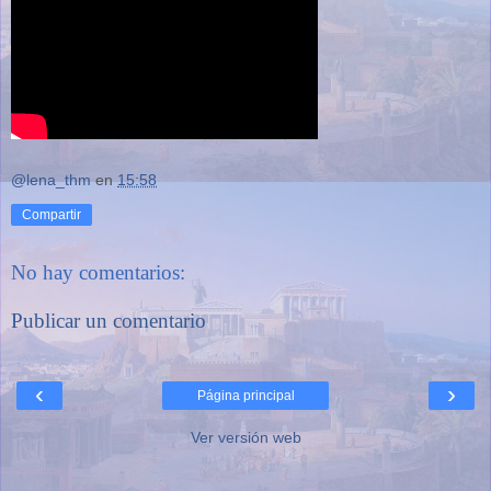
@lena_thm
en
15:58
Compartir
No hay comentarios:
Publicar un comentario
‹
›
Página principal
Ver versión web