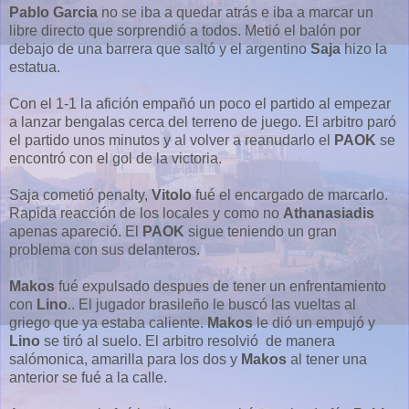
Pablo Garcia
no se iba a quedar atrás e iba a marcar un
libre directo que sorprendió a todos. Metió el balón por
debajo de una barrera que saltó y el argentino
Saja
hizo la
estatua.
Con el 1-1 la afición empañó un poco el partido al empezar
a lanzar bengalas cerca del terreno de juego. El arbitro paró
el partido unos minutos y al volver a reanudarlo el
PAOK
se
encontró con el gol de la victoria.
Saja cometió penalty,
Vitolo
fué el encargado de marcarlo.
Rapida reacción de los locales y como no
Athanasiadis
apenas apareció. El
PAOK
sigue teniendo un gran
problema con sus delanteros.
Makos
fué expulsado despues de tener un enfrentamiento
con
Lino
.. El jugador brasileño le buscó las vueltas al
griego que ya estaba caliente.
Makos
le dió un empujó y
Lino
se tiró al suelo. El arbitro resolvió de manera
salómonica, amarilla para los dos y
Makos
al tener una
anterior se fué a la calle.