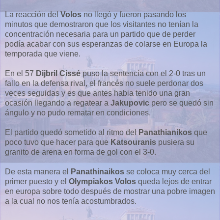
La reacción del
Volos
no llegó y fueron pasando los
minutos que demostraron que los visitantes no tenían la
concentración necesaria para un partido que de perder
podía acabar con sus esperanzas de colarse en Europa la
temporada que viene.
En el 57
Dijbril Cissé
puso la sentencia con el 2-0 tras un
fallo en la defensa rival, el francés no suele perdonar dos
veces seguidas y es que antes habia tenido una gran
ocasión llegando a regatear a
Jakupovic
pero se quedó sin
ángulo y no pudo rematar en condiciones.
El partido quedó sometido al ritmo del
Panathianikos
que
poco tuvo que hacer para que
Katsouranis
pusiera su
granito de arena en forma de gol con el 3-0.
De esta manera el
Panathinaikos
se coloca muy cerca del
primer puesto y el
Olympiakos Volos
queda lejos de entrar
en europa sobre todo después de mostrar una pobre imagen
a la cual no nos tenía acostumbrados.