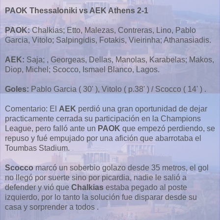
PAOK Thessaloniki vs AEK Athens 2-1
PAOK:
Chalkias; Etto, Malezas, Contreras, Lino, Pablo
Garcia, Vitolo; Salpingidis, Fotakis, Vieirinha; Athanasiadis.
AEK:
Saja; , Georgeas, Dellas, Manolas, Karabelas; Makos,
Diop, Michel; Scocco, Ismael Blanco, Lagos.
Goles:
Pablo Garcia ( 30' ), Vitolo ( p.38' ) / Scocco ( 14' ) .
Comentario: El
AEK
perdió una gran oportunidad de dejar
practicamente cerrada su participación en la Champions
League, pero falló ante un
PAOK
que empezó perdiendo, se
repuso y fué empujado por una afición que abarrotaba el
Toumbas Stadium.
Scocco
marcó un soberbio golazo desde 35 metros, el gol
no llegó por suerte sino por picardia, nadie le salió a
defender y vió que
Chalkias
estaba pegado al poste
izquierdo, por lo tanto la solución fue disparar desde su
casa y sorprender a todos .