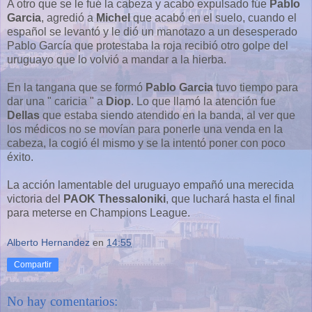
A otro que se le fué la cabeza y acabó expulsado fúe
Pablo
Garcia
, agredió a
Michel
que acabó en el suelo, cuando el
español se levantó y le dió un manotazo a un desesperado
Pablo García que protestaba la roja recibió otro golpe del
uruguayo que lo volvió a mandar a la hierba.
En la tangana que se formó
Pablo Garcia
tuvo tiempo para
dar una " caricia " a
Diop
. Lo que llamó la atención fue
Dellas
que estaba siendo atendido en la banda, al ver que
los médicos no se movían para ponerle una venda en la
cabeza, la cogió él mismo y se la intentó poner con poco
éxito.
La acción lamentable del uruguayo empañó una merecida
victoria del
PAOK Thessaloniki
, que luchará hasta el final
para meterse en Champions League.
Alberto Hernandez
en
14:55
Compartir
No hay comentarios: