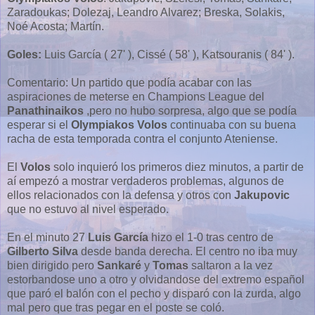
Zaradoukas; Dolezaj, Leandro Alvarez; Breska, Solakis,
Noé Acosta; Martín.
Goles:
Luis García ( 27' ), Cissé ( 58' ), Katsouranis ( 84' ).
Comentario: Un partido que podía acabar con las
aspiraciones de meterse en Champions League del
Panathinaikos
,pero no hubo sorpresa, algo que se podía
esperar si el
Olympiakos Volos
continuaba con su buena
racha de esta temporada contra el conjunto Ateniense.
El
Volos
solo inquieró los primeros diez minutos, a partir de
aí empezó a mostrar verdaderos problemas, algunos de
ellos relacionados con la defensa y otros con
Jakupovic
que no estuvo al nivel esperado.
En el minuto 27
Luis García
hizo el 1-0 tras centro de
Gilberto Silva
desde banda derecha. El centro no iba muy
bien dirigido pero
Sankaré
y
Tomas
saltaron a la vez
estorbandose uno a otro y olvidandose del extremo español
que paró el balón con el pecho y disparó con la zurda, algo
mal pero que tras pegar en el poste se coló.