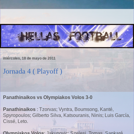
miércoles, 18 de mayo de 2011
Jornada 4 ( Playoff )
Panathinaikos vs Olympiakos Volos 3-0
Panathinaikos
: Tzorvas; Vyntra, Boumsong, Kanté,
Spyropoulos; Gilberto Silva, Katsouranis, Ninis; Luis García,
Cissé, Leto.
Olympiakos Volos
: Jakupovic; Szelesi, Tomas, Sankaré,