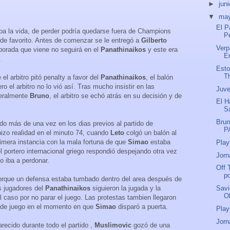
►
jun
▼
ma
El P
ba la vida, de perder podría quedarse fuera de Champions
P
 de favorito. Antes de comenzar se le entregó a
Gilberto
Verp
porada que viene no seguirá en el
Panathinaikos
y este era
Er
.
Esto
T
l arbitro pitó penalty a favor del
Panathinaikos
, el balón
ro el arbitro no lo vió así. Tras mucho insistir en las
Juve
iteralmente
Bruno
, el arbitro se echó atrás en su decisión y de
El H
Sa
Brun
do más de una vez en los dias previos al partido de
P
izo realidad en el minuto 74, cuando
Leto
colgó un balón al
rimera instancia con la mala fortuna de que
Simao
estaba
Play
el portero internacional griego respondió despejando otra vez
Jorn
o iba a perdonar.
Off 
po
orque un defensa estaba tumbado dentro del area después de
s jugadores del
Panathinaikos
siguieron la jugada y la
Savi
O
tal caso por no parar el juego. Las protestas tambien llegaron
 de juego en el momento en que
Simao
disparó a puerta.
Play
Jorn
recido durante todo el partido ,
Muslimovic
gozó de una