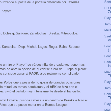
Sanc
 rozando el poste de la porteria defendida por
Tzorvas
.
El O
 Playoff.
Z
Play
Jorn
0
Mell
si, Dolezaj, Sankaré, Zaradoukas; Breska, Mitropoulos,
Szel
.
A
Foot
, Karabelas; Diop, Michel, Lagos, Roger; Baha, Scocco.
)
Foot
Part
un tiro el Playoff se vá desinflando y cada vez tiene mas
l
demás se abre la opción de quedarse fuera de Europa si pierde
Movi
os
consigue ganar al
PAOK
, algo realmente complicado.
T
Play
os Volos
que a pesar de no gozar de grandes ocasiones,
nda mitad las tornas cambiaron y el
AEK
se hizo con el
Jorn
nez
vivió el partido muy intensamente desde el banquillo.
Con
T
entral
Dolezaj
puso la cabeza a un centro de
Breska
e hizo el
Play
 Volos que se puede meter en la Europa League.
Mas 