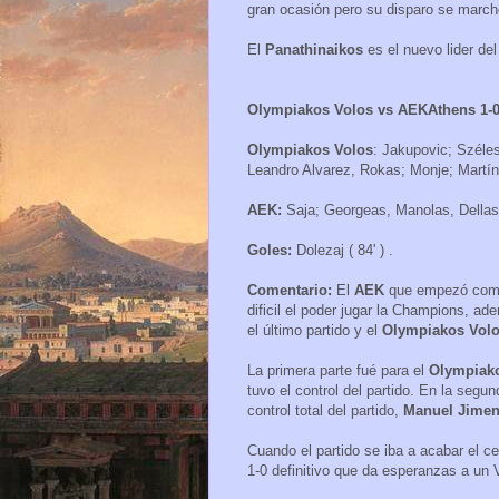
gran ocasión pero su disparo se marchó
El
Panathinaikos
es el nuevo lider del
Olympiakos Volos vs AEKAthens 1-
Olympiakos Volos
: Jakupovic; Széle
Leandro Alvarez, Rokas; Monje; Martín
AEK:
Saja; Georgeas, Manolas, Dellas
Goles:
Dolezaj ( 84' ) .
Comentario:
El
AEK
que empezó como 
dificil el poder jugar la Champions, a
el último partido y el
Olympiakos Vol
La primera parte fué para el
Olympiak
tuvo el control del partido. En la segu
control total del partido,
Manuel Jime
Cuando el partido se iba a acabar el c
1-0 definitivo que da esperanzas a un