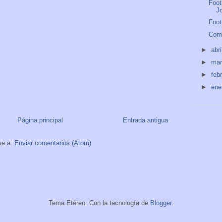
Foot
J
Foot
Como
►
abri
►
ma
►
feb
►
ene
Página principal
Entrada antigua
se a:
Enviar comentarios (Atom)
Tema Etéreo. Con la tecnología de
Blogger
.