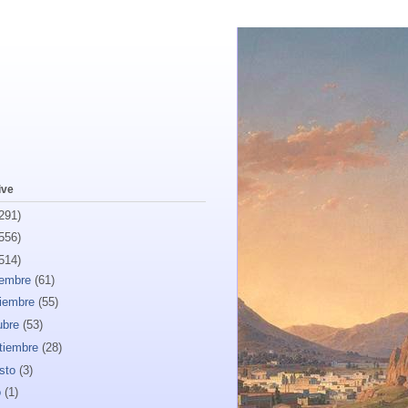
ive
291)
556)
514)
iembre
(61)
iembre
(55)
ubre
(53)
tiembre
(28)
sto
(3)
o
(1)