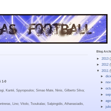
Blog Arch
►
2013
(
►
2012
(
▼
2011
(
►
dic
 1-0
►
nov
►
oct
egi, Kanté, Spyropoulos; Simao Mate, Ninis, Gilberto Silva;
►
sep
►
ago
ontreras, Lino; Vitolo, Tsoukalas; Salpingidis, Athanasiadis,
►
juli