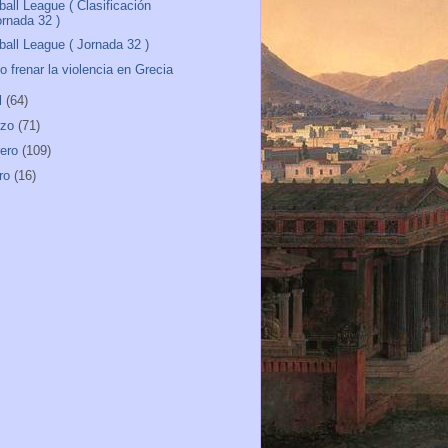
ball League ( Clasificación
ornada 32 )
ball League ( Jornada 32 )
 frenar la violencia en Grecia
l
(64)
rzo
(71)
rero
(109)
ro
(16)