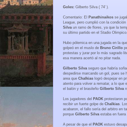
Goles:
Gilberto Silva ( 74' ).
Comentario: El
Panathinaikos
se juga
League, pero cumplió con la condición
Silva
un ramo de flores, ya que la tem
su último partido en el Stadio Olimpico
Hubo pólemica en una jugada en la que e
golpeó en el muslo de
Bruno Cirillo
pe
protestas y jurar por lo más sagrado l
esa manera acertó al no pitar nada.
Gilberto Silva
seguro que habría soña
despedirse marcando un gol, pues se h
area que
Chalkias
logró despejar en p
atento para volver a rematar, a lo que 
el balón y el brasileño
Gilberto Silva
n
Los jugadores del
PAOK
protestaron p
recibir un fuerte golpe de
Chalkias
. Lo
acabaron, el fallo sería del arbitro en 
porque
Gilberto Silva
estaba en fuera
A pesar de que el
PAOK
estuvo desapa