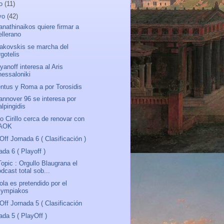
io
(11)
yo
(42)
anathinaikos quiere firmar a
ellerano
akovskis se marcha del
gotelis
yanoff interesa al Aris
hessaloniki
ntus y Roma a por Torosidis
annover 96 se interesa por
lpingidis
o Cirillo cerca de renovar con
AOK
Off Jornada 6 ( Clasificación )
ada 6 ( Playoff )
Topic : Orgullo Blaugrana el
dcast total sob...
ola es pretendido por el
lympiakos
Off Jornada 5 ( Clasificación
ada 5 ( PlayOff )