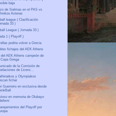
sible baja
zo de Sialmas en el PAS vs
thnikos Asteras
ball league ( Clasificación
ornada 33 )
ball League ( Jornada 33 )
ada 1 ( Playoff )
ellas podria volver a Grecia
bles fichajes del AEK Athens
 del AEK Athens campeón de
a Copa Griega
nicado de la Comisión de
pelaciones de Licenc...
thinaikos y Olympiakos
uscan fichar
r Guerreiro en exclusiva desde
hinkBall
toso en memoria de Olubayo
defemi
rejamientos del Playoff por
uropa