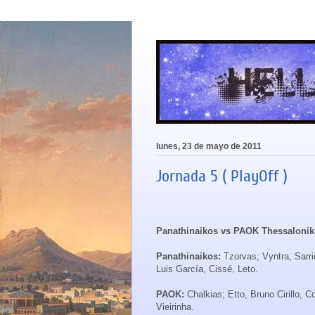
lunes, 23 de mayo de 2011
Jornada 5 ( PlayOff )
Panathinaikos vs PAOK Thessaloniki
Panathinaikos:
Tzorvas; Vyntra, Sarri
Luis García, Cissé, Leto.
PAOK:
Chalkias; Etto, Bruno Cirillo, C
Vieirinha.