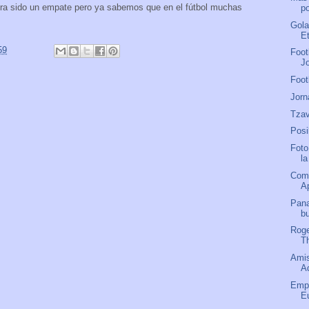
biera sido un empate pero ya sabemos que en el fútbol muchas
po
Gola
E
59
Foot
J
Foot
Jorn
Tzav
Posi
Foto
l
Comu
A
Pana
b
Roge
T
Amis
A
Empa
E