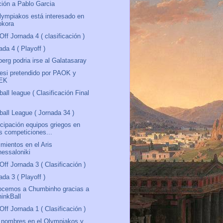
ión a Pablo Garcia
lympiakos está interesado en
okora
Off Jornada 4 ( clasificación )
ada 4 ( Playoff )
berg podria irse al Galatasaray
esi pretendido por PAOK y
EK
ball league ( Clasificación Final
ball League ( Jornada 34 )
icipación equipos griegos en
as competiciones...
mientos en el Aris
hessaloniki
Off Jornada 3 ( Clasificación )
ada 3 ( Playoff )
ocemos a Chumbinho gracias a
hinkBall
Off Jornada 1 ( Clasificación )
nombres en el Olympiakos y