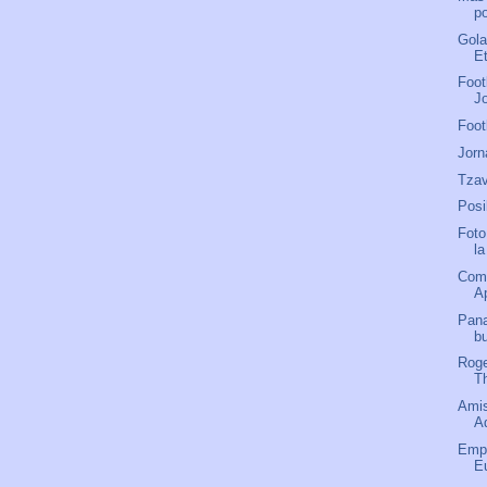
po
Gola
E
Foot
J
Foot
Jorn
Tzav
Posi
Foto
l
Comu
A
Pana
b
Roge
T
Amis
A
Empa
E