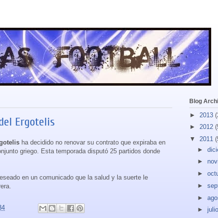
Blog Arch
►
2013
(
el Ergotelis
►
2012
(
▼
2011
(
gotelis
ha decidido no renovar su contrato que expiraba en
►
dic
onjunto griego. Esta temporada disputó 25 partidos donde
►
nov
►
oct
eseado en un comunicado que la salud y la suerte le
►
sep
era.
►
ago
34
►
juli