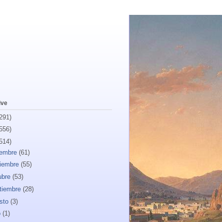
ive
291)
556)
514)
iembre
(61)
iembre
(55)
ubre
(53)
tiembre
(28)
sto
(3)
o
(1)