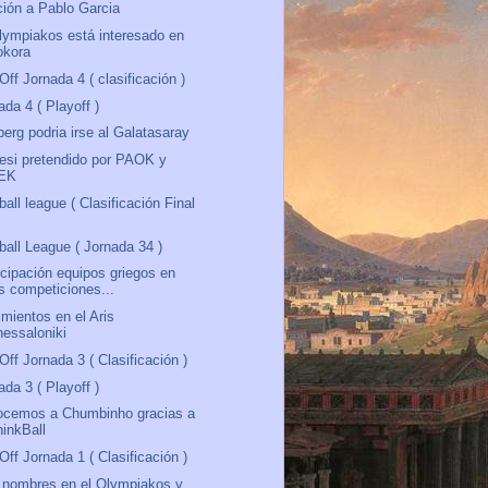
ión a Pablo Garcia
lympiakos está interesado en
okora
Off Jornada 4 ( clasificación )
ada 4 ( Playoff )
berg podria irse al Galatasaray
esi pretendido por PAOK y
EK
ball league ( Clasificación Final
ball League ( Jornada 34 )
icipación equipos griegos en
as competiciones...
mientos en el Aris
hessaloniki
Off Jornada 3 ( Clasificación )
ada 3 ( Playoff )
ocemos a Chumbinho gracias a
hinkBall
Off Jornada 1 ( Clasificación )
nombres en el Olympiakos y