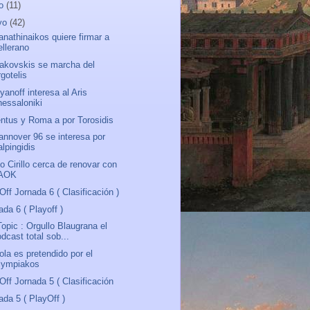
io
(11)
yo
(42)
anathinaikos quiere firmar a
ellerano
akovskis se marcha del
gotelis
yanoff interesa al Aris
hessaloniki
ntus y Roma a por Torosidis
annover 96 se interesa por
lpingidis
o Cirillo cerca de renovar con
AOK
Off Jornada 6 ( Clasificación )
ada 6 ( Playoff )
Topic : Orgullo Blaugrana el
dcast total sob...
ola es pretendido por el
lympiakos
Off Jornada 5 ( Clasificación
ada 5 ( PlayOff )