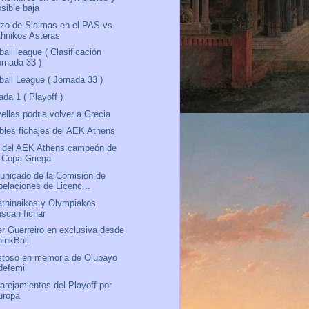
sible baja
zo de Sialmas en el PAS vs
thnikos Asteras
ball league ( Clasificación
ornada 33 )
ball League ( Jornada 33 )
ada 1 ( Playoff )
ellas podria volver a Grecia
bles fichajes del AEK Athens
 del AEK Athens campeón de
a Copa Griega
nicado de la Comisión de
pelaciones de Licenc...
thinaikos y Olympiakos
uscan fichar
r Guerreiro en exclusiva desde
hinkBall
toso en memoria de Olubayo
defemi
rejamientos del Playoff por
uropa