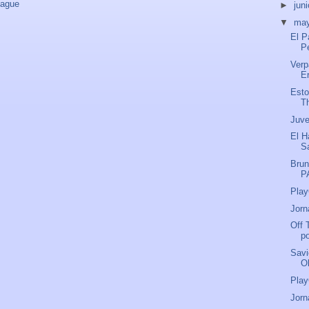
eague
►
jun
▼
ma
El P
P
Verp
Er
Esto
T
Juve
El H
Sa
Brun
P
Play
Jorn
Off 
po
Savi
O
Play
Jorn