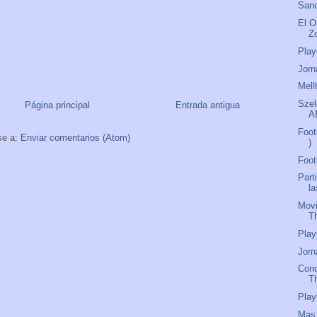
Sanc
El O
Z
Play
Jorn
Mell
Szel
Página principal
Entrada antigua
A
Foot
se a:
Enviar comentarios (Atom)
)
Foot
Part
l
Movi
T
Play
Jorn
Con
T
Play
Mas 