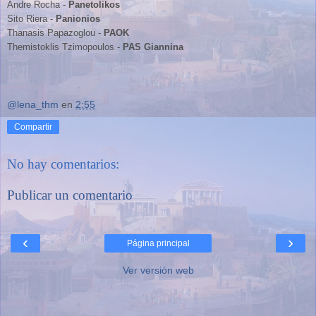
Andre Rocha -
Panetolikos
Sito Riera -
Panionios
Thanasis Papazoglou -
PAOK
Themistoklis Tzimopoulos -
PAS Giannina
@lena_thm
en
2:55
Compartir
No hay comentarios:
Publicar un comentario
‹
›
Página principal
Ver versión web