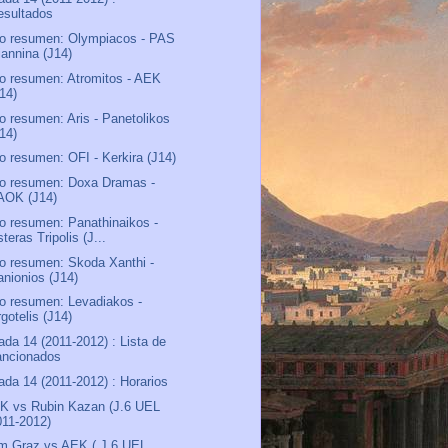
esultados
o resumen: Olympiacos - PAS
iannina (J14)
o resumen: Atromitos - AEK
J14)
o resumen: Aris - Panetolikos
J14)
o resumen: OFI - Kerkira (J14)
o resumen: Doxa Dramas -
AOK (J14)
o resumen: Panathinaikos -
teras Tripolis (J...
o resumen: Skoda Xanthi -
anionios (J14)
o resumen: Levadiakos -
gotelis (J14)
ada 14 (2011-2012) : Lista de
ancionados
ada 14 (2011-2012) : Horarios
K vs Rubin Kazan (J.6 UEL
011-2012)
m Graz vs AEK ( J.6 UEL