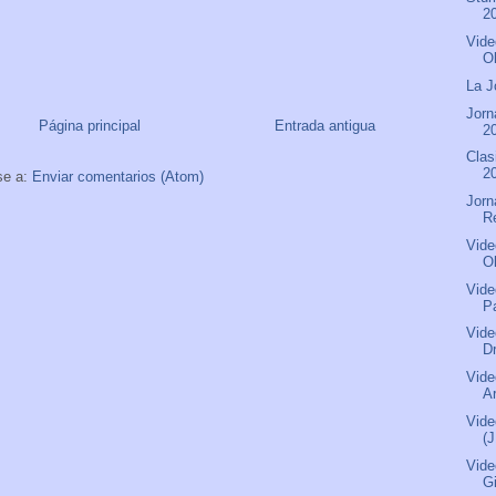
2
Vide
O
La J
Jorn
Página principal
Entrada antigua
20
Clas
2
se a:
Enviar comentarios (Atom)
Jorn
R
Vide
O
Vide
P
Vide
D
Vide
Ar
Vide
(
Vide
G