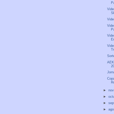
P
Vide
S
Vide
Vide
P
Vide
Er
Vide
Tr
Sort
AEK 
2
Jorn
Copa
R
►
nov
►
oct
►
sep
►
ago