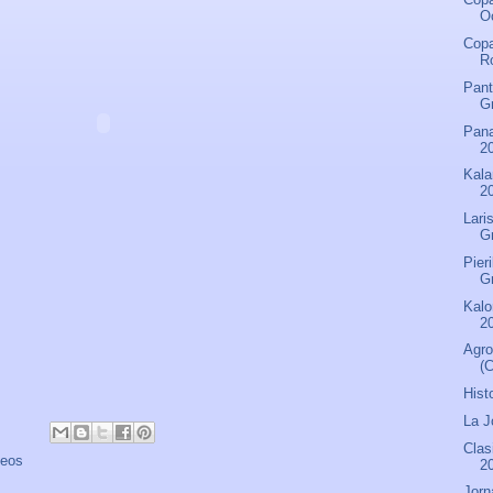
Oc
Copa
R
Pant
Gr
Pana
20
Kala
20
Lari
Gr
Pier
Gr
Kalo
20
Agro
(
Hist
La J
Clas
deos
2
Jorn