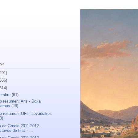
ive
291)
556)
514)
iembre
(61)
o resumen: Aris - Doxa
ramas (J3)
o resumen: OFI - Levadiakos
3)
 de Grecia 2011-2012 -
tavos de final - ...
 de Grecia 2011-2012 -