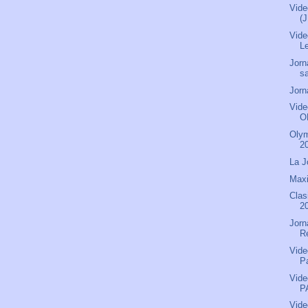
Vide
(
Vide
L
Jorn
s
Jorn
Vide
O
Olym
2
La J
Maxi
Clas
2
Jorn
R
Vide
P
Vide
P
Vide