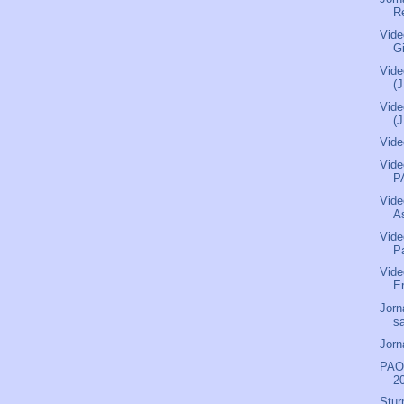
R
Vide
G
Vide
(
Vide
(
Vide
Vide
P
Vide
As
Vide
P
Vide
Er
Jorn
s
Jorn
PAO
2
Stur