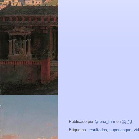
Publicado por
@lena_thm
en
13:43
Etiquetas:
resultados
,
superleague
,
vi