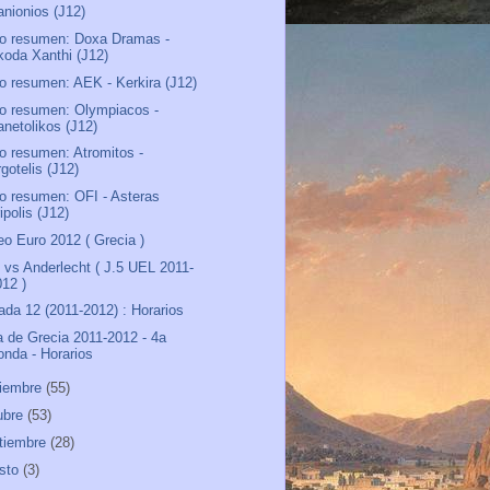
anionios (J12)
o resumen: Doxa Dramas -
koda Xanthi (J12)
o resumen: AEK - Kerkira (J12)
o resumen: Olympiacos -
anetolikos (J12)
o resumen: Atromitos -
gotelis (J12)
o resumen: OFI - Asteras
ipolis (J12)
eo Euro 2012 ( Grecia )
vs Anderlecht ( J.5 UEL 2011-
012 )
ada 12 (2011-2012) : Horarios
 de Grecia 2011-2012 - 4a
onda - Horarios
iembre
(55)
ubre
(53)
tiembre
(28)
sto
(3)