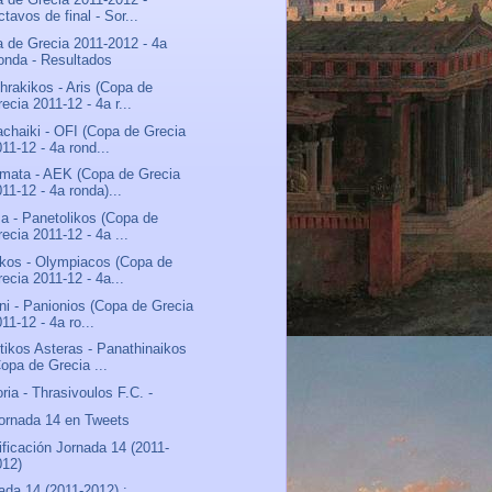
tavos de final - Sor...
 de Grecia 2011-2012 - 4a
onda - Resultados
hrakikos - Aris (Copa de
ecia 2011-12 - 4a r...
chaiki - OFI (Copa de Grecia
11-12 - 4a rond...
mata - AEK (Copa de Grecia
11-12 - 4a ronda)...
sa - Panetolikos (Copa de
ecia 2011-12 - 4a ...
ikos - Olympiacos (Copa de
ecia 2011-12 - 4a...
ni - Panionios (Copa de Grecia
11-12 - 4a ro...
tikos Asteras - Panathinaikos
Copa de Grecia ...
oria - Thrasivoulos F.C. -
ornada 14 en Tweets
ificación Jornada 14 (2011-
012)
ada 14 (2011-2012) :