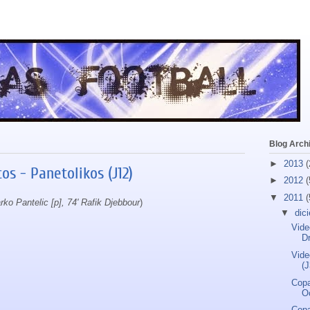
Blog Arch
►
2013
(
s - Panetolikos (J12)
►
2012
(
▼
2011
(
rko Pantelic [p], 74' Rafik Djebbour
)
▼
dic
Vide
D
Vide
(J
Copa
Oc
Copa