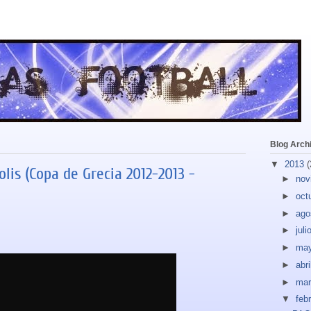
Blog Arch
▼
2013
(
olis (Copa de Grecia 2012-2013 -
►
nov
►
oct
►
ago
►
juli
►
ma
►
abri
►
ma
▼
feb