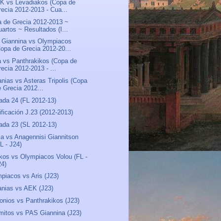
K vs Levadiakos (Copa de
recia 2012-2013 - Cua...
 de Grecia 2012-2013 ~
uartos ~ Resultados (I...
Giannina vs Olympiacos
Copa de Grecia 2012-20...
a vs Panthrakikos (Copa de
ecia 2012-2013 - ...
anias vs Asteras Tripolis (Copa
e Grecia 2012...
ada 24 (FL 2012-13)
ificación J.23 (2012-2013)
ada 23 (SL 2012-13)
sa vs Anagennisi Giannitson
L - J24)
kos vs Olympiacos Volou (FL -
24)
piacos vs Aris (J23)
anias vs AEK (J23)
onios vs Panthrakikos (J23)
mitos vs PAS Giannina (J23)