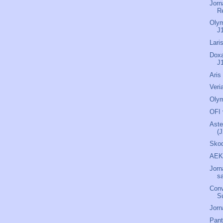
Jorn
R
Olym
J
Lari
Doxa
J
Aris
Veri
Olym
OFI 
Aste
(
Skod
AEK 
Jorn
s
Conv
S
Jorn
Pant