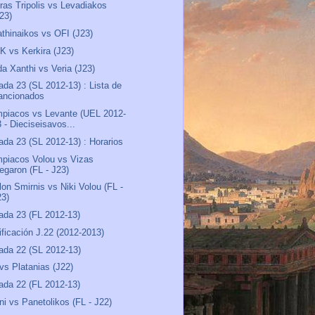
ras Tripolis vs Levadiakos
J23)
thinaikos vs OFI (J23)
 vs Kerkira (J23)
a Xanthi vs Veria (J23)
ada 23 (SL 2012-13) : Lista de
ancionados
piacos vs Levante (UEL 2012-
 - Dieciseisavos...
ada 23 (SL 2012-13) : Horarios
piacos Volou vs Vizas
egaron (FL - J23)
lon Smirnis vs Niki Volou (FL -
23)
ada 23 (FL 2012-13)
ificación J.22 (2012-2013)
ada 22 (SL 2012-13)
vs Platanias (J22)
ada 22 (FL 2012-13)
ni vs Panetolikos (FL - J22)