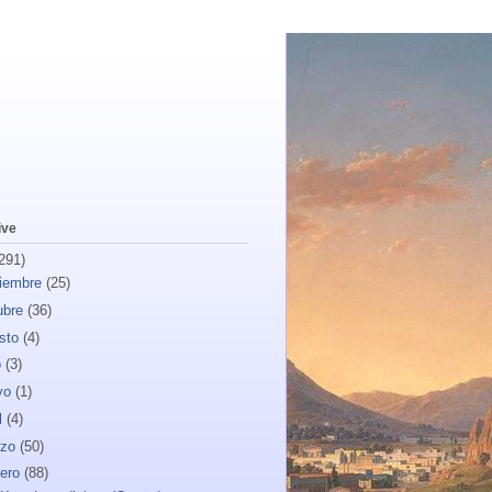
ive
291)
iembre
(25)
ubre
(36)
sto
(4)
o
(3)
yo
(1)
l
(4)
rzo
(50)
rero
(88)