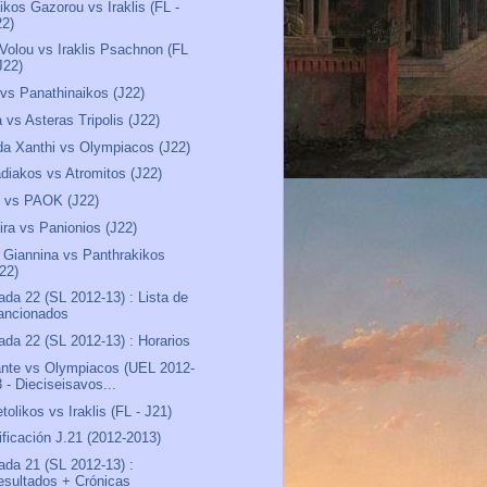
ikos Gazorou vs Iraklis (FL -
22)
 Volou vs Iraklis Psachnon (FL
J22)
 vs Panathinaikos (J22)
a vs Asteras Tripolis (J22)
a Xanthi vs Olympiacos (J22)
diakos vs Atromitos (J22)
 vs PAOK (J22)
ira vs Panionios (J22)
Giannina vs Panthrakikos
J22)
ada 22 (SL 2012-13) : Lista de
ancionados
ada 22 (SL 2012-13) : Horarios
nte vs Olympiacos (UEL 2012-
 - Dieciseisavos...
tolikos vs Iraklis (FL - J21)
ificación J.21 (2012-2013)
ada 21 (SL 2012-13) :
esultados + Crónicas