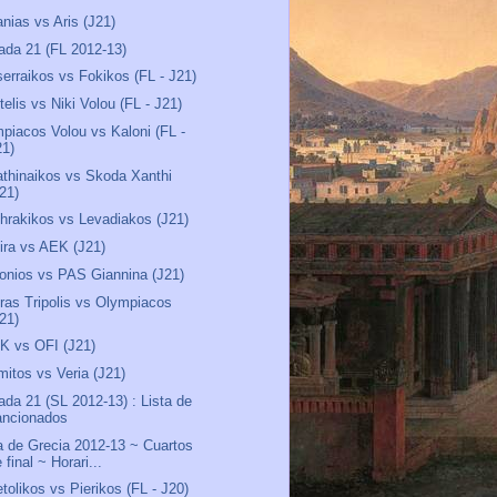
anias vs Aris (J21)
ada 21 (FL 2012-13)
erraikos vs Fokikos (FL - J21)
telis vs Niki Volou (FL - J21)
piacos Volou vs Kaloni (FL -
21)
thinaikos vs Skoda Xanthi
J21)
hrakikos vs Levadiakos (J21)
ira vs AEK (J21)
onios vs PAS Giannina (J21)
ras Tripolis vs Olympiacos
J21)
K vs OFI (J21)
mitos vs Veria (J21)
ada 21 (SL 2012-13) : Lista de
ancionados
 de Grecia 2012-13 ~ Cuartos
 final ~ Horari...
tolikos vs Pierikos (FL - J20)