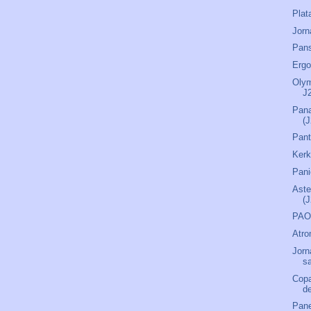
Plat
Jorn
Pans
Ergo
Olym
J
Pana
(
Pant
Kerk
Pani
Aste
(
PAO
Atro
Jorn
s
Copa
de
Pane