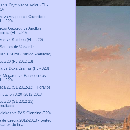
lis vs Olympiacos Volou (FL -
20)
ni vs Anagennisi Giannitson
L - J20)
ikos Gazorou vs Apollon
mirnis (FL - J20)
kos vs Kalithea (FL - J20)
 Sombra de Valverde
ia vs Suiza (Partido Amistoso)
ada 20 (FL 2012-13)
sa vs Doxa Dramas (FL - J20)
s Megaron vs Panserraikos
L - J20)
ada 21 (SL 2012-13) : Horarios
ificación J.20 (2012-2013
ada 20 (SL 2012-13) :
esultados
diakos vs PAS Giannina (J20)
 de Grecia 2012-2013 - Sorteo
uartos de fina...