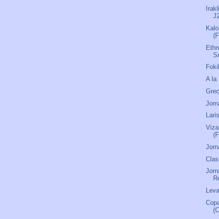
Irak
J
Kalo
(F
Ethn
S
Foki
A la
Grec
Jorn
Lari
Viza
(F
Jorn
Clas
Jorn
R
Leva
Copa
(C