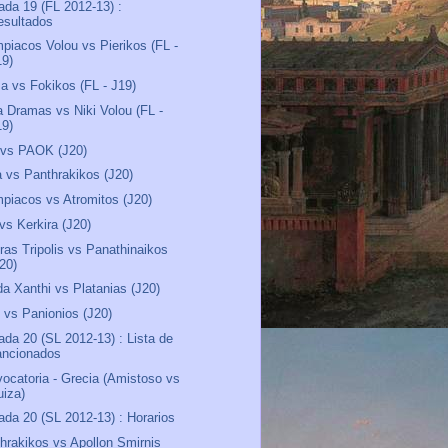
ada 19 (FL 2012-13) :
esultados
piacos Volou vs Pierikos (FL -
19)
sa vs Fokikos (FL - J19)
 Dramas vs Niki Volou (FL -
19)
 vs PAOK (J20)
a vs Panthrakikos (J20)
piacos vs Atromitos (J20)
vs Kerkira (J20)
ras Tripolis vs Panathinaikos
J20)
a Xanthi vs Platanias (J20)
vs Panionios (J20)
ada 20 (SL 2012-13) : Lista de
ancionados
ocatoria - Grecia (Amistoso vs
uiza)
ada 20 (SL 2012-13) : Horarios
hrakikos vs Apollon Smirnis