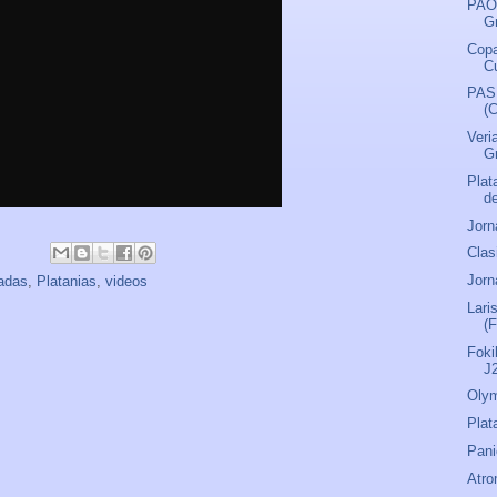
PAO
G
Copa
C
PAS 
(
Veri
Gr
Plat
d
Jorn
Clas
Jorn
ladas
,
Platanias
,
videos
Lari
(F
Foki
J
Olym
Plat
Pani
Atro