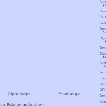
Aste
(
Pana
PAOK
Skod
Jorn
S
Olym
13
Jorn
Olym
M
Apol
J
Jorn
Clas
Jorn
OFI 
Página principal
Entrada antigua
Jorn
Kalo
se a:
Enviar comentarios (Atom)