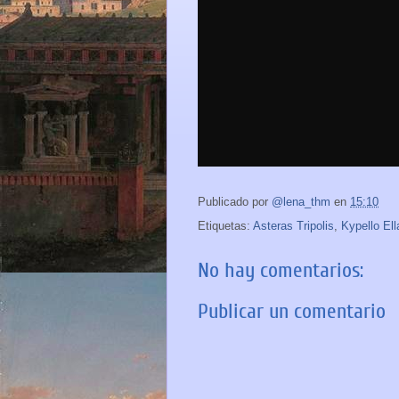
Publicado por
@lena_thm
en
15:10
Etiquetas:
Asteras Tripolis
,
Kypello El
No hay comentarios:
Publicar un comentario