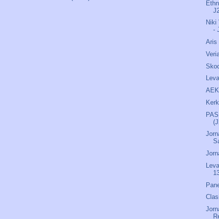
Ethn
J
Niki
- 
Aris
Veri
Skod
Leva
AEK
Kerk
PAS 
(
Jorn
S
Jorn
Leva
13
Pane
Clas
Jorn
R