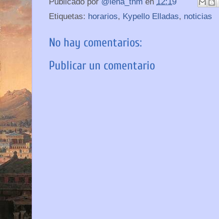
Publicado por
@lena_thm
en
12:19
Etiquetas:
horarios
,
Kypello Elladas
,
noticias
No hay comentarios:
Publicar un comentario