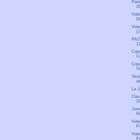
Pane
2
Vide
D
Vide
(J
PAOK
12
Copa
Cu
Copa
Oc
Skod
d
La J
Clas
2
Jorn
R
Vide
P
Vide
P