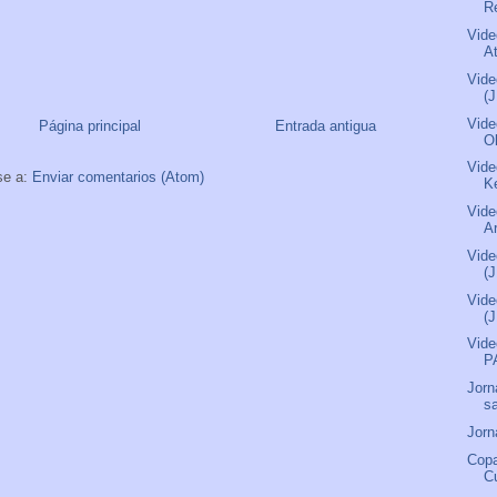
R
Vide
A
Vide
(
Vide
Página principal
Entrada antigua
O
Vide
se a:
Enviar comentarios (Atom)
Ke
Vide
Ar
Vide
(
Vide
(
Vide
P
Jorn
s
Jorn
Copa
Cu