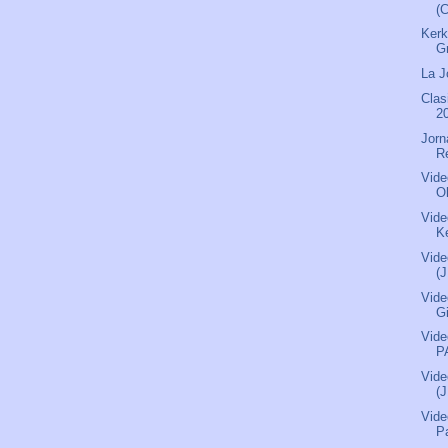
(
Kerk
G
La J
Clas
2
Jorn
R
Vide
O
Vide
Ke
Vide
(
Vide
G
Vide
P
Vide
(
Vide
P