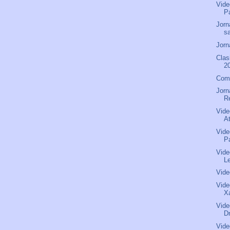
Vide
Pa
Jorn
s
Jorn
Clas
2
Comu
Jorn
R
Vide
A
Vide
P
Vide
L
Vide
Vide
X
Vide
D
Vide