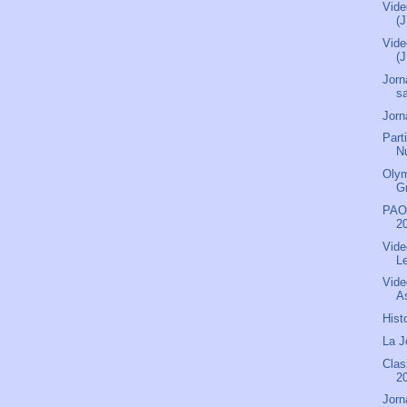
Vide
(
Vide
(
Jorn
s
Jorn
Part
N
Olym
G
PAOK
20
Vide
L
Vide
As
Hist
La J
Clas
2
Jorn