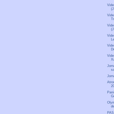
Vide
(
Vide
Tr
Vide
(
Vide
L
Vide
D
Vide
X
Jorn
s
Jorn
Atro
2
Pani
Gr
Olym
d
PAS 