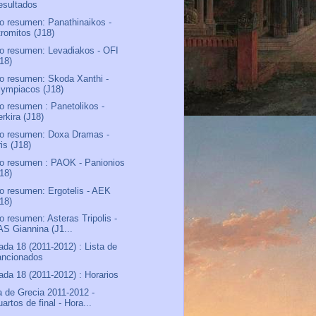
esultados
o resumen: Panathinaikos -
tromitos (J18)
o resumen: Levadiakos - OFI
J18)
o resumen: Skoda Xanthi -
lympiacos (J18)
o resumen : Panetolikos -
rkira (J18)
o resumen: Doxa Dramas -
is (J18)
o resumen : PAOK - Panionios
J18)
o resumen: Ergotelis - AEK
J18)
o resumen: Asteras Tripolis -
AS Giannina (J1...
ada 18 (2011-2012) : Lista de
ancionados
ada 18 (2011-2012) : Horarios
 de Grecia 2011-2012 -
artos de final - Hora...