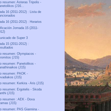
o resumen: Asteras Tripolis -
netolikos (J16...
ada 16 (2011-2012) : Lista de
ancionados
ada 16 (2011-2012) : Horarios
ificación Jornada 15 (2011-
012)
nicado de Super 3
ada 15 (2011-2012) :
esultados
o resumen: Olympiacos -
tromitos (J15)
o resumen: Panetolikos -
anathinaikos (J15)
o resumen: PAOK -
evadiakos (J15)
o resumen: Kerkira - Aris (J15)
o resumen: Ergotelis - Skoda
anthi (J15)
o resumen : AEK - Doxa
ramas (J15)
o resumen: PAS Giannina -