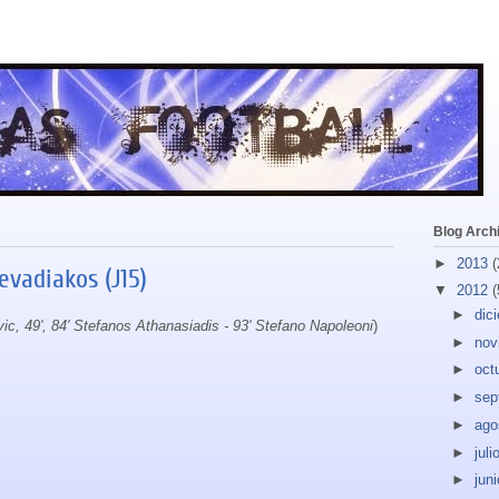
Blog Arch
►
2013
(
evadiakos (J15)
▼
2012
(
►
dic
Ivic, 49', 84' Stefanos Athanasiadis - 93' Stefano Napoleoni
)
►
nov
►
oct
►
sep
►
ago
►
juli
►
jun