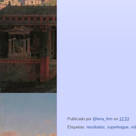
Publicado por
@lena_thm
en
12:53
Etiquetas:
resultados
,
superleague
,
vi