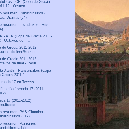
tolikos - OFI (Copa de Grecia
011-12 - Octavo...
o resumen: Panathinaikos -
oxa Dramas (J4)
o resumen: Levadiakos - Aris
4)
 - AEK (Copa de Grecia 2011-
 - Octavos de fi...
 de Grecia 2011-2012 -
artos de final/Semifi...
 de Grecia 2011-2012 -
tavos de final - Resu...
a Xanthi - Panserraikos (Copa
e Grecia 2011-1...
ornada 17 en Tweets
ificación Jornada 17 (2011-
012)
ada 17 (2011-2012) :
esultados
o resumen: PAS Giannina -
anathinaikos (J17)
o resumen: Panionios -
anetolikos (J17)