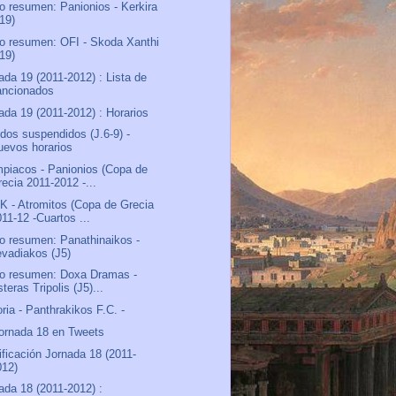
o resumen: Panionios - Kerkira
J19)
o resumen: OFI - Skoda Xanthi
J19)
ada 19 (2011-2012) : Lista de
ancionados
ada 19 (2011-2012) : Horarios
idos suspendidos (J.6-9) -
uevos horarios
piacos - Panionios (Copa de
recia 2011-2012 -...
 - Atromitos (Copa de Grecia
11-12 -Cuartos ...
o resumen: Panathinaikos -
evadiakos (J5)
o resumen: Doxa Dramas -
teras Tripolis (J5)...
oria - Panthrakikos F.C. -
ornada 18 en Tweets
ificación Jornada 18 (2011-
012)
ada 18 (2011-2012) :