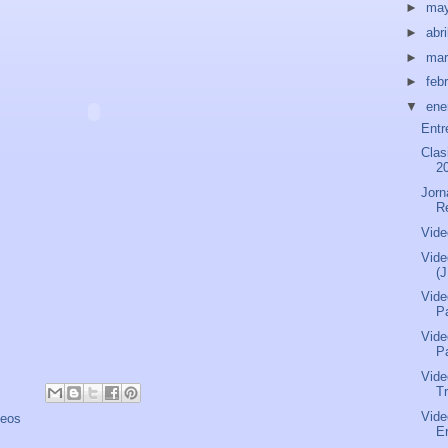
►
ma
►
abri
►
ma
►
feb
▼
ene
Entr
Clas
2
Jorn
R
Vide
Vide
(
Vide
P
Vide
P
Vide
Tr
Vide
deos
Er