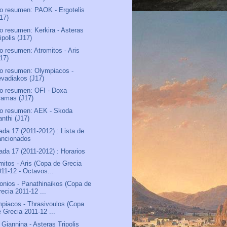
o resumen: PAOK - Ergotelis
J17)
o resumen: Kerkira - Asteras
ipolis (J17)
o resumen: Atromitos - Aris
J17)
o resumen: Olympiacos -
evadiakos (J17)
o resumen: OFI - Doxa
ramas (J17)
o resumen: AEK - Skoda
anthi (J17)
ada 17 (2011-2012) : Lista de
ancionados
ada 17 (2011-2012) : Horarios
mitos - Aris (Copa de Grecia
011-12 - Octavos...
onios - Panathinaikos (Copa de
ecia 2011-12 ...
piacos - Thrasivoulos (Copa
e Grecia 2011-12 ...
Giannina - Asteras Tripolis