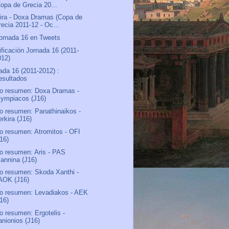
Copa de Grecia 20...
ira - Doxa Dramas (Copa de
recia 2011-12 - Oc...
ornada 16 en Tweets
ificación Jornada 16 (2011-
012)
ada 16 (2011-2012) :
esultados
o resumen: Doxa Dramas -
lympiacos (J16)
o resumen: Panathinaikos -
rkira (J16)
o resumen: Atromitos - OFI
J16)
o resumen: Aris - PAS
iannina (J16)
o resumen: Skoda Xanthi -
AOK (J16)
o resumen: Levadiakos - AEK
J16)
o resumen: Ergotelis -
anionios (J16)