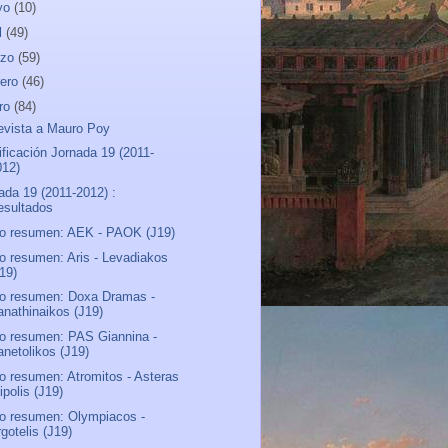
yo
(10)
l
(49)
rzo
(59)
rero
(46)
ro
(84)
evista a Mauro Poy
ificación Jornada 19 (2011-
012)
ada 19 (2011-2012) :
esultados
o resumen: AEK - PAOK (J19)
o resumen: Aris - Levadiakos
J19)
o resumen: Doxa Dramas -
anathinaikos (J19)
o resumen: PAS Giannina -
anetolikos (J19)
o resumen: Atromitos - Asteras
ipolis (J19)
o resumen: Olympiacos -
gotelis (J19)