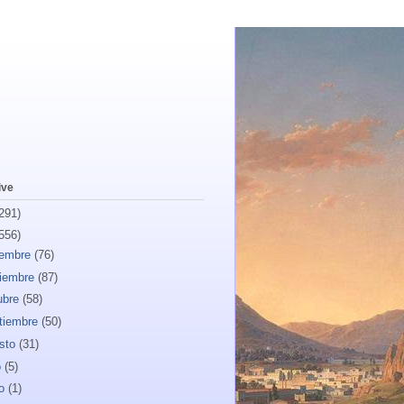
ive
291)
556)
iembre
(76)
iembre
(87)
ubre
(58)
tiembre
(50)
sto
(31)
o
(5)
io
(1)