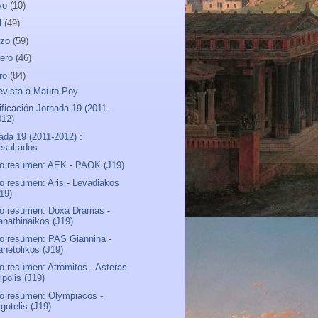
yo
(10)
l
(49)
rzo
(59)
rero
(46)
ro
(84)
evista a Mauro Poy
ificación Jornada 19 (2011-
012)
ada 19 (2011-2012) :
esultados
o resumen: AEK - PAOK (J19)
o resumen: Aris - Levadiakos
J19)
o resumen: Doxa Dramas -
anathinaikos (J19)
o resumen: PAS Giannina -
anetolikos (J19)
o resumen: Atromitos - Asteras
ipolis (J19)
o resumen: Olympiacos -
gotelis (J19)