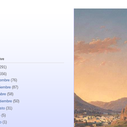
ive
291)
556)
iembre
(76)
iembre
(87)
ubre
(58)
tiembre
(50)
sto
(31)
o
(5)
io
(1)