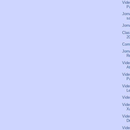
Vide
Pa
Jorn
s
Jorn
Clas
2
Comu
Jorn
R
Vide
A
Vide
P
Vide
L
Vide
Vide
X
Vide
D
Vide