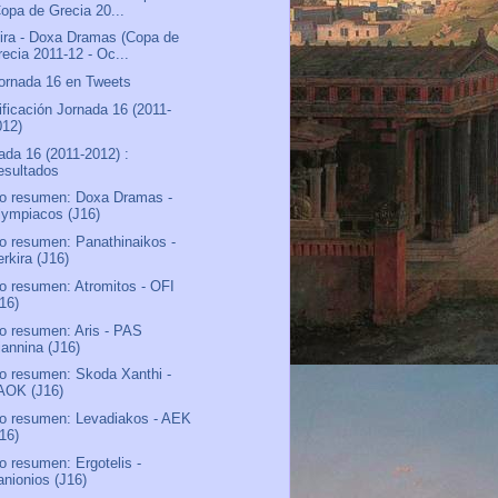
Copa de Grecia 20...
ira - Doxa Dramas (Copa de
recia 2011-12 - Oc...
ornada 16 en Tweets
ificación Jornada 16 (2011-
012)
ada 16 (2011-2012) :
esultados
o resumen: Doxa Dramas -
lympiacos (J16)
o resumen: Panathinaikos -
rkira (J16)
o resumen: Atromitos - OFI
J16)
o resumen: Aris - PAS
iannina (J16)
o resumen: Skoda Xanthi -
AOK (J16)
o resumen: Levadiakos - AEK
J16)
o resumen: Ergotelis -
anionios (J16)