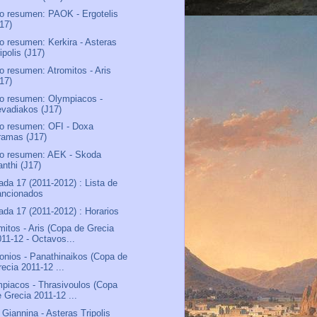
o resumen: PAOK - Ergotelis
J17)
o resumen: Kerkira - Asteras
ipolis (J17)
o resumen: Atromitos - Aris
J17)
o resumen: Olympiacos -
evadiakos (J17)
o resumen: OFI - Doxa
ramas (J17)
o resumen: AEK - Skoda
anthi (J17)
ada 17 (2011-2012) : Lista de
ancionados
ada 17 (2011-2012) : Horarios
mitos - Aris (Copa de Grecia
011-12 - Octavos...
onios - Panathinaikos (Copa de
ecia 2011-12 ...
piacos - Thrasivoulos (Copa
e Grecia 2011-12 ...
Giannina - Asteras Tripolis