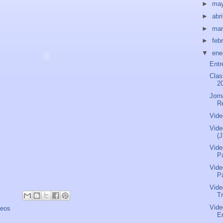
►
ma
►
abri
►
ma
►
feb
▼
ene
Entr
Clas
2
Jorn
R
Vide
Vide
(
Vide
P
Vide
P
Vide
Tr
Vide
deos
Er