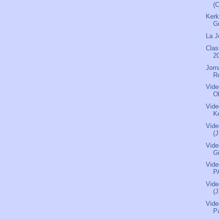
(
Kerk
G
La J
Clas
2
Jorn
R
Vide
O
Vide
Ke
Vide
(
Vide
G
Vide
P
Vide
(
Vide
P