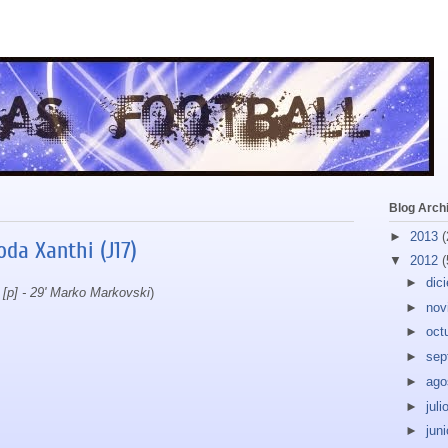
Blog Arch
►
2013
(
da Xanthi (J17)
▼
2012
(
►
dic
 [p] - 29' Marko Markovski
)
►
nov
►
oct
►
sep
►
ago
►
juli
►
jun