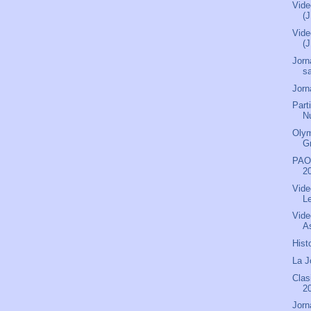
Vide
(
Vide
(
Jorn
s
Jorn
Part
N
Olym
G
PAOK
20
Vide
L
Vide
As
Hist
La J
Clas
2
Jorn