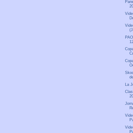
Pane
2
Vide
D
Vide
(J
PAOK
12
Copa
Cu
Copa
Oc
Skod
d
La J
Clas
2
Jorn
R
Vide
P
Vide
P