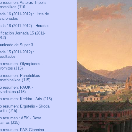
o resumen: Asteras Tripolis -
netolikos (J16...
ada 16 (2011-2012) : Lista de
ancionados
ada 16 (2011-2012) : Horarios
ificación Jornada 15 (2011-
012)
nicado de Super 3
ada 15 (2011-2012) :
esultados
o resumen: Olympiacos -
tromitos (J15)
o resumen: Panetolikos -
anathinaikos (J15)
o resumen: PAOK -
evadiakos (J15)
o resumen: Kerkira - Aris (J15)
o resumen: Ergotelis - Skoda
anthi (J15)
o resumen : AEK - Doxa
ramas (J15)
o resumen: PAS Giannina -