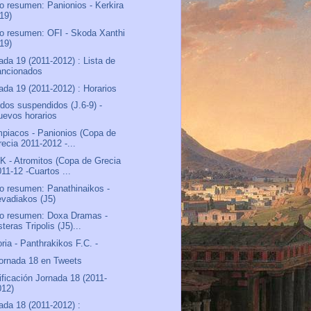
o resumen: Panionios - Kerkira
J19)
o resumen: OFI - Skoda Xanthi
J19)
ada 19 (2011-2012) : Lista de
ancionados
ada 19 (2011-2012) : Horarios
idos suspendidos (J.6-9) -
uevos horarios
piacos - Panionios (Copa de
recia 2011-2012 -...
 - Atromitos (Copa de Grecia
11-12 -Cuartos ...
o resumen: Panathinaikos -
evadiakos (J5)
o resumen: Doxa Dramas -
teras Tripolis (J5)...
oria - Panthrakikos F.C. -
ornada 18 en Tweets
ificación Jornada 18 (2011-
012)
ada 18 (2011-2012) :