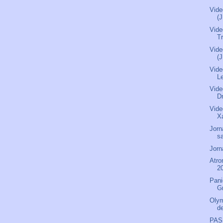
Vide
(
Vide
Tr
Vide
(
Vide
L
Vide
D
Vide
X
Jorn
s
Jorn
Atro
2
Pani
Gr
Olym
d
PAS 