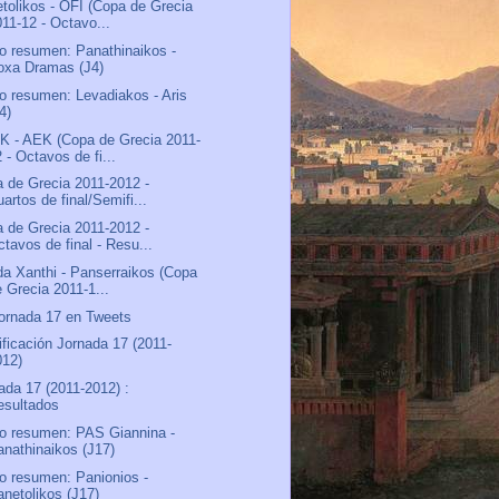
tolikos - OFI (Copa de Grecia
011-12 - Octavo...
o resumen: Panathinaikos -
oxa Dramas (J4)
o resumen: Levadiakos - Aris
4)
 - AEK (Copa de Grecia 2011-
 - Octavos de fi...
 de Grecia 2011-2012 -
artos de final/Semifi...
 de Grecia 2011-2012 -
tavos de final - Resu...
a Xanthi - Panserraikos (Copa
e Grecia 2011-1...
ornada 17 en Tweets
ificación Jornada 17 (2011-
012)
ada 17 (2011-2012) :
esultados
o resumen: PAS Giannina -
anathinaikos (J17)
o resumen: Panionios -
anetolikos (J17)