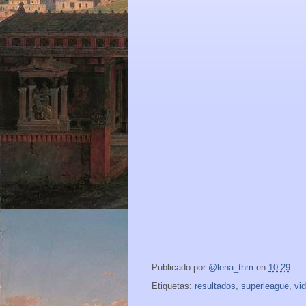
Publicado por
@lena_thm
en
10:29
Etiquetas:
resultados
,
superleague
,
vi