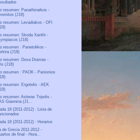
esultados
o resumen: Panathinaikos -
tromitos (J18)
o resumen: Levadiakos - OFI
J18)
o resumen: Skoda Xanthi -
lympiacos (J18)
o resumen : Panetolikos -
rkira (J18)
o resumen: Doxa Dramas -
is (J18)
o resumen : PAOK - Panionios
J18)
o resumen: Ergotelis - AEK
J18)
o resumen: Asteras Tripolis -
AS Giannina (J1...
ada 18 (2011-2012) : Lista de
ancionados
ada 18 (2011-2012) : Horarios
 de Grecia 2011-2012 -
artos de final - Hora...