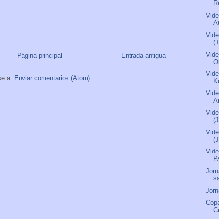
R
Vide
A
Vide
(
Vide
Página principal
Entrada antigua
O
Vide
se a:
Enviar comentarios (Atom)
Ke
Vide
Ar
Vide
(
Vide
(
Vide
P
Jorn
s
Jorn
Copa
Cu