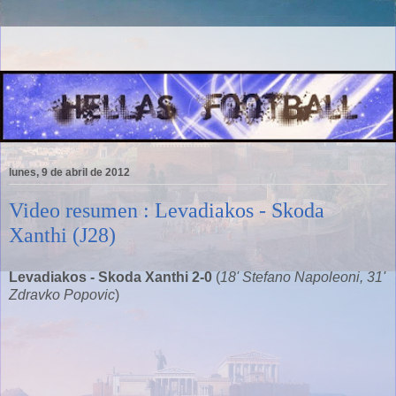
lunes, 9 de abril de 2012
Video resumen : Levadiakos - Skoda
Xanthi (J28)
Levadiakos - Skoda Xanthi 2-0
(
18' Stefano Napoleoni, 31'
Zdravko Popovic
)