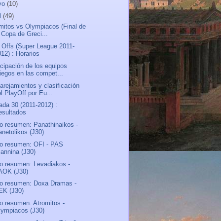
yo
(10)
l
(49)
mitos vs Olympiacos (Final de
 Copa de Greci...
 Offs (Super League 2011-
12) : Horarios
icipación de los equipos
riegos en las compet...
rejamientos y clasificación
l PlayOff por Eu...
ada 30 (2011-2012) :
esultados
o resumen: Panathinaikos -
anetolikos (J30)
o resumen: OFI - PAS
iannina (J30)
o resumen: Levadiakos -
AOK (J30)
o resumen: Doxa Dramas -
EK (J30)
o resumen: Atromitos -
lympiacos (J30)