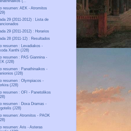
nathinaikos (...
o resumen: AEK - Atromitos
J29)
ada 29 (2011-2012) : Lista de
ancionados
ada 29 (2011-2012) : Horarios
ada 28 (2011-12) : Resultados
o resumen : Levadiakos -
koda Xanthi (J28)
o resumen : PAS Giannina -
EK (J28)
o resumen : Panathinaikos -
anionios (J28)
o resumen : Olympiacos -
rkira (J28)
o resumen : OFI - Panetolikos
J28)
o resumen : Doxa Dramas -
gotelis (J28)
o resumen: Atromitos - PAOK
J28)
o resumen: Aris - Asteras