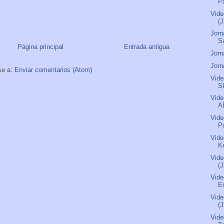
Pa
Vide
(
Jorn
S
Página principal
Entrada antigua
Jorn
Jorn
se a:
Enviar comentarios (Atom)
Vide
S
Vide
A
Vide
P
Vide
Ke
Vide
(
Vide
Er
Vide
(
Vide