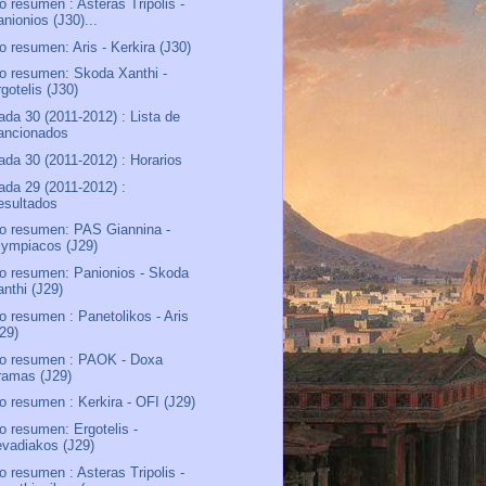
o resumen : Asteras Tripolis -
nionios (J30)...
o resumen: Aris - Kerkira (J30)
o resumen: Skoda Xanthi -
gotelis (J30)
ada 30 (2011-2012) : Lista de
ancionados
ada 30 (2011-2012) : Horarios
ada 29 (2011-2012) :
esultados
o resumen: PAS Giannina -
lympiacos (J29)
o resumen: Panionios - Skoda
anthi (J29)
o resumen : Panetolikos - Aris
J29)
o resumen : PAOK - Doxa
ramas (J29)
o resumen : Kerkira - OFI (J29)
o resumen: Ergotelis -
evadiakos (J29)
o resumen : Asteras Tripolis -