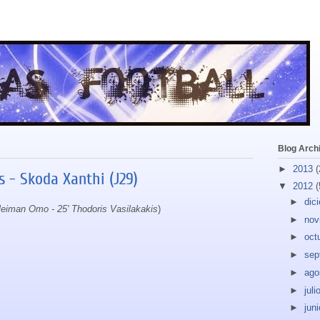
Blog Arch
►
2013
(
 - Skoda Xanthi (J29)
▼
2012
(
►
dic
leiman Omo - 25' Thodoris Vasilakakis
)
►
nov
►
oct
►
sep
►
ago
►
juli
►
jun