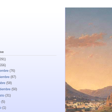
ive
291)
556)
iembre
(76)
iembre
(87)
ubre
(58)
tiembre
(50)
sto
(31)
o
(5)
io
(1)