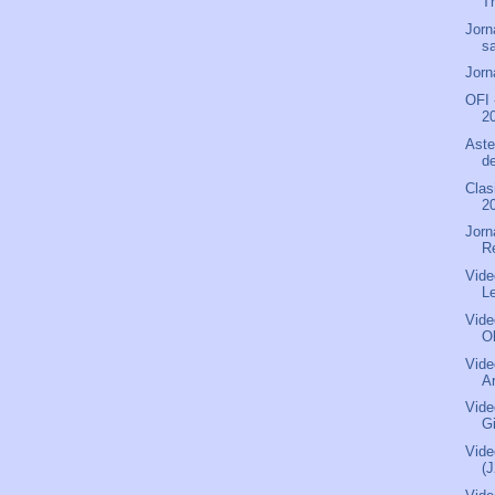
Tr
Jorn
s
Jorn
OFI 
2
Aste
de
Clas
2
Jorn
R
Vide
L
Vide
O
Vide
Ar
Vid
G
Vide
(