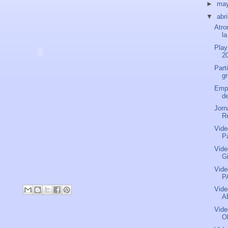
►
ma
▼
abri
Atro
la
Play
20
Part
g
Empa
de
Jorn
R
Vide
P
Vide
G
Vide
P
Vide
A
Vide
O