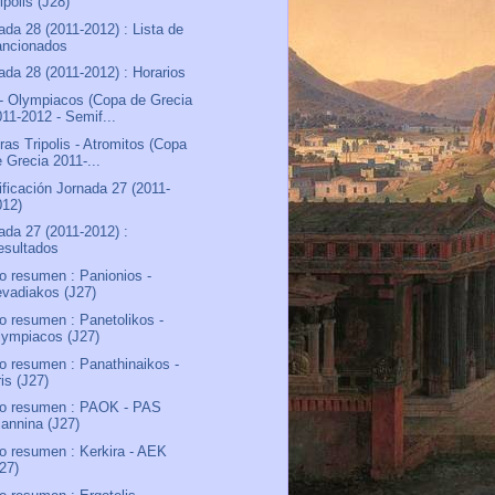
ipolis (J28)
ada 28 (2011-2012) : Lista de
ancionados
ada 28 (2011-2012) : Horarios
- Olympiacos (Copa de Grecia
011-2012 - Semif...
ras Tripolis - Atromitos (Copa
 Grecia 2011-...
ificación Jornada 27 (2011-
012)
ada 27 (2011-2012) :
esultados
o resumen : Panionios -
evadiakos (J27)
o resumen : Panetolikos -
lympiacos (J27)
o resumen : Panathinaikos -
is (J27)
eo resumen : PAOK - PAS
iannina (J27)
o resumen : Kerkira - AEK
J27)