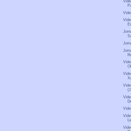
Vide
Pa
Vide
Vide
Er
Jorn
S
Jorn
Jorn
R
Vide
O
Vide
X
Vide
(
Vide
D
Vide
Vide
L
Vide