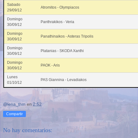
Sabado
Atromitos - Olympiacos
29/09/12
Domingo
Panthrakikos - Veria
30/09/12
Domingo
Panathinaikos - Asteras Tripolis
30/09/12
Domingo
Platanias - SKODA Xanthi
30/09/12
Domingo
PAOK - Aris
30/09/12
Lunes
PAS Giannina - Levadiakos
01/10/12
@lena_thm
en
2:52
Compartir
No hay comentarios: