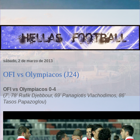
sábado, 2 de marzo de 2013
OFI vs Olympiacos (J24)
OFI vs Olympiacos 0-4
(
7', 78' Rafik Djebbour, 69' Panagiotis Vlachodimos, 86'
Tasos Papazoglou
)