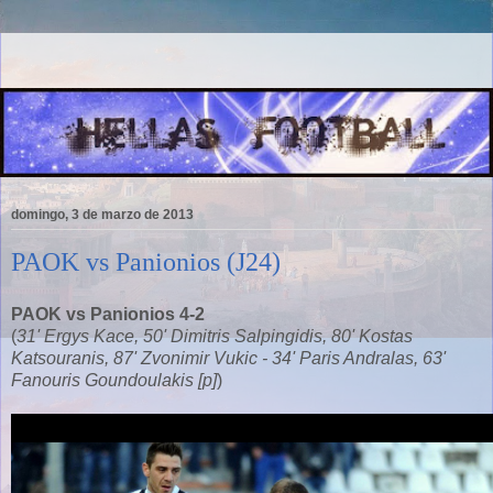
domingo, 3 de marzo de 2013
PAOK vs Panionios (J24)
PAOK vs Panionios 4-2
(
31' Ergys Kace, 50' Dimitris Salpingidis, 80' Kostas
Katsouranis, 87' Zvonimir Vukic - 34' Paris Andralas, 63'
Fanouris Goundoulakis [p]
)