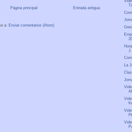
Vide
Tr
Página principal
Entrada antigua
Comu
Jorn
se a:
Enviar comentarios (Atom)
Grec
Empa
2
Hora
J
Comu
La J
Clas
Jorn
Vide
A
Vide
Ke
Vide
P
Vide
P