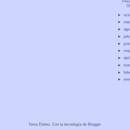
Prev
O
►
oct
►
sep
►
ago
►
juli
►
jun
►
ma
►
abri
►
ma
►
feb
►
ene
Tema Etéreo. Con la tecnología de
Blogger
.