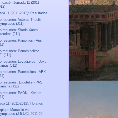
ificación Jornada 11 (2011-
012)
ada 11 (2011-2012): Resultados
o resumen: Asteras Tripolis -
lympiacos (J11)...
o resumen: Skoda Xanthi -
tromitos (J11)
o resumen: Panionios - Aris
11)
o resumen: Panathinaikos -
FI (J11)
o resumen: Levadiakos - Doxa
ramas (J11)
o resumen: Panetolikos - AEK
11)
o resumen : Ergotelis - PAS
iannina (J11)
o resumen: PAOK - Kerkira
11)
ada 11 (2011-2012): Horarios
pique Marseille vs
lympiacos (J.5 UCL 2011-20...