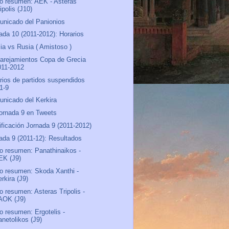
o resumen: AEK - Asteras
ipolis (J10)
nicado del Panionios
ada 10 (2011-2012): Horarios
ia vs Rusia ( Amistoso )
rejamientos Copa de Grecia
011-2012
rios de partidos suspendidos
.1-9
nicado del Kerkira
ornada 9 en Tweets
ificación Jornada 9 (2011-2012)
ada 9 (2011-12): Resultados
o resumen: Panathinaikos -
EK (J9)
o resumen: Skoda Xanthi -
rkira (J9)
o resumen: Asteras Tripolis -
AOK (J9)
o resumen: Ergotelis -
anetolikos (J9)