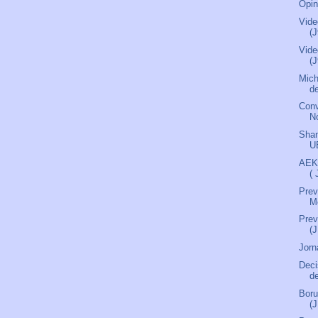
Opin
Vide
(J
Vide
(J
Mich
de
Conv
N
Sham
U
AEK
(
Prev
M
Pre
(
Jorn
Deci
de
Boru
(