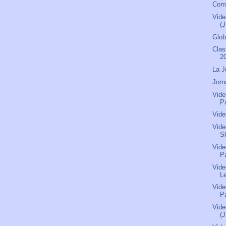
Comu
Vide
(J
Glob
Clas
2
La J
Jorn
Vide
P
Vide
Vide
S
Vide
P
Vide
L
Vide
P
Vide
(