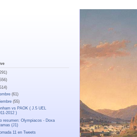
ive
291)
556)
514)
iembre
(61)
iembre
(55)
enham vs PAOK ( J.5 UEL
011-2012 )
o resumen: Olympiacos - Doxa
ramas (J1)
ornada 11 en Tweets