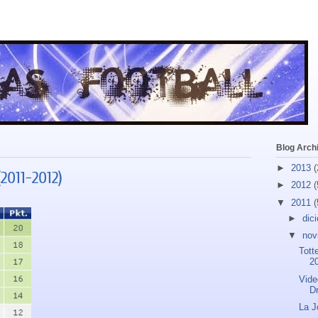
Blog Arch
►
2013
(
(2011-2012)
►
2012
(
▼
2011
(
►
dic
▼
nov
Tott
2
Vide
D
La J