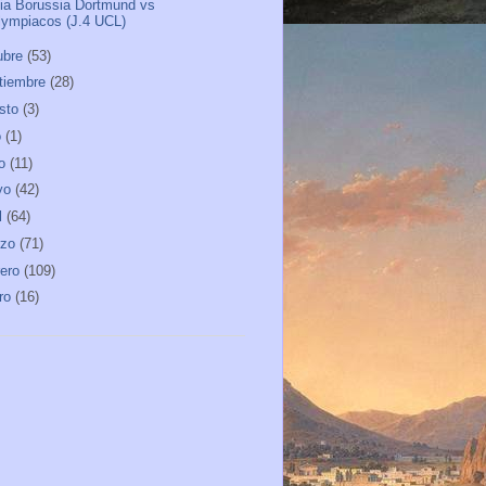
ia Borussia Dortmund vs
lympiacos (J.4 UCL)
ubre
(53)
tiembre
(28)
sto
(3)
o
(1)
io
(11)
yo
(42)
l
(64)
rzo
(71)
rero
(109)
ro
(16)