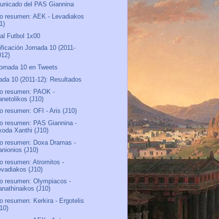
nicado del PAS Giannina
o resumen: AEK - Levadiakos
1)
al Futbol 1x00
ificación Jornada 10 (2011-
012)
ornada 10 en Tweets
ada 10 (2011-12): Resultados
o resumen: PAOK -
anetolikos (J10)
o resumen: OFI - Aris (J10)
o resumen: PAS Giannina -
koda Xanthi (J10)
o resumen: Doxa Dramas -
anionios (J10)
o resumen: Atromitos -
evadiakos (J10)
o resumen: Olympiacos -
anathinaikos (J10)
o resumen: Kerkira - Ergotelis
J10)