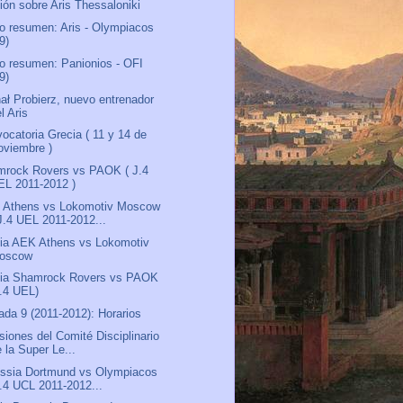
ión sobre Aris Thessaloniki
o resumen: Aris - Olympiacos
9)
o resumen: Panionios - OFI
9)
ał Probierz, nuevo entrenador
l Aris
ocatoria Grecia ( 11 y 14 de
oviembre )
rock Rovers vs PAOK ( J.4
EL 2011-2012 )
 Athens vs Lokomotiv Moscow
 J.4 UEL 2011-2012...
ia AEK Athens vs Lokomotiv
oscow
via Shamrock Rovers vs PAOK
J.4 UEL)
ada 9 (2011-2012): Horarios
siones del Comité Disciplinario
 la Super Le...
ssia Dortmund vs Olympiacos
J.4 UCL 2011-2012...