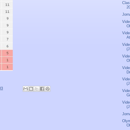
Clas
2
Jorn
Vide
O
Vide
A
Vide
(J
Vide
O
Vide
D
Vide
(J
03
Vide
G
Vide
(J
Jorn
Olym
O