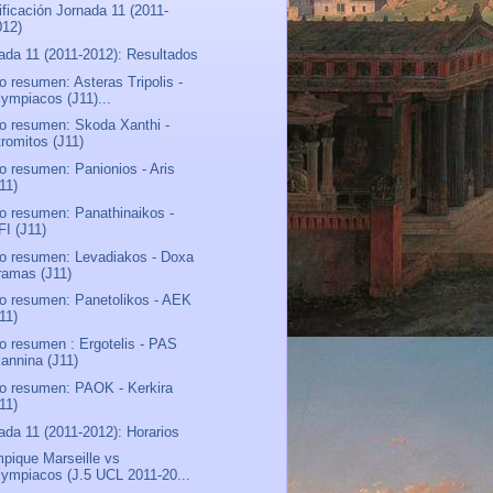
ificación Jornada 11 (2011-
012)
ada 11 (2011-2012): Resultados
o resumen: Asteras Tripolis -
lympiacos (J11)...
o resumen: Skoda Xanthi -
tromitos (J11)
o resumen: Panionios - Aris
11)
o resumen: Panathinaikos -
FI (J11)
o resumen: Levadiakos - Doxa
ramas (J11)
o resumen: Panetolikos - AEK
11)
o resumen : Ergotelis - PAS
iannina (J11)
o resumen: PAOK - Kerkira
11)
ada 11 (2011-2012): Horarios
pique Marseille vs
lympiacos (J.5 UCL 2011-20...