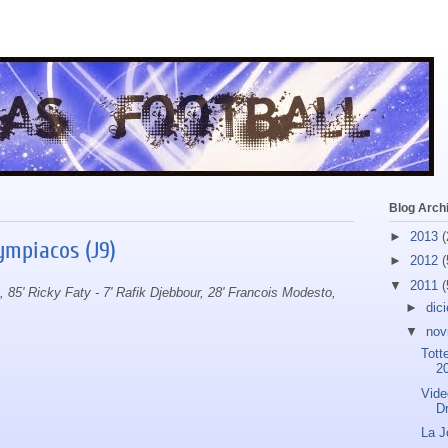
Blog Arch
►
2013
(
ympiacos (J9)
►
2012
(
▼
2011
(
a, 85' Ricky Faty - 7' Rafik Djebbour, 28' Francois Modesto,
►
dic
▼
nov
Tott
2
Vide
D
La J