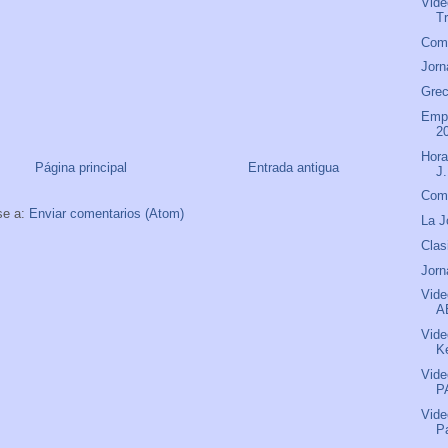
Vide
Tr
Comu
Jorn
Grec
Empa
2
Hora
Página principal
Entrada antigua
J
Comu
se a:
Enviar comentarios (Atom)
La J
Clas
Jorn
Vide
A
Vide
Ke
Vide
P
Vide
P