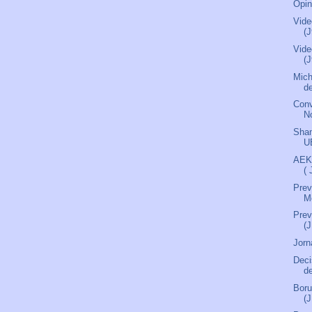
Opin
Vide
(J
Vide
(J
Mich
de
Conv
N
Sham
U
AEK
(
Prev
M
Pre
(
Jorn
Deci
de
Boru
(