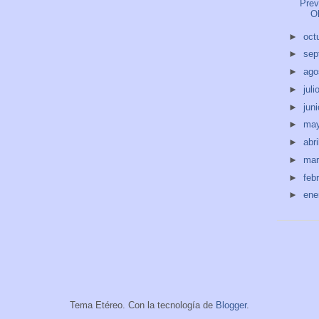
Prev
O
►
oct
►
sep
►
ago
►
juli
►
jun
►
ma
►
abri
►
ma
►
feb
►
ene
Tema Etéreo. Con la tecnología de
Blogger
.