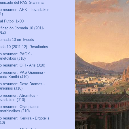
nicado del PAS Giannina
o resumen: AEK - Levadiakos
1)
al Futbol 1x00
ificación Jornada 10 (2011-
012)
ornada 10 en Tweets
ada 10 (2011-12): Resultados
o resumen: PAOK -
anetolikos (J10)
o resumen: OFI - Aris (J10)
o resumen: PAS Giannina -
koda Xanthi (J10)
o resumen: Doxa Dramas -
anionios (J10)
o resumen: Atromitos -
evadiakos (J10)
o resumen: Olympiacos -
anathinaikos (J10)
o resumen: Kerkira - Ergotelis
J10)