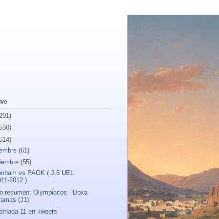
ive
291)
556)
514)
iembre
(61)
iembre
(55)
enham vs PAOK ( J.5 UEL
011-2012 )
o resumen: Olympiacos - Doxa
ramas (J1)
ornada 11 en Tweets