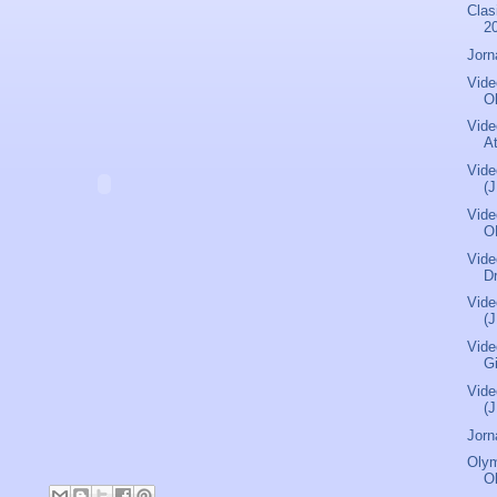
Clas
2
Jorn
Vide
O
Vide
A
Vide
(J
Vide
O
Vide
D
Vide
(J
Vide
G
Vide
(J
Jorn
Olym
O