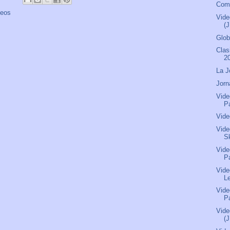
Comu
deos
Vide
(J
Glob
Clas
2
La J
Jorn
Vide
P
Vide
Vide
S
Vide
P
Vide
L
Vide
P
Vide
(