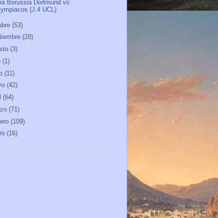
ia Borussia Dortmund vs
lympiacos (J.4 UCL)
ubre
(53)
tiembre
(28)
sto
(3)
o
(1)
io
(11)
yo
(42)
l
(64)
rzo
(71)
rero
(109)
ro
(16)