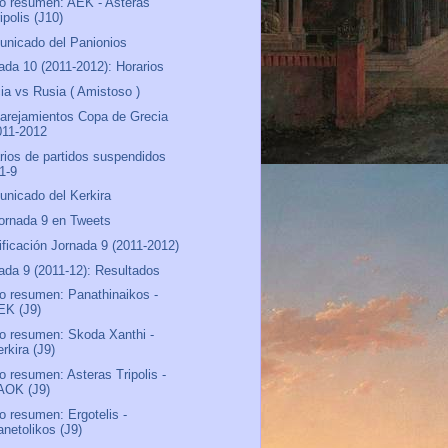
o resumen: AEK - Asteras
ipolis (J10)
nicado del Panionios
ada 10 (2011-2012): Horarios
ia vs Rusia ( Amistoso )
rejamientos Copa de Grecia
011-2012
rios de partidos suspendidos
.1-9
nicado del Kerkira
ornada 9 en Tweets
ificación Jornada 9 (2011-2012)
ada 9 (2011-12): Resultados
o resumen: Panathinaikos -
EK (J9)
o resumen: Skoda Xanthi -
rkira (J9)
o resumen: Asteras Tripolis -
AOK (J9)
o resumen: Ergotelis -
anetolikos (J9)