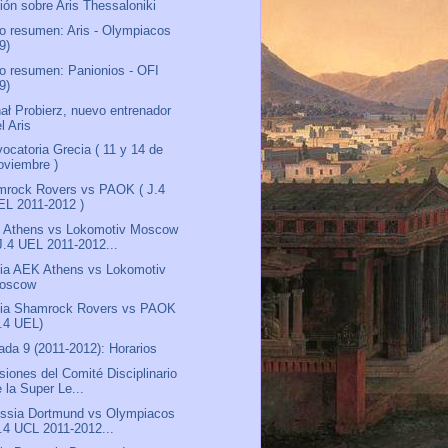
ión sobre Aris Thessaloniki
o resumen: Aris - Olympiacos
9)
o resumen: Panionios - OFI
9)
ał Probierz, nuevo entrenador
l Aris
ocatoria Grecia ( 11 y 14 de
oviembre )
rock Rovers vs PAOK ( J.4
EL 2011-2012 )
 Athens vs Lokomotiv Moscow
 J.4 UEL 2011-2012...
ia AEK Athens vs Lokomotiv
oscow
via Shamrock Rovers vs PAOK
J.4 UEL)
ada 9 (2011-2012): Horarios
siones del Comité Disciplinario
 la Super Le...
ssia Dortmund vs Olympiacos
J.4 UCL 2011-2012...