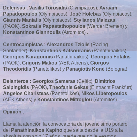
Defensas :
Vasilis Torosidis
(Olympiacos),
Avraam
Papadopoulos
(Olympiacos),
José Holeba
s (Olympiacos),
Giannis Maniatis
(Olympiacos),
Stylianos Malezas
(PAOK),
Sokratis Papastathopoulos
(Werder Bremen) y
Konstantinos Giannoulis
(Atromitos) .
Centrocampistas : Alexandros Tziolis
(Racing
Santander),
Konstantinos Katsouranis
(Panathinaikos),
Georgios Karagounis
(Panathinaikos),
Georgios Fotakis
(PAOK),
Grigoris Makos
(AEK Athens),
Giorgos
Theodoridis
(Panetolikos) y
Panagiotis Koné
(Bologna) .
Delanteros :
Georgios Samaras
(Celtic),
Dimitrios
Salpingidis
(PAOK),
Theofanis Gekas
(Eintracht Frankfurt),
Angelos Charisteas
(Panetolikos),
Nikos Liberopoulos
(AEK Athens) y
Konstantinos Mitroglou
(Atromitos) .
Opinión :
Llama la atención la convocatoria del jovencísimo portero
del
Panathinaikos Kapino
que salta desde la U19 a la
absoluta con sólo 17 años, puede que no le veamos