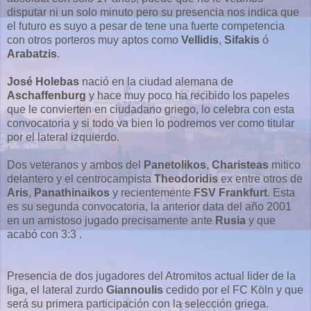
disputar ni un solo minuto pero su presencia nos indica que
el futuro es suyo a pesar de tene una fuerte competencia
con otros porteros muy aptos como
Vellidis
,
Sifakis
ó
Arabatzis
.
José
Holebas
nació en la ciudad alemana de
Aschaffenburg
y hace muy poco ha recibido los papeles
que le convierten en ciudadano griego, lo celebra con esta
convocatoria y si todo va bien lo podremos ver como titular
por el lateral izquierdo.
Dos veteranos y ambos del
Panetolikos
,
Charisteas
mitico
delantero y el centrocampista
Theodoridis
ex entre otros de
Aris
,
Panathinaikos
y recientemente
FSV Frankfurt
. Esta
es su segunda convocatoria, la anterior data del año 2001
en un amistoso jugado precisamente ante
Rusia
y que
acabó con 3:3 .
Presencia de dos jugadores del Atromitos actual lider de la
liga, el lateral zurdo
Giannoulis
cedido por el FC Köln y que
será su primera participación con la selección griega.