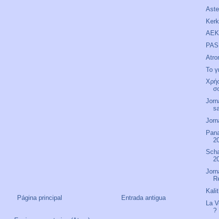
Aste
Kerk
AEK 
PAS 
Atro
Το γ
Χρήσ
σ
Jorn
s
Jorn
Pana
20
Scha
2
Jorn
R
Kali
Página principal
Entrada antigua
La V
?