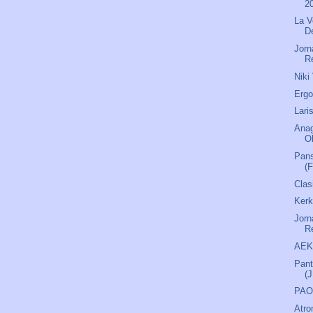
2
La V
D
Jorn
R
Niki
Ergo
Lari
Anag
O
Pans
(F
Clas
Kerk
Jorn
R
AEK 
Pant
(
PAOK
Atro