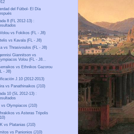
012
erdad del Fútbol- El Día
espués
ada 8 (FL 2012-13) :
esultados
 Volou vs Fokikos (FL - J8)
telis vs Kavala (FL - J8)
sa vs Thrasivoulos (FL - J8)
ennisi Giannitson vs
lympiacos Volou (FL - J8...
erraikos vs Ethnikos Gazorou
L - J8)
ificación J.10 (2012-2013)
ira vs Panathinaikos (J10)
ada 10 (SL 2012-13) :
esultados
vs Olympiacos (J10)
hrakikos vs Asteras Tripolis
J10)
 vs Platanias (J10)
mitos vs Panionios (J10)