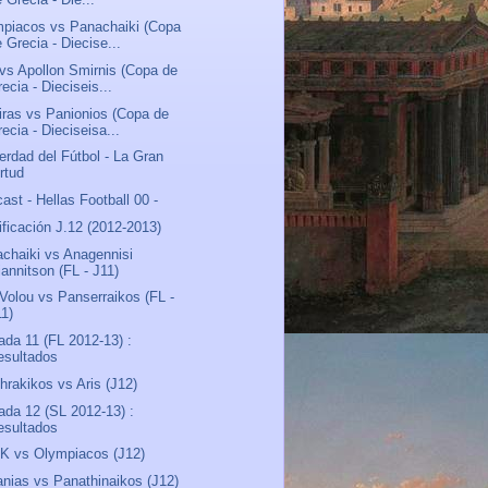
piacos vs Panachaiki (Copa
 Grecia - Diecise...
vs Apollon Smirnis (Copa de
ecia - Dieciseis...
iras vs Panionios (Copa de
ecia - Dieciseisa...
erdad del Fútbol - La Gran
rtud
ast - Hellas Football 00 -
ificación J.12 (2012-2013)
chaiki vs Anagennisi
iannitson (FL - J11)
 Volou vs Panserraikos (FL -
11)
ada 11 (FL 2012-13) :
esultados
hrakikos vs Aris (J12)
ada 12 (SL 2012-13) :
esultados
K vs Olympiacos (J12)
anias vs Panathinaikos (J12)