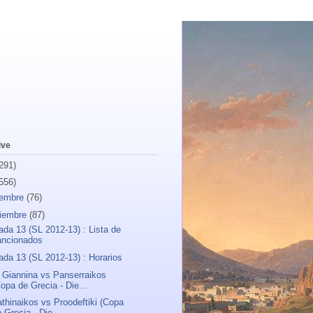
ive
291)
556)
iembre
(76)
iembre
(87)
ada 13 (SL 2012-13) : Lista de
ancionados
ada 13 (SL 2012-13) : Horarios
Giannina vs Panserraikos
opa de Grecia - Die...
thinaikos vs Proodeftiki (Copa
 Grecia - Die...