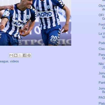
Olym
de
OFI 
Gr
Fost
Gr
La V
Vi
Podc
Clas
Pana
G
league
,
videos
Niki
J
Jorn
R
Pant
Jorn
R
PAO
Plat