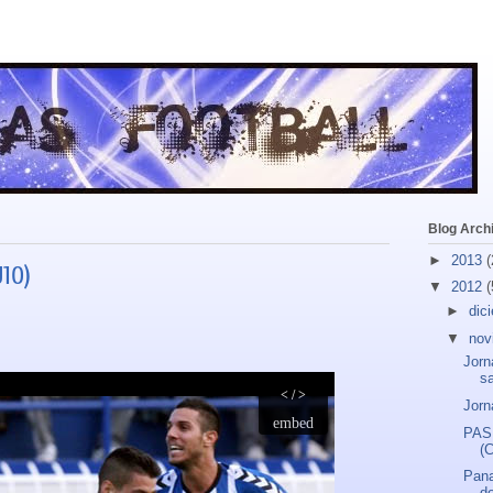
Blog Arch
►
2013
(
J10)
▼
2012
(
►
dic
▼
nov
Jorn
s
Jorn
PAS 
(C
Pana
de