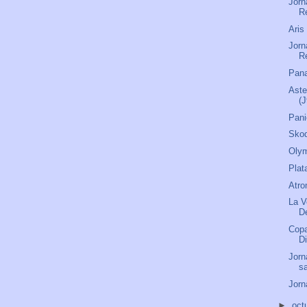
Jorn
R
Aris
Jorn
R
Pana
Aste
(J
Pani
Skod
Olym
Plat
Atro
La V
D
Copa
D
Jorn
s
Jorn
►
oct