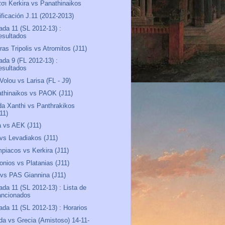
τσι Kerkira vs Panathinaikos
ificación J.11 (2012-2013)
ada 11 (SL 2012-13) :
esultados
ras Tripolis vs Atromitos (J11)
ada 9 (FL 2012-13) :
esultados
 Volou vs Larisa (FL - J9)
thinaikos vs PAOK (J11)
a Xanthi vs Panthrakikos
11)
a vs AEK (J11)
vs Levadiakos (J11)
piacos vs Kerkira (J11)
onios vs Platanias (J11)
 vs PAS Giannina (J11)
ada 11 (SL 2012-13) : Lista de
ancionados
ada 11 (SL 2012-13) : Horarios
nda vs Grecia (Amistoso) 14-11-