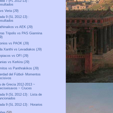
ada 7 (FL 2012-13) :
esultados
 vs Veria (J9)
ada 9 (SL 2012-13) :
esultados
thinaikos vs AEK (J9)
ras Tripolis vs PAS Giannina
9)
onios vs PAOK (J9)
a Xanthi vs Levadiakos (J9)
piacos vs OFI (J9)
anias vs Kerkira (J9)
mitos vs Panthrakikos (J9)
erdad del Fútbol- Momentos
ecisivos
 de Grecia 2012-2013 ~
ieciseisavos ~ Cruces
ada 9 (SL 2012-13) : Lista de
ancionados
ada 9 (SL 2012-13) : Horarios
ubre
(58)