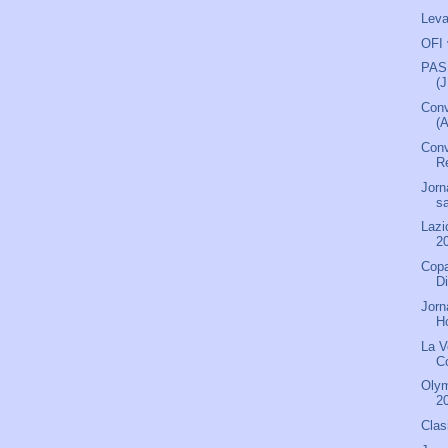
Leva
OFI 
PAS 
(
Conv
(
Conv
Re
Jorn
s
Lazi
2
Copa
D
Jorn
H
La V
C
Olym
2
Clas