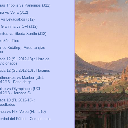
ras Tripolis vs Panionios (J12)
ira vs Veria (J12)
vs Levadiakos (J12)
Giannina vs OFI (J12)
mitos vs Skoda Xanthi (J12)
κολάκι Πίου
τος Χολίδης - Άκου το φίλο
ου
ada 12 (SL 2012-13) : Lista de
ancionados
ada 12 (SL 2012-13) : Horarios
thinaikos vs Maribor (UEL
12/13 - Fase de gr...
lke vs Olympiacos (UCL
012/13 - Jornada 5)
ada 10 (FL 2012-13) :
esultados
thea vs Niki Volou (FL - J10)
erdad del Fútbol - Competimos