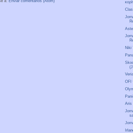
se a:
Enviar comentarios (Atom)
κορί
Clas
Jorn
R
Aste
Jorn
R
Niki
Pana
Skod
(J
Veri
OFI 
Olym
Pani
Aris
Jorn
s
Jorn
Irla