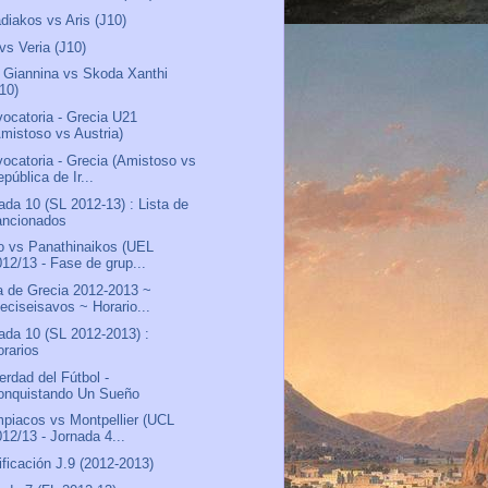
diakos vs Aris (J10)
vs Veria (J10)
Giannina vs Skoda Xanthi
J10)
ocatoria - Grecia U21
Amistoso vs Austria)
ocatoria - Grecia (Amistoso vs
pública de Ir...
ada 10 (SL 2012-13) : Lista de
ancionados
o vs Panathinaikos (UEL
012/13 - Fase de grup...
 de Grecia 2012-2013 ~
ieciseisavos ~ Horario...
ada 10 (SL 2012-2013) :
orarios
erdad del Fútbol -
onquistando Un Sueño
piacos vs Montpellier (UCL
012/13 - Jornada 4...
ificación J.9 (2012-2013)