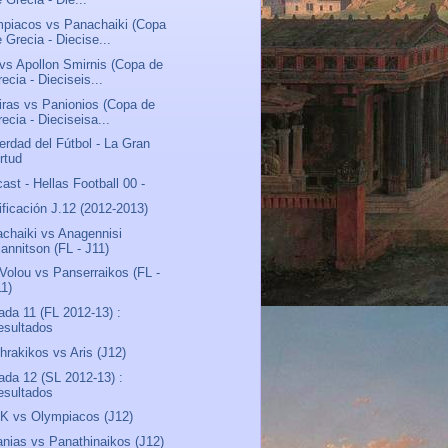
piacos vs Panachaiki (Copa
 Grecia - Diecise...
vs Apollon Smirnis (Copa de
ecia - Dieciseis...
iras vs Panionios (Copa de
ecia - Dieciseisa...
erdad del Fútbol - La Gran
rtud
ast - Hellas Football 00 -
ificación J.12 (2012-2013)
chaiki vs Anagennisi
iannitson (FL - J11)
 Volou vs Panserraikos (FL -
11)
ada 11 (FL 2012-13) :
esultados
hrakikos vs Aris (J12)
ada 12 (SL 2012-13) :
esultados
K vs Olympiacos (J12)
anias vs Panathinaikos (J12)