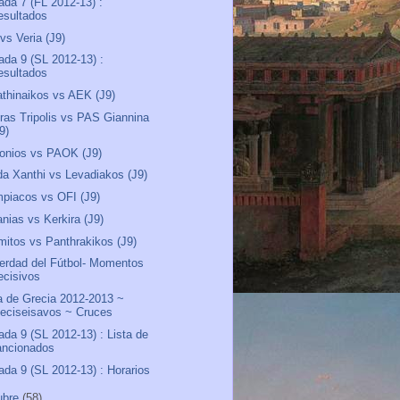
ada 7 (FL 2012-13) :
esultados
 vs Veria (J9)
ada 9 (SL 2012-13) :
esultados
thinaikos vs AEK (J9)
ras Tripolis vs PAS Giannina
9)
onios vs PAOK (J9)
a Xanthi vs Levadiakos (J9)
piacos vs OFI (J9)
anias vs Kerkira (J9)
mitos vs Panthrakikos (J9)
erdad del Fútbol- Momentos
ecisivos
 de Grecia 2012-2013 ~
ieciseisavos ~ Cruces
ada 9 (SL 2012-13) : Lista de
ancionados
ada 9 (SL 2012-13) : Horarios
ubre
(58)