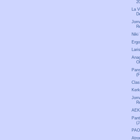
2
La V
D
Jorn
R
Niki
Ergo
Lari
Anag
O
Pans
(F
Clas
Kerk
Jorn
R
AEK 
Pant
(
PAOK
Atro