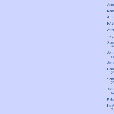
Aste
Kerk
AEK 
PAS 
Atro
Το γ
Χρήσ
σ
Jorn
s
Jorn
Pana
20
Scha
2
Jorn
R
Kali
La V
?