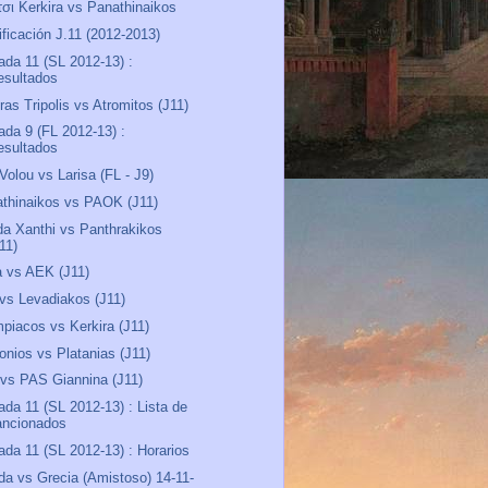
τσι Kerkira vs Panathinaikos
ificación J.11 (2012-2013)
ada 11 (SL 2012-13) :
esultados
ras Tripolis vs Atromitos (J11)
ada 9 (FL 2012-13) :
esultados
 Volou vs Larisa (FL - J9)
thinaikos vs PAOK (J11)
a Xanthi vs Panthrakikos
11)
a vs AEK (J11)
vs Levadiakos (J11)
piacos vs Kerkira (J11)
onios vs Platanias (J11)
 vs PAS Giannina (J11)
ada 11 (SL 2012-13) : Lista de
ancionados
ada 11 (SL 2012-13) : Horarios
nda vs Grecia (Amistoso) 14-11-