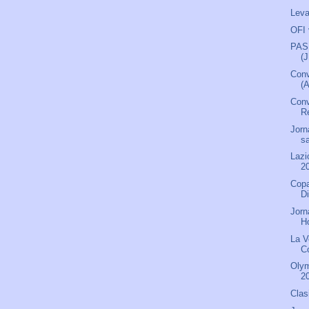
Leva
OFI 
PAS 
(
Conv
(
Conv
Re
Jorn
s
Lazi
2
Copa
D
Jorn
H
La V
C
Olym
2
Clas