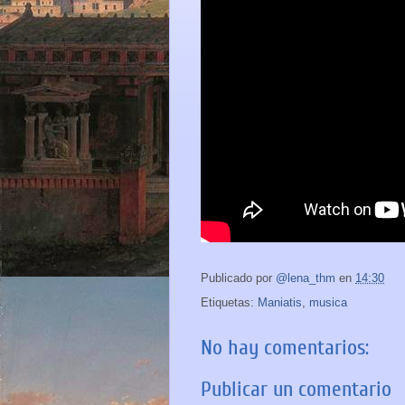
Publicado por
@lena_thm
en
14:30
Etiquetas:
Maniatis
,
musica
No hay comentarios:
Publicar un comentario