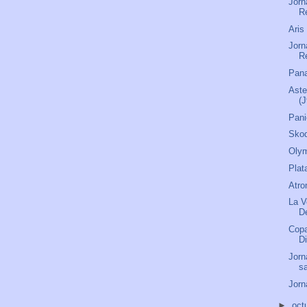
Jorn
R
Aris
Jorn
R
Pana
Aste
(J
Pani
Skod
Olym
Plat
Atro
La V
D
Copa
D
Jorn
s
Jorn
►
oct