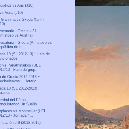
diakos vs Aris (J10)
vs Veria (J10)
Giannina vs Skoda Xanthi
J10)
ocatoria - Grecia U21
Amistoso vs Austria)
ocatoria - Grecia (Amistoso vs
pública de Ir...
ada 10 (SL 2012-13) : Lista de
ancionados
o vs Panathinaikos (UEL
012/13 - Fase de grup...
 de Grecia 2012-2013 ~
ieciseisavos ~ Horario...
ada 10 (SL 2012-2013) :
orarios
erdad del Fútbol -
onquistando Un Sueño
piacos vs Montpellier (UCL
012/13 - Jornada 4...
ificación J.9 (2012-2013)