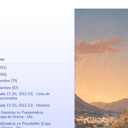
ive
291)
556)
iembre
(76)
iembre
(87)
ada 13 (SL 2012-13) : Lista de
ancionados
ada 13 (SL 2012-13) : Horarios
Giannina vs Panserraikos
opa de Grecia - Die...
thinaikos vs Proodeftiki (Copa
 Grecia - Die...