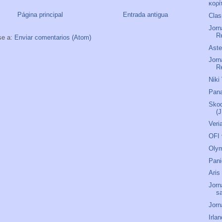
κορί
Página principal
Entrada antigua
Clas
Jorn
R
se a:
Enviar comentarios (Atom)
Aste
Jorn
R
Niki
Pana
Skod
(J
Veri
OFI 
Olym
Pani
Aris
Jorn
s
Jorn
Irla