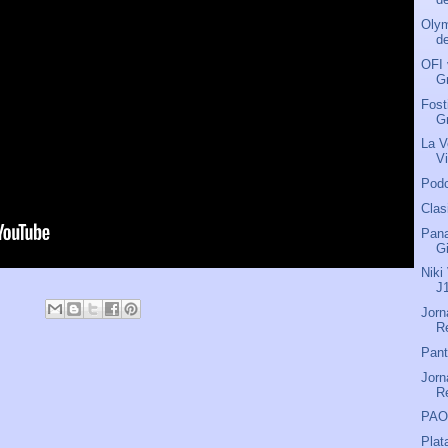
Olym
de
OFI 
Gr
Fost
Gr
La V
Vi
Podc
Clas
Pana
G
Niki
J
Jorn
R
Pant
Jorn
R
PAO
Plat