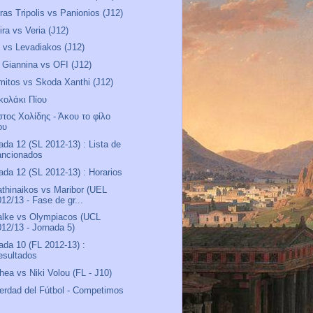
ras Tripolis vs Panionios (J12)
ira vs Veria (J12)
vs Levadiakos (J12)
Giannina vs OFI (J12)
mitos vs Skoda Xanthi (J12)
κολάκι Πίου
τος Χολίδης - Άκου το φίλο
ου
ada 12 (SL 2012-13) : Lista de
ancionados
ada 12 (SL 2012-13) : Horarios
thinaikos vs Maribor (UEL
12/13 - Fase de gr...
lke vs Olympiacos (UCL
012/13 - Jornada 5)
ada 10 (FL 2012-13) :
esultados
thea vs Niki Volou (FL - J10)
erdad del Fútbol - Competimos