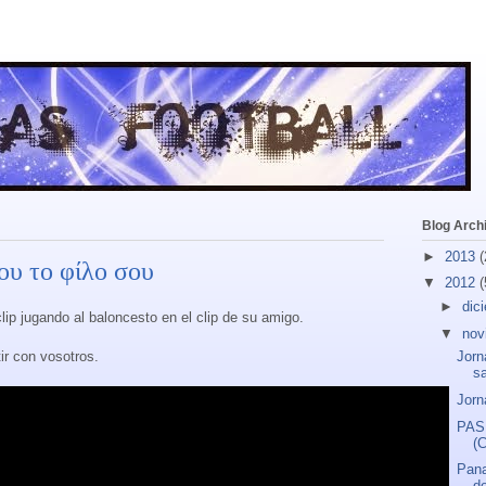
Blog Arch
►
2013
(
ου το φίλο σου
▼
2012
(
►
dic
lip jugando al baloncesto en el clip de su amigo.
▼
nov
r con vosotros.
Jorn
s
Jorn
PAS 
(C
Pana
de