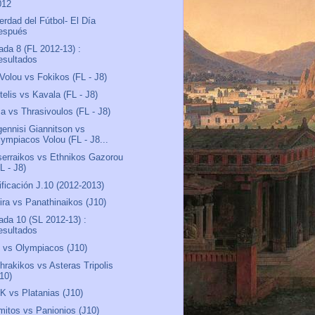
012
erdad del Fútbol- El Día
espués
ada 8 (FL 2012-13) :
esultados
 Volou vs Fokikos (FL - J8)
telis vs Kavala (FL - J8)
sa vs Thrasivoulos (FL - J8)
ennisi Giannitson vs
lympiacos Volou (FL - J8...
erraikos vs Ethnikos Gazorou
L - J8)
ificación J.10 (2012-2013)
ira vs Panathinaikos (J10)
ada 10 (SL 2012-13) :
esultados
vs Olympiacos (J10)
hrakikos vs Asteras Tripolis
J10)
 vs Platanias (J10)
mitos vs Panionios (J10)