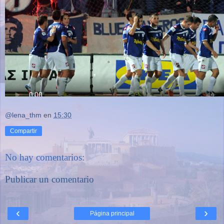
@lena_thm
en
15:30
Compartir
No hay comentarios:
Publicar un comentario
‹
›
Página principal