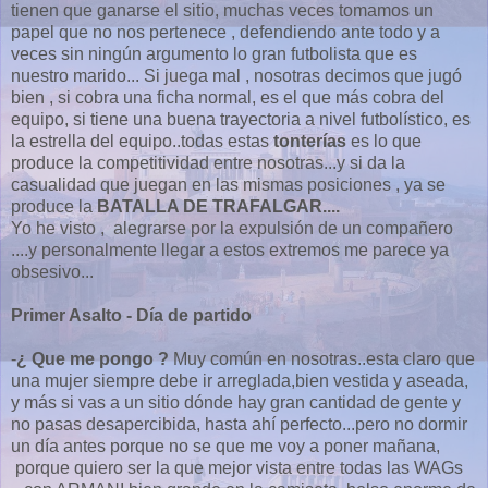
tienen que ganarse el sitio, muchas veces tomamos un
papel que no nos pertenece , defendiendo ante todo y a
veces sin ningún argumento lo gran futbolista que es
nuestro marido... Si juega mal , nosotras decimos que jugó
bien , si cobra una ficha normal, es el que más cobra del
equipo, si tiene una buena trayectoria a nivel futbolístico, es
la estrella del equipo..todas estas
tonterías
es lo que
produce la competitividad entre nosotras...y si da la
casualidad que juegan en las mismas posiciones , ya se
produce la
BATALLA DE TRAFALGAR....
Yo he visto , alegrarse por la expulsión de un compañero
....y personalmente llegar a estos extremos me parece ya
obsesivo...
Primer Asalto - Día de partido
-
¿ Que me pongo ?
Muy común en nosotras..esta claro que
una mujer siempre debe ir arreglada,bien vestida y aseada,
y más si vas a un sitio dónde hay gran cantidad de gente y
no pasas desapercibida, hasta ahí perfecto...pero no dormir
un día antes porque no se que me voy a poner mañana,
porque quiero ser la que mejor vista entre todas las WAGs