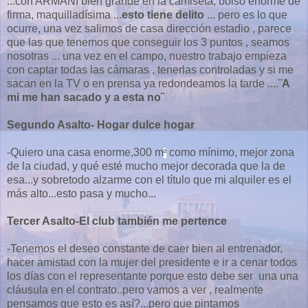
...con ARMANI bien grande en la camiseta, bolso enorme de
firma, maquilladísima ...
esto tiene delito
... pero es lo que
ocurre, una vez salimos de casa dirección estadio , parece
que las que tenemos que conseguir los 3 puntos , seamos
nosotras ... una vez en el campo, nuestro trabajo empieza
con captar todas las cámaras , tenerlas controladas y si me
sacan en la TV o en prensa ya redondeamos la tarde ....
¨A
mi me han sacado y a esta no¨
Segundo Asalto- Hogar dulce hogar
-Quiero una casa enorme,300 m
como mínimo, mejor zona
²
de la ciudad, y qué esté mucho mejor decorada que la de
esa...y sobretodo alzarme con el título que mi alquiler es el
más alto...esto pasa y mucho...
Tercer Asalto-El club también me pertence
-Tenemos el deseo constante de caer bien al entrenador,
hacer amistad con la mujer del presidente e ir a cenar todos
los días con el representante porque esto debe ser una una
cláusula en el contrato..pero vamos a ver , realmente
pensamos que esto es así?...pero que pintamos