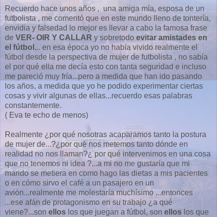
Recuerdo hace unos años , una amiga mía, esposa de un
futbolista , me comentó que en este mundo lleno de tontería,
envidia y falsedad lo mejor es llevar a cabo la famosa frase
de
VER- OIR Y CALLAR
y sobretodo
evitar amistades en
el fútbol.
.. en esa época yo no había vivido realmente el
fútbol desde la perspectiva de mujer de futbolista , no sabía
el por qué ella me decía esto con tanta seguridad e incluso
me pareció muy fría...pero a medida que han ido pasando
los años, a medida que yo he podido experimentar ciertas
cosas y vivir algunas de ellas...recuerdo esas palabras
constantemente.
( Eva te echo de menos)
Realmente ¿por qué nosotras acaparamos tanto la postura
de mujer de...?¿por qué nos metemos tanto dónde en
realidad no nos llaman?¿ por qué intervenimos en una cosa
que no tenemos ni idea ?...a mi no me gustaría que mi
marido se metiera en como hago las dietas a mis pacientes
o en cómo sirvo el café a un pasajero en un
avión...realmente me molestaría muchísimo ...entonces
...ese afán de protagonismo en su trabajo ¿a qué
viene?...son
ellos
los que juegan a fútbol, son
ellos
los que