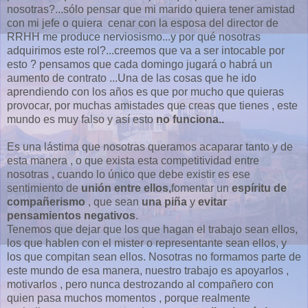
nosotras?...sólo pensar que mi marido quiera tener amistad
con mi jefe o quiera cenar con la esposa del director de
RRHH me produce nerviosismo...y por qué nosotras
adquirimos este rol?...creemos que va a ser intocable por
esto ? pensamos que cada domingo jugará o habrá un
aumento de contrato ...Una de las cosas que he ido
aprendiendo con los años es que por mucho que quieras
provocar, por muchas amistades que creas que tienes , este
mundo es muy falso y así esto
no funciona..
Es una lástima que nosotras queramos acaparar tanto y de
esta manera , o que exista esta competitividad entre
nosotras , cuando lo único que debe existir es ese
sentimiento de
unión entre ellos,
fomentar un
espíritu de
compañerismo
, que sean
una piña
y
evitar
pensamientos negativos
.
Tenemos que dejar que los que hagan el trabajo sean ellos,
los que hablen con el mister o representante sean ellos, y
los que compitan sean ellos. Nosotras no formamos parte de
este mundo de esa manera, nuestro trabajo es apoyarlos ,
motivarlos , pero nunca destrozando al compañero con
quien pasa muchos momentos , porque realmente