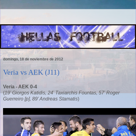
domingo, 18 de noviembre de 2012
Veria vs AEK (J11)
Veria - AEK 0-4
(
19' Giorgos Katidis, 24' Taxiarchis Fountas, 57' Roger
Guerreiro [p], 89' Andreas Stamatis
)