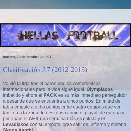
martes, 23 de octubre de 2012
Clasificación J.7 (2012-2013)
Volvió la liga tras el parón por los compromisos
internacionales pero la vida sigue igual,
Olympiacos
imbatido y ahora el
PAOK
es su más inmediato perseguidor
a pesar de que se encuentra a cinco puntos. En mitad de
tabla empate a ocho puntos entre cuatro equipos que ven
tan cerca la zona de descenso como el playoff de europa y
por abajo el
AEK
una semana más es colista y el
Levadiakos
con su empate logra salir del infierno y meter a
Skoda Xanthi .