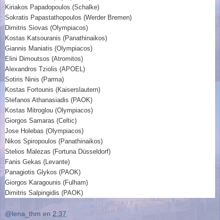
Kiriakos Papadopoulos (Schalke)
Sokratis Papastathopoulos (Werder Bremen)
Dimitris Siovas (Olympiacos)
Kostas Katsouranis (Panathinaikos)
Giannis Maniatis (Olympiacos)
Elini Dimoutsos (Atromitos)
Alexandros Tziolis (APOEL)
Sotiris Ninis (Parma)
Kostas Fortounis (Kaiserslautern)
Stefanos Athanasiadis (PAOK)
Kostas Mitroglou (Olympiacos)
Giorgos Samaras (Celtic)
Jose Holebas (Olympiacos)
Nikos Spiropoulos (Panathinaikos)
Stelios Malezas (Fortuna Düsseldorf)
Fanis Gekas (Levante)
Panagiotis Glykos (PAOK)
Giorgos Karagounis (Fulham)
Dimitris Salpingidis (PAOK)
@lena_thm
en
2:37