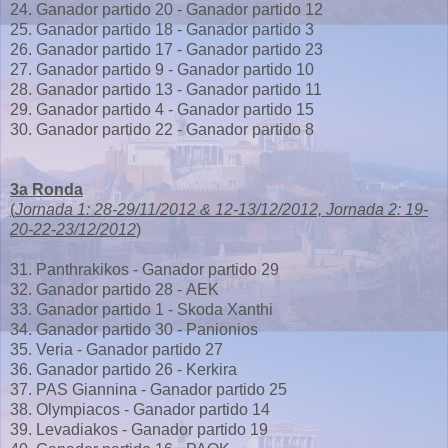
24. Ganador partido 20 - Ganador partido 12
25. Ganador partido 18 - Ganador partido 3
26. Ganador partido 17 - Ganador partido 23
27. Ganador partido 9 - Ganador partido 10
28. Ganador partido 13 - Ganador partido 11
29. Ganador partido 4 - Ganador partido 15
30. Ganador partido 22 - Ganador partido 8
3a Ronda
(
Jornada 1: 28-29/11/2012 & 12-13/12/2012, Jornada 2: 19-
20-22-23/12/2012
)
31. Panthrakikos - Ganador partido 29
32. Ganador partido 28 - AEK
33. Ganador partido 1 - Skoda Xanthi
34. Ganador partido 30 - Panionios
35. Veria - Ganador partido 27
36. Ganador partido 26 - Kerkira
37. PAS Giannina - Ganador partido 25
38. Olympiacos - Ganador partido 14
39. Levadiakos - Ganador partido 19