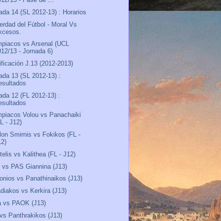
ada 14 (SL 2012-13) : Horarios
erdad del Fútbol - Moral Vs
xcesos.
piacos vs Arsenal (UCL
012/13 - Jornada 6)
ificación J.13 (2012-2013)
ada 13 (SL 2012-13) :
esultados
ada 12 (FL 2012-13) :
esultados
piacos Volou vs Panachaiki
L - J12)
lon Smirnis vs Fokikos (FL -
12)
telis vs Kalithea (FL - J12)
vs PAS Giannina (J13)
onios vs Panathinaikos (J13)
diakos vs Kerkira (J13)
a vs PAOK (J13)
vs Panthrakikos (J13)