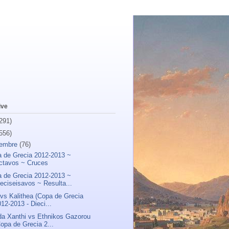
ive
291)
556)
iembre
(76)
 de Grecia 2012-2013 ~
ctavos ~ Cruces
 de Grecia 2012-2013 ~
ieciseisavos ~ Resulta...
 vs Kalithea (Copa de Grecia
12-2013 - Dieci...
a Xanthi vs Ethnikos Gazorou
Copa de Grecia 2...