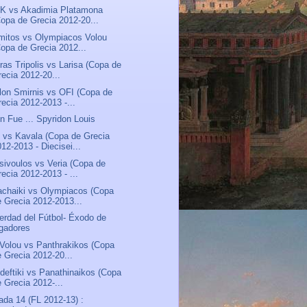
K vs Akadimia Platamona
Copa de Grecia 2012-20...
mitos vs Olympiacos Volou
Copa de Grecia 2012...
ras Tripolis vs Larisa (Copa de
recia 2012-20...
lon Smirnis vs OFI (Copa de
recia 2012-2013 -...
n Fue ... Spyridon Louis
vs Kavala (Copa de Grecia
12-2013 - Diecisei...
sivoulos vs Veria (Copa de
ecia 2012-2013 - ...
chaiki vs Olympiacos (Copa
e Grecia 2012-2013...
erdad del Fútbol- Éxodo de
ugadores
 Volou vs Panthrakikos (Copa
e Grecia 2012-20...
deftiki vs Panathinaikos (Copa
e Grecia 2012-...
ada 14 (FL 2012-13) :