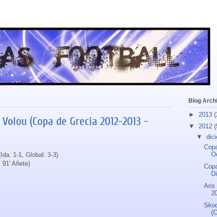
Blog Arch
►
2013
(
Volou (Copa de Grecia 2012-2013 -
▼
2012
(
▼
dic
Copa
O
Ida: 1-1, Global: 3-3)
, 91' Añete)
Copa
D
Aris
20
Skod
(