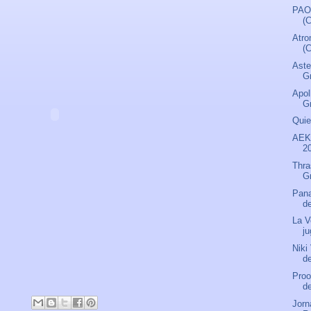
PAO
(
Atro
(
Aste
G
Apol
G
Quie
AEK 
20
Thra
Gr
Pana
d
La V
j
Niki
d
Proo
d
Jorn