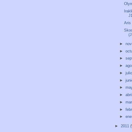
Olym
Irak
J
Aris
Skod
(
►
nov
►
oct
►
sep
►
ago
►
juli
►
jun
►
ma
►
abri
►
ma
►
feb
►
ene
►
2011
(