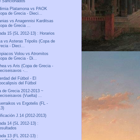
e Sancionados
dimia Platamona vs PAOK
opa de Grecia - Dieci...
anias vs Anagennisi Karditsas
Copa de Grecia ...
ada 15 (SL 2012-13) : Horarios
sa vs Asteras Tripolis (Copa de
ecia - Dieci...
piacos Volou vs Atromitos
opa de Grecia - Di...
thea vs Aris (Copa de Grecia -
eciseisavos -...
erdad del Fútbol - El
pocalipsis del Fútbol
 de Grecia 2012-2013 ~
eciseisavos (Vuelta) ...
erraikos vs Ergotelis (FL -
13)
ificación J.14 (2012-2013)
ada 14 (SL 2012-13) :
esultados
ada 13 (FL 2012-13) :