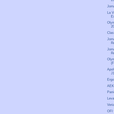
Jorn
La V
E
Olym
2
Clas
Jorn
R
Jorn
R
Olym
(F
Apol
J
Ergo
AEK 
Pani
Leva
Veri
OFI 