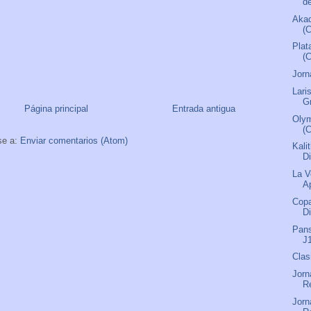
d
Aka
(C
Plat
(
Jorn
Lari
Gr
Página principal
Entrada antigua
Olym
(C
se a:
Enviar comentarios (Atom)
Kali
Di
La V
A
Copa
Di
Pans
J
Clas
Jorn
R
Jorn