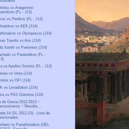
esultados
 Volou vs Anagennisi
iannitson (FL - J13)
kos vs Pierikos (FL - J13)
hrakikos vs AEK (J14)
thinaikos vs Olympiacos (J14)
ras Tripolis vs Aris (J14)
a Xanthi vs Panionios (J14)
chaiki vs Panetolikos (FL -
13)
sa vs Apollon Smirnis (FL - J13)
anias vs Veria (J14)
mitos vs OFI (J14)
 vs Levadiakos (J14)
ira vs PAS Giannina (J14)
 de Grecia 2012-2013 ~
ieciseisavos ~ Resulta...
ada 14 (SL 2012-13) : Lista de
ancionados
enham vs Panathinaikos (UEL
012/13 - Fase de ...