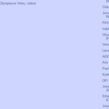
R
Olympiacos Volou
,
videos
Clas
Jorn
R
PAS 
Irak
Olym
(F
Veri
Leva
AEK 
Aris
Pani
Kerk
OFI 
Jorn
20
Ethn
(C
Jorn