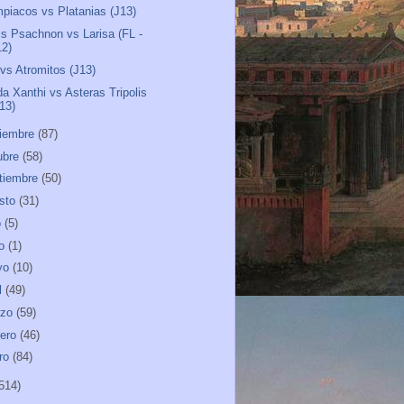
piacos vs Platanias (J13)
lis Psachnon vs Larisa (FL -
12)
 vs Atromitos (J13)
a Xanthi vs Asteras Tripolis
J13)
iembre
(87)
ubre
(58)
tiembre
(50)
sto
(31)
o
(5)
io
(1)
yo
(10)
l
(49)
rzo
(59)
rero
(46)
ro
(84)
514)