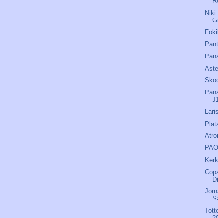
R
Niki
G
Foki
Pant
Pana
Aste
Skod
Pana
J
Lari
Plat
Atro
PAOK
Kerk
Copa
D
Jorn
S
Tott
2