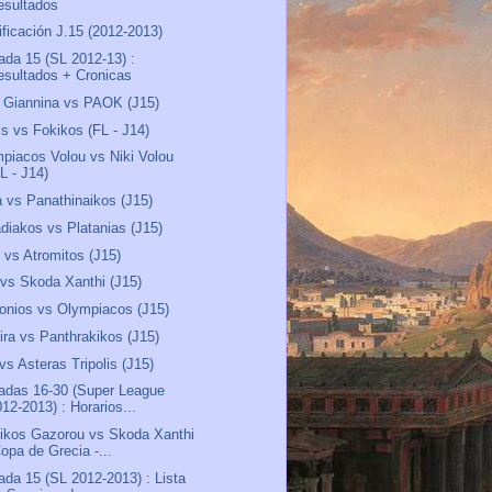
esultados
ificación J.15 (2012-2013)
ada 15 (SL 2012-13) :
esultados + Cronicas
Giannina vs PAOK (J15)
lis vs Fokikos (FL - J14)
piacos Volou vs Niki Volou
L - J14)
a vs Panathinaikos (J15)
diakos vs Platanias (J15)
vs Atromitos (J15)
 vs Skoda Xanthi (J15)
onios vs Olympiacos (J15)
ira vs Panthrakikos (J15)
vs Asteras Tripolis (J15)
adas 16-30 (Super League
12-2013) : Horarios...
ikos Gazorou vs Skoda Xanthi
opa de Grecia -...
ada 15 (SL 2012-2013) : Lista