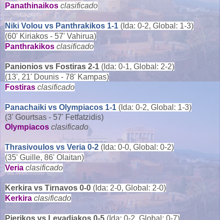
Panathinaikos
clasificado
Niki Volou vs Panthrakikos 1-1
(Ida: 0-2, Global: 1-3)
(60' Kiriakos - 57' Vahirua)
Panthrakikos
clasificado
Panionios vs Fostiras 2-1
(Ida: 0-1, Global: 2-2)
(13', 21' Dounis - 78' Kampas)
Fostiras
clasificado
Panachaiki vs Olympiacos 1-1
(Ida: 0-2, Global: 1-3)
(3' Gourtsas - 57' Fetfatzidis)
Olympiacos
clasificado
Thrasivoulos vs Veria 0-2
(Ida: 0-0, Global: 0-2)
(35' Guille, 86' Olaitan)
Veria
clasificado
Kerkira vs Tirnavos 0-0
(Ida: 2-0, Global: 2-0)
Kerkira
clasificado
Pierikos vs Levadiakos 0-5
(Ida: 0-2, Global: 0-7)