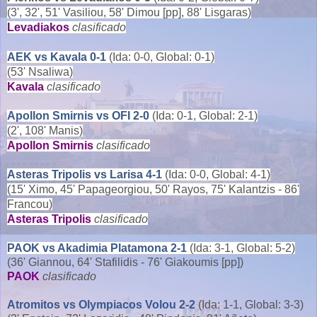
(3', 32', 51' Vasiliou, 58' Dimou [pp], 88' Lisgaras)
Levadiakos
clasificado
AEK vs Kavala 0-1
(Ida: 0-0, Global: 0-1)
(53' Nsaliwa)
Kavala
clasificado
Apollon Smirnis vs OFI 2-0
(Ida: 0-1, Global: 2-1)
(2', 108' Manis)
Apollon Smirnis
clasificado
Asteras Tripolis vs Larisa 4-1
(Ida: 0-0, Global: 4-1)
(15' Ximo, 45' Papageorgiou, 50' Rayos, 75' Kalantzis - 86'
Francou)
Asteras Tripolis
clasificado
PAOK vs Akadimia Platamona 2-1
(Ida: 3-1, Global: 5-2)
(36' Giannou, 64' Stafilidis - 76' Giakoumis [pp])
PAOK
clasificado
Atromitos vs Olympiacos Volou 2-2
(Ida: 1-1, Global: 3-3)