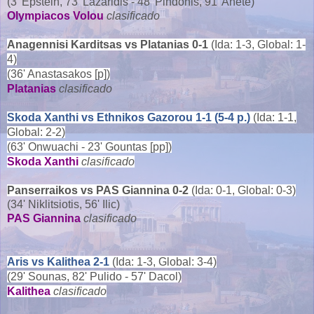
(3' Epstein, 73' Lazaridis - 48' Pindonis, 91' Añete)
Olympiacos Volou
clasificado
Anagennisi Karditsas vs Platanias 0-1
(Ida: 1-3, Global: 1-
4)
(36' Anastasakos [p])
Platanias
clasificado
Skoda Xanthi vs Ethnikos Gazorou 1-1 (5-4 p.)
(Ida: 1-1,
Global: 2-2)
(63' Onwuachi - 23' Gountas [pp])
Skoda Xanthi
clasificado
Panserraikos vs PAS Giannina 0-2
(Ida: 0-1, Global: 0-3)
(34' Niklitsiotis, 56' Ilic)
PAS Giannina
clasificado
Aris vs Kalithea 2-1
(Ida: 1-3, Global: 3-4)
(29' Sounas, 82' Pulido - 57' Dacol)
Kalithea
clasificado