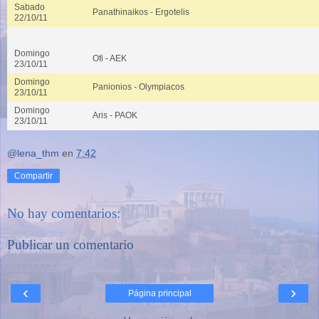
Sabado
Panathinaikos - Ergotelis
22/10/11
Domingo
Ofi - AEK
23/10/11
Domingo
Panionios - Olympiacos
23/10/11
Domingo
Aris - PAOK
23/10/11
@lena_thm
en
7:42
Compartir
No hay comentarios:
Publicar un comentario
‹
›
Página principal