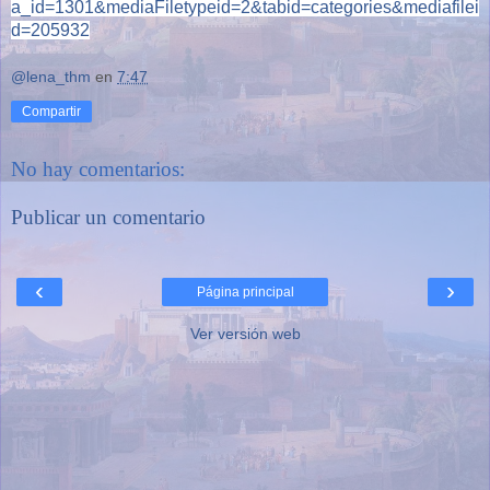
a_id=1301&mediaFiletypeid=2&tabid=categories&mediafilei
d=205932
@lena_thm
en
7:47
Compartir
No hay comentarios:
Publicar un comentario
‹
›
Página principal
Ver versión web