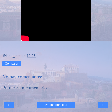
@lena_thm
en
12:23
Compartir
No hay comentarios:
Publicar un comentario
‹
›
Página principal