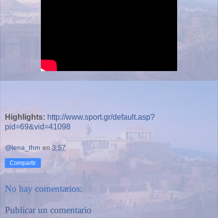
Highlights:
http://www.sport.gr/default.asp?
pid=69&vid=41098
@lena_thm
en
3:57
Compartir
No hay comentarios:
Publicar un comentario