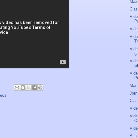
Maxi
Clas
Vide
P
Vide
Vide
Tr
Vide
(J
Vide
S
Vide
P
Manu
Jorn
deos
Clas
Vide
Vide
O
Vide
Aris