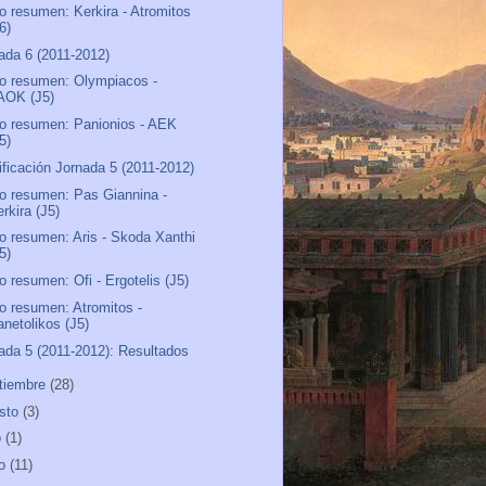
o resumen: Kerkira - Atromitos
6)
ada 6 (2011-2012)
o resumen: Olympiacos -
AOK (J5)
o resumen: Panionios - AEK
5)
ificación Jornada 5 (2011-2012)
o resumen: Pas Giannina -
rkira (J5)
o resumen: Aris - Skoda Xanthi
5)
o resumen: Ofi - Ergotelis (J5)
o resumen: Atromitos -
anetolikos (J5)
ada 5 (2011-2012): Resultados
tiembre
(28)
sto
(3)
o
(1)
io
(11)