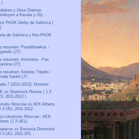
I )
adiakos y Doxa Dramas
stituyen a Kavala y Oly...
 vs PAOK Derby de Salónica (
 )
oria de Salónica y Aris-PAOK
)
o resumen: Panathinaikos -
gotelis (J7)
o resumen: Atromitos - Pas
iannina (J7)
o resumen: Asteras Tripolis -
koda Xanthi (J7...
ada 7 (2011-2012): Horarios
 vs Shamrock Rovers ( J.3
EL 2011-2012 )
omotiv Moscow vs AEK Athens
 J.3 UEL 2011-2012...
ia Lokomotiv Moscow - AEK
thens (J.3 UEL)
piacos vs Borussia Dortmund
 J.3 UCL 2011-201...