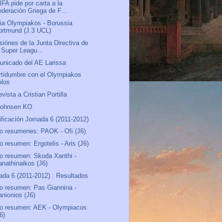
IFA pide por carta a la
ederación Griega de F...
ia Olympiakos - Borussia
ortmund (J.3 UCL)
siónes de la Junta Directiva de
a Super Leagu...
nicado del AE Larissa
rtidumbre con el Olympiakos
olos
evista a Cristian Portilla
johnsen KO
ificación Jornada 6 (2011-2012)
o resumenes: PAOK - Ofi (J6)
o resumen: Ergotelis - Aris (J6)
o resumen: Skoda Xanthi -
anathinaikos (J6)
ada 6 (2011-2012) : Resultados
o resumen: Pas Giannina -
anionios (J6)
o resumen: AEK - Olympiacos
6)