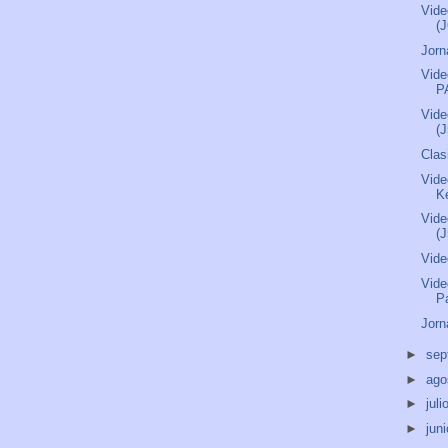
Vide
(J
Jorn
Vide
P
Vide
(J
Clas
Vide
Ke
Vide
(J
Vide
Vide
P
Jorn
►
sep
►
ago
►
juli
►
jun