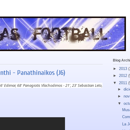
Blog Arch
►
2013
(
thi - Panathinaikos (J6)
►
2012
(
▼
2011
(
6' Edimar, 68' Panagiotis Vlachodimos - 21', 23' Sebastian Leto,
►
dic
►
nov
▼
oct
Musa
Comu
La J