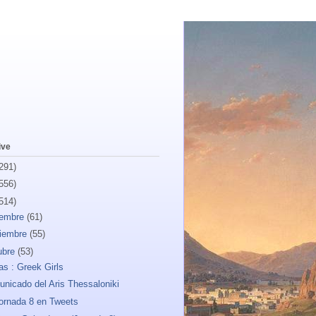
ive
291)
556)
514)
iembre
(61)
iembre
(55)
ubre
(53)
s : Greek Girls
nicado del Aris Thessaloniki
ornada 8 en Tweets