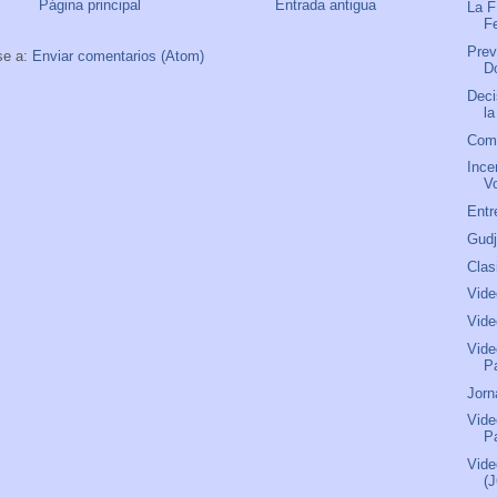
Página principal
Entrada antigua
La F
F
Prev
se a:
Enviar comentarios (Atom)
D
Deci
l
Comu
Ince
V
Entr
Gud
Clas
Vide
Vide
Vide
P
Jorn
Vide
P
Vide
(J