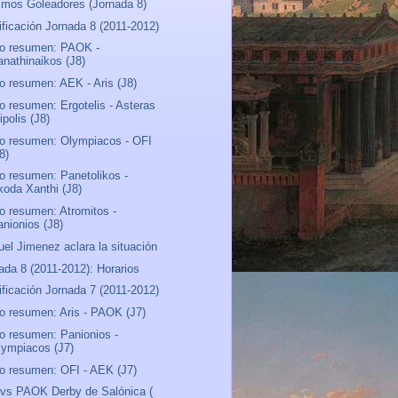
mos Goleadores (Jornada 8)
ificación Jornada 8 (2011-2012)
o resumen: PAOK -
anathinaikos (J8)
o resumen: AEK - Aris (J8)
o resumen: Ergotelis - Asteras
ipolis (J8)
o resumen: Olympiacos - OFI
8)
o resumen: Panetolikos -
koda Xanthi (J8)
o resumen: Atromitos -
anionios (J8)
el Jimenez aclara la situación
ada 8 (2011-2012): Horarios
ificación Jornada 7 (2011-2012)
o resumen: Aris - PAOK (J7)
o resumen: Panionios -
lympiacos (J7)
o resumen: OFI - AEK (J7)
 vs PAOK Derby de Salónica (