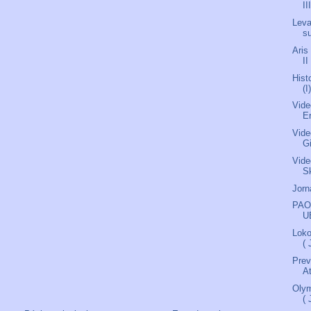
II
Lev
su
Aris
II
Hist
(I
Vide
Er
Vide
G
Vide
S
Jorn
PAOK
U
Lok
(
Prev
A
Olym
(