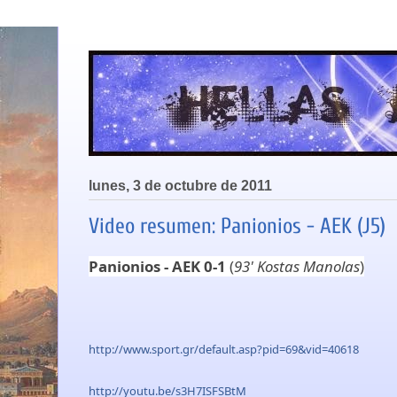
lunes, 3 de octubre de 2011
Video resumen: Panionios - AEK (J5)
Panionios - AEK 0-1
(
93' Kostas Manolas
)
http://www.sport.gr/default.asp?pid=69&vid=40618
http://youtu.be/s3H7ISFSBtM