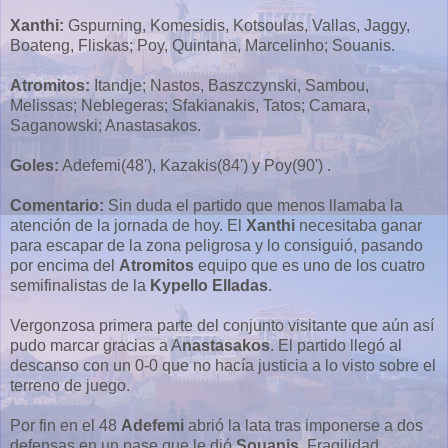
Xanthi:
Gspurning, Komesidis, Kotsoulas, Vallas, Jaggy,
Boateng, Fliskas; Poy, Quintana, Marcelinho; Souanis.
Atromitos:
Itandje; Nastos, Baszczynski, Sambou,
Melissas; Neblegeras; Sfakianakis, Tatos; Camara,
Saganowski; Anastasakos.
Goles:
Adefemi(48'), Kazakis(84') y Poy(90') .
Comentario:
Sin duda el partido que menos llamaba la
atención de la jornada de hoy. El
Xanthi
necesitaba ganar
para escapar de la zona peligrosa y lo consiguió, pasando
por encima del
Atromitos
equipo que es uno de los cuatro
semifinalistas de la
Kypello Elladas
.
Vergonzosa primera parte del conjunto visitante que aún así
pudo marcar gracias a A
nastasakos
. El partido llegó al
descanso con un 0-0 que no hacía justicia a lo visto sobre el
terreno de juego.
Por fin en el 48
Adefemi
abrió la lata tras imponerse a dos
defensas en un pase que le dió
Souanis
. Fragilidad