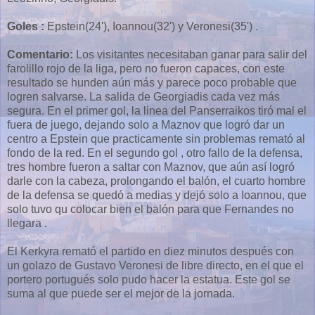
Goles :
Epstein(24'), Ioannou(32') y Veronesi(35') .
Comentario:
Los visitantes necesitaban ganar para salir del
farolillo rojo de la liga, pero no fueron capaces, con este
resultado se hunden aún más y parece poco probable que
logren salvarse. La salida de Georgiadis cada vez más
segura. En el primer gol, la linea del Panserraikos tiró mal el
fuera de juego, dejando solo a Maznov que logró dar un
centro a Epstein que practicamente sin problemas remató al
fondo de la red. En el segundo gol , otro fallo de la defensa,
tres hombre fueron a saltar con Maznov, que aún así logró
darle con la cabeza, prolongando el balón, el cuarto hombre
de la defensa se quedó a medias y dejó solo a Ioannou, que
solo tuvo qu colocar bien el balón para que Fernandes no
llegara .
El Kerkyra remató el partido en diez minutos después con
un golazo de Gustavo Veronesi de libre directo, en el que el
portero portugués solo pudo hacer la estatua. Este gol se
suma al que puede ser el mejor de la jornada.