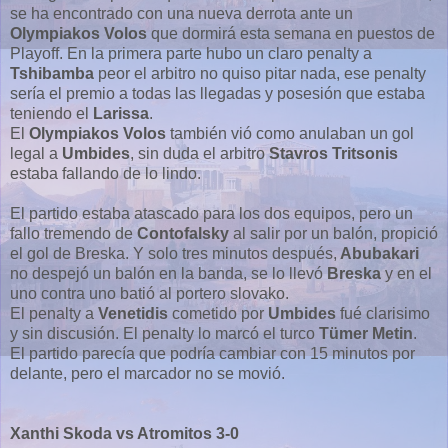
se ha encontrado con una nueva derrota ante un
Olympiakos Volos
que dormirá esta semana en puestos de
Playoff. En la primera parte hubo un claro penalty a
Tshibamba
peor el arbitro no quiso pitar nada, ese penalty
sería el premio a todas las llegadas y posesión que estaba
teniendo el
Larissa
.
El
Olympiakos Volos
también vió como anulaban un gol
legal a
Umbides
, sin duda el arbitro
Stavros Tritsonis
estaba fallando de lo lindo.
El partido estaba atascado para los dos equipos, pero un
fallo tremendo de
Contofalsky
al salir por un balón, propició
el gol de Breska. Y solo tres minutos después,
Abubakari
no despejó un balón en la banda, se lo llevó
Breska
y en el
uno contra uno batió al portero slovako.
El penalty a
Venetidis
cometido por
Umbides
fué clarisimo
y sin discusión. El penalty lo marcó el turco
Tümer Metin
.
El partido parecía que podría cambiar con 15 minutos por
delante, pero el marcador no se movió.
Xanthi Skoda vs Atromitos 3-0