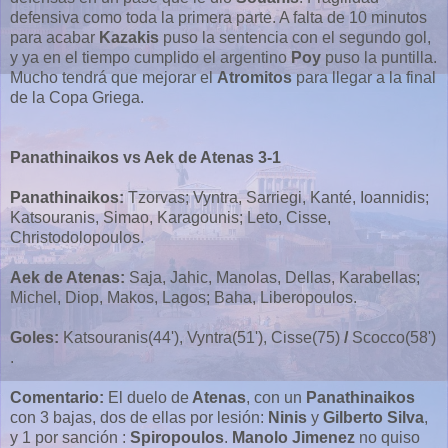
defensiva como toda la primera parte. A falta de 10 minutos
para acabar
Kazakis
puso la sentencia con el segundo gol,
y ya en el tiempo cumplido el argentino
Poy
puso la puntilla.
Mucho tendrá que mejorar el
Atromitos
para llegar a la final
de la Copa Griega.
Panathinaikos vs Aek de Atenas 3-1
Panathinaikos:
Tzorvas; Vyntra, Sarriegi, Kanté, Ioannidis;
Katsouranis, Simao, Karagounis; Leto, Cisse,
Christodolopoulos.
Aek de Atenas:
Saja, Jahic, Manolas, Dellas, Karabellas;
Michel, Diop, Makos, Lagos; Baha, Liberopoulos.
Goles:
Katsouranis(44'), Vyntra(51'), Cisse(75)
/
Scocco(58')
.
Comentario:
El duelo de
Atenas
, con un
Panathinaikos
con 3 bajas, dos de ellas por lesión:
Ninis
y
Gilberto Silva
,
y 1 por sanción :
Spiropoulos
.
Manolo Jimenez
no quiso