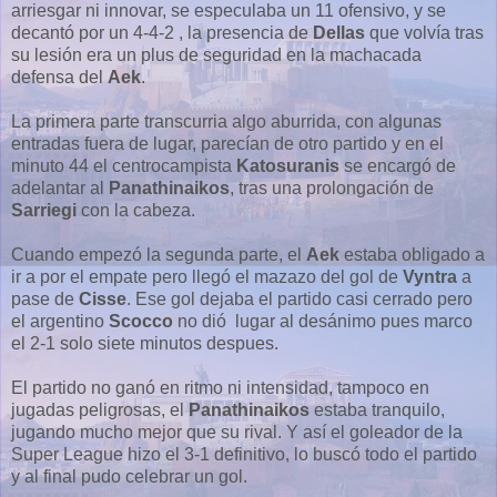
arriesgar ni innovar, se especulaba un 11 ofensivo, y se
decantó por un 4-4-2 , la presencia de
Dellas
que volvía tras
su lesión era un plus de seguridad en la machacada
defensa del
Aek
.
La primera parte transcurria algo aburrida, con algunas
entradas fuera de lugar, parecían de otro partido y en el
minuto 44 el centrocampista
Katosuranis
se encargó de
adelantar al
Panathinaikos
, tras una prolongación de
Sarriegi
con la cabeza.
Cuando empezó la segunda parte, el
Aek
estaba obligado a
ir a por el empate pero llegó el mazazo del gol de
Vyntra
a
pase de
Cisse
. Ese gol dejaba el partido casi cerrado pero
el argentino
Scocco
no dió lugar al desánimo pues marco
el 2-1 solo siete minutos despues.
El partido no ganó en ritmo ni intensidad, tampoco en
jugadas peligrosas, el
Panathinaikos
estaba tranquilo,
jugando mucho mejor que su rival. Y así el goleador de la
Super League hizo el 3-1 definitivo, lo buscó todo el partido
y al final pudo celebrar un gol.