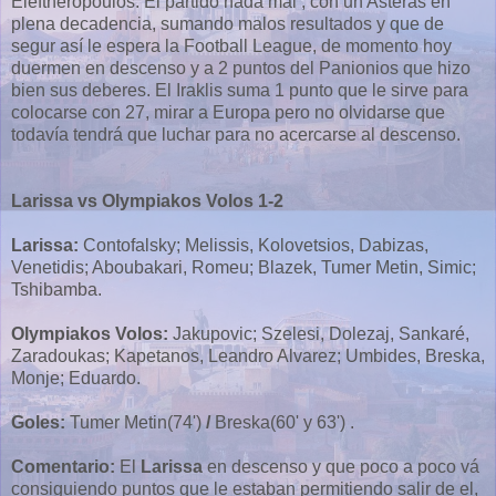
Eleftheropoulos. El partido nada mal , con un Asteras en
plena decadencia, sumando malos resultados y que de
segur así le espera la Football League, de momento hoy
duermen en descenso y a 2 puntos del Panionios que hizo
bien sus deberes. El Iraklis suma 1 punto que le sirve para
colocarse con 27, mirar a Europa pero no olvidarse que
todavía tendrá que luchar para no acercarse al descenso.
Larissa vs Olympiakos Volos 1-2
Larissa:
Contofalsky; Melissis, Kolovetsios, Dabizas,
Venetidis; Aboubakari, Romeu; Blazek, Tumer Metin, Simic;
Tshibamba.
Olympiakos Volos:
Jakupovic; Szelesi, Dolezaj, Sankaré,
Zaradoukas; Kapetanos, Leandro Alvarez; Umbides, Breska,
Monje; Eduardo.
Goles:
Tumer Metin(74')
/
Breska(60' y 63') .
Comentario:
El
Larissa
en descenso y que poco a poco vá
consiguiendo puntos que le estaban permitiendo salir de el,