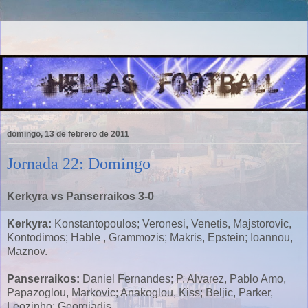
domingo, 13 de febrero de 2011
Jornada 22: Domingo
Kerkyra vs Panserraikos 3-0
Kerkyra:
Konstantopoulos; Veronesi, Venetis, Majstorovic,
Kontodimos; Hable , Grammozis; Makris, Epstein; Ioannou,
Maznov.
Panserraikos:
Daniel Fernandes; P. Alvarez, Pablo Amo,
Papazoglou, Markovic; Anakoglou, Kiss; Beljic, Parker,
Leozinho; Georgiadis.