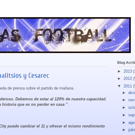
Blog Arch
►
2013
(
alitsios y Cesarec
►
2012
(
▼
2011
(
eda de prensa sobre el partido de mañana.
►
dic
eroso. Debemos de estar al 120% de nuestra capacidad.
►
nov
 historia que es no perder en casa "
.
►
oct
►
sep
►
ago
City puede cambiar el 11 y ofrecer el mismo rendimiento
►
juli