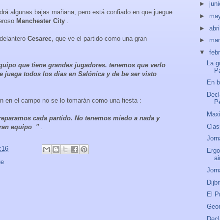
►
jun
drá algunas bajas mañana, pero está confiado en que juegue
►
ma
deroso
Manchester City
.
►
abri
 delantero
Cesarec
, que ve el partido como una gran
►
ma
▼
feb
La g
equipo que tiene grandes jugadores. tenemos que verlo
P
e juega todos los dias en Salónica y de be ser visto
En b
Decl
én en el campo no se lo tomarán como una fiesta :
Pe
Maxi
reparamos cada partido. No tenemos miedo a nada y
Clas
ran equipo "
.
Jorn
:16
Ergo
ai
ue
Jorn
Dijb
El P
Geor
Decl