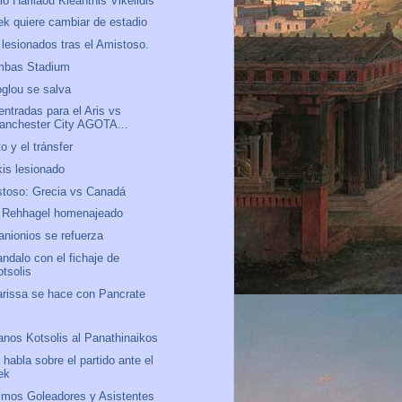
io Harilaou Kleanthis Vikelidis
ek quiere cambiar de estadio
lesionados tras el Amistoso.
mbas Stadium
oglou se salva
entradas para el Aris vs
anchester City AGOTA...
to y el tránsfer
kis lesionado
toso: Grecia vs Canadá
 Rehhagel homenajeado
anionios se refuerza
ndalo con el fichaje de
otsolis
arissa se hace con Pancrate
o
anos Kotsolis al Panathinaikos
 habla sobre el partido ante el
ek
mos Goleadores y Asistentes