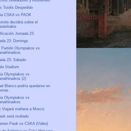
mos Goleadores y Asistentes
s Tsiolis Despedido
via CSKA vs PAOK
omite decidirá sobre el
araiskakis
ificación Jornada 23
ada 23: Domingo
 Partido Olympiakos vs
anathinaikos
ada 23: Sábado
la Stadium
ia Olympiakos vs
anathinaikos (2)
el Blanco podría quedarse en
tenas
ia Olympiakos vs
anathinaikos
 Viajará mañana a Moscú
aok será multado
umen Paok vs CSKA (Video)
k de Salónica vs Cska Moscow