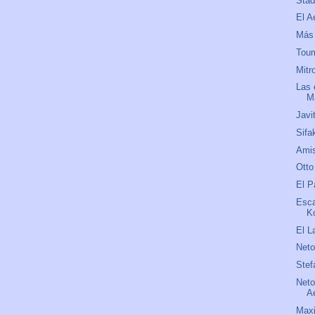
Stad
El A
Más 
Tou
Mitr
Las 
M
Javi
Sifa
Amis
Otto
El P
Esca
K
El L
Net
Stef
Neto
A
Maxi