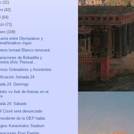
io
(11)
yo
(42)
l
(64)
rzo
(71)
rero
(109)
uerra entre Olympiakos y
anathinaikos sigue
reve Ismael Blanco renovará
araciones de Bobadilla y
reira (Aris Thessal...
mos Goleadores y Asistentes
ificación Jornada 24
ada 24: Domingo
telis vs Aek de Atenas en el
re
ada 24: Sábado
ril Cissé será denunciado
residente de la OEP habla
gios Karaiskakis Stadium
araciones Post Partido