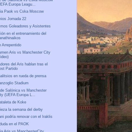
UEFA Europa Leagu...
via Paok vs Cska Moscow
ios Jornada 22
mos Goleadores y Asistentes
ión en el entrenamiento del
anathinaikos
 Arrepentido
men Aris vs Manchester City
Video)
dores del Aris hablan tras el
ost Partido
alitsios en rueda de prensa
anzoglio Stadium
 de Salónica vs Manchester
ity (UEFA Europa L...
ataleta de Koke
eza la semana del derby
ani podría renovar con el Iraklis
 duda en el PAOK
ia Aris vs ManchesterCity