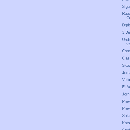
Sigu
Rued
C
Drpi
3 Du
Undi
v
Cono
Clas
Skod
Jorn
Velli
El A
Jorn
Prev
Prev
Saka
Kats