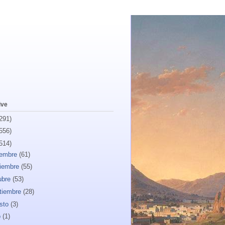
ive
291)
556)
514)
iembre
(61)
iembre
(55)
ubre
(53)
tiembre
(28)
sto
(3)
o
(1)