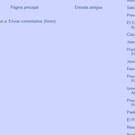
Maxi
Página principal
Entrada antigua
Saki
Pre
se a:
Enviar comentarios (Atom)
El C
K
Clas
Jorn
Post
P
Jorn
Kava
Prev
P
Isma
A
Prev
P
Paok
El P
Res
Pao