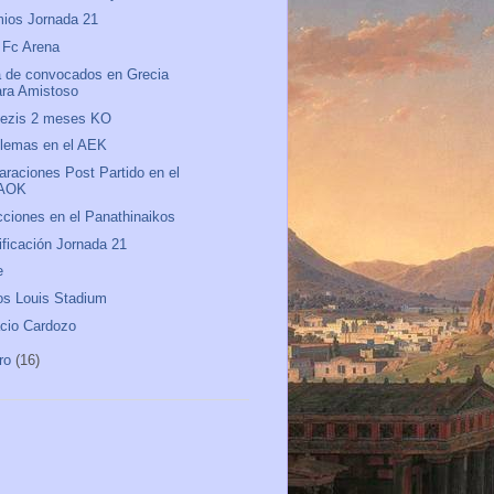
ios Jornada 21
 Fc Arena
a de convocados en Grecia
ara Amistoso
nezis 2 meses KO
lemas en el AEK
araciones Post Partido en el
AOK
ciones en el Panathinaikos
ificación Jornada 21
e
os Louis Stadium
cio Cardozo
ro
(16)