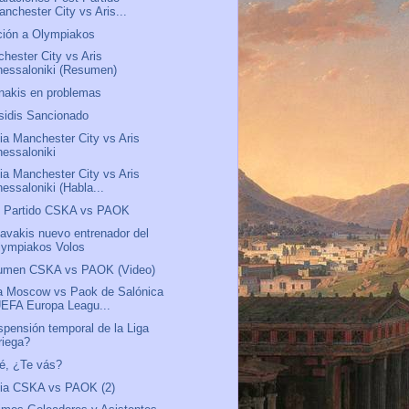
anchester City vs Aris...
ión a Olympiakos
hester City vs Aris
hessaloniki (Resumen)
nakis en problemas
sidis Sancionado
ia Manchester City vs Aris
hessaloniki
ia Manchester City vs Aris
essaloniki (Habla...
t Partido CSKA vs PAOK
avakis nuevo entrenador del
lympiakos Volos
umen CSKA vs PAOK (Video)
a Moscow vs Paok de Salónica
UEFA Europa Leagu...
pensión temporal de la Liga
riega?
é, ¿Te vás?
via CSKA vs PAOK (2)