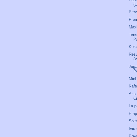
(
Pre
Prem
Maxi
Tens
P
Koke
Resu
(
Juga
P
Mich
Kaft
Aris
C
La p
Empi
Solt
Ivic
Prev