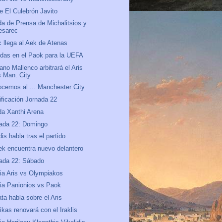
e El Culebrón Javito
a de Prensa de Michalitsios y
esarec
c llega al Aek de Atenas
das en el Paok para la UEFA
ano Mallenco arbitrará el Aris
s Man. City
cemos al ... Manchester City
ificación Jornada 22
a Xanthi Arena
ada 22: Domingo
dis habla tras el partido
ek encuentra nuevo delantero
ada 22: Sábado
ia Aris vs Olympiakos
ia Panionios vs Paok
ta habla sobre el Aris
ikas renovará con el Iraklis