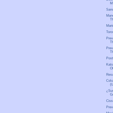
M
Sanc
Manc
T
Mari
Toro
Prev
T
Prev
Th
Pos
Kats
O
Res
Csk
(
¿Sus
G
Ciss
Pre