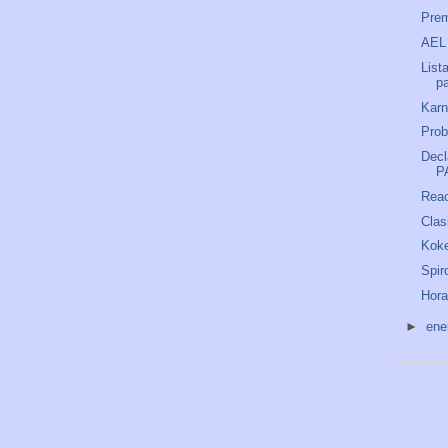
Prem
AEL
List
p
Kar
Prob
Decl
P
Reac
Clas
Kok
Spir
Hora
►
ene