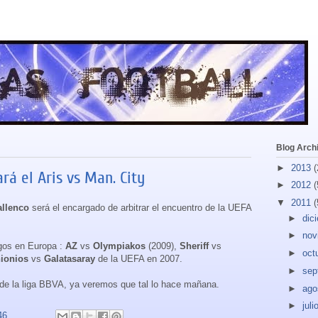
Blog Arch
►
2013
(
rá el Aris vs Man. City
►
2012
(
▼
2011
(
allenco
será el encargado de arbitrar el encuentro de la UEFA
►
dic
►
nov
egos en Europa :
AZ
vs
Olympiakos
(2009),
Sheriff
vs
►
oct
ionios
vs
Galatasaray
de la UEFA en 2007.
►
sep
s de la liga BBVA, ya veremos que tal lo hace mañana.
►
ago
►
juli
46