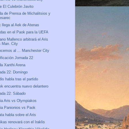
e El Culebrón Javito
a de Prensa de Michalitsios y
esarec
c llega al Aek de Atenas
das en el Paok para la UEFA
ano Mallenco arbitrará el Aris
s Man. City
cemos al ... Manchester City
ificación Jornada 22
a Xanthi Arena
ada 22: Domingo
dis habla tras el partido
ek encuentra nuevo delantero
ada 22: Sábado
ia Aris vs Olympiakos
ia Panionios vs Paok
ta habla sobre el Aris
ikas renovará con el Iraklis