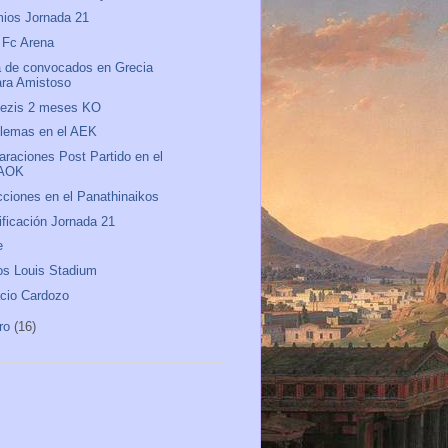
ios Jornada 21
 Fc Arena
a de convocados en Grecia
ara Amistoso
nezis 2 meses KO
lemas en el AEK
araciones Post Partido en el
AOK
ciones en el Panathinaikos
ificación Jornada 21
e
os Louis Stadium
cio Cardozo
ro
(16)