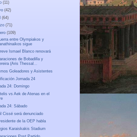
io
(11)
yo
(42)
l
(64)
rzo
(71)
rero
(109)
uerra entre Olympiakos y
anathinaikos sigue
reve Ismael Blanco renovará
araciones de Bobadilla y
reira (Aris Thessal...
mos Goleadores y Asistentes
ificación Jornada 24
ada 24: Domingo
telis vs Aek de Atenas en el
re
ada 24: Sábado
ril Cissé será denunciado
residente de la OEP habla
gios Karaiskakis Stadium
araciones Post Partido