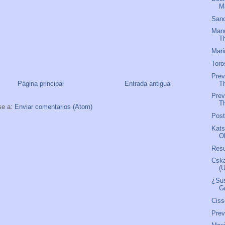
M
Sanc
Manc
T
Mari
Toro
Prev
T
Página principal
Entrada antigua
Prev
Th
se a:
Enviar comentarios (Atom)
Pos
Kats
O
Res
Csk
(
¿Sus
G
Ciss
Pre