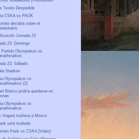
mos Goleadores y Asistentes
s Tsiolis Despedido
via CSKA vs PAOK
omite decidirá sobre el
araiskakis
ificación Jornada 23
ada 23: Domingo
 Partido Olympiakos vs
anathinaikos
ada 23: Sábado
la Stadium
ia Olympiakos vs
anathinaikos (2)
el Blanco podría quedarse en
tenas
ia Olympiakos vs
anathinaikos
 Viajará mañana a Moscú
aok será multado
umen Paok vs CSKA (Video)
k de Salónica vs Cska Moscow