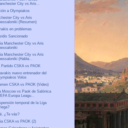
anchester City vs Aris...
ión a Olympiakos
hester City vs Aris
hessaloniki (Resumen)
nakis en problemas
sidis Sancionado
ia Manchester City vs Aris
hessaloniki
ia Manchester City vs Aris
essaloniki (Habla...
t Partido CSKA vs PAOK
avakis nuevo entrenador del
lympiakos Volos
umen CSKA vs PAOK (Video)
a Moscow vs Paok de Salónica
UEFA Europa Leagu...
pensión temporal de la Liga
riega?
é, ¿Te vás?
via CSKA vs PAOK (2)