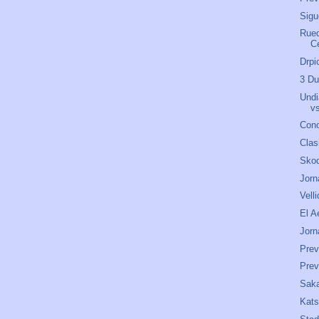
Sigu
Rued
C
Drpi
3 Du
Undi
v
Cono
Clas
Skod
Jorn
Velli
El A
Jorn
Prev
Prev
Saka
Kats