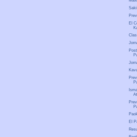
Maxi
Saki
Pre
El C
K
Clas
Jorn
Post
P
Jorn
Kava
Prev
P
Isma
A
Prev
P
Paok
El P
Res
Pao