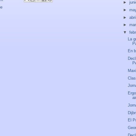
►
jun
ue
►
ma
►
abri
►
ma
▼
feb
La g
P
En b
Decl
Pe
Maxi
Clas
Jorn
Ergo
ai
Jorn
Dijb
El P
Geor
Decl