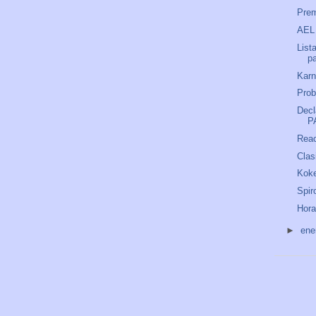
Prem
AEL
List
p
Kar
Prob
Decl
P
Reac
Clas
Kok
Spir
Hora
►
ene