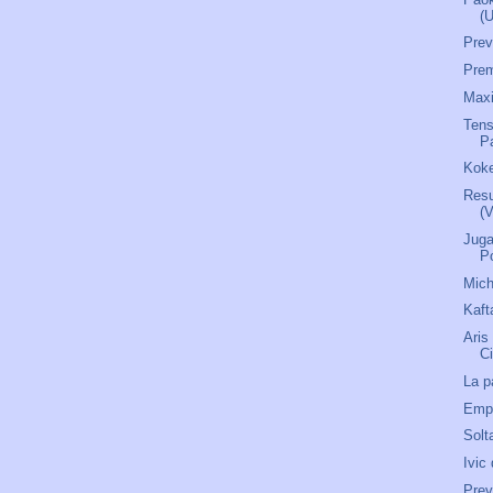
(
Pre
Prem
Maxi
Tens
P
Koke
Resu
(
Juga
P
Mich
Kaft
Aris
C
La p
Empi
Solt
Ivic
Prev