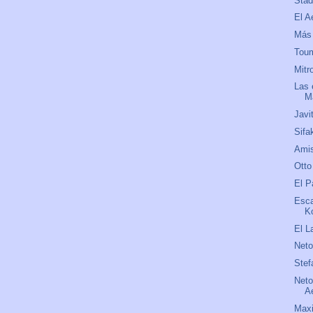
Stad
El A
Más 
Tou
Mitr
Las 
M
Javi
Sifa
Amis
Otto
El P
Esca
K
El L
Net
Stef
Neto
A
Maxi