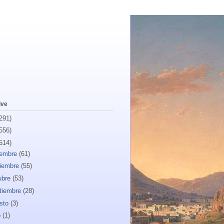
ive
291)
556)
514)
iembre
(61)
iembre
(55)
ubre
(53)
tiembre
(28)
sto
(3)
o
(1)