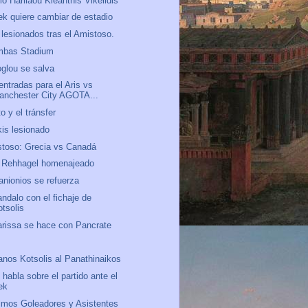
io Harilaou Kleanthis Vikelidis
ek quiere cambiar de estadio
lesionados tras el Amistoso.
mbas Stadium
oglou se salva
entradas para el Aris vs
anchester City AGOTA...
to y el tránsfer
kis lesionado
toso: Grecia vs Canadá
 Rehhagel homenajeado
anionios se refuerza
ndalo con el fichaje de
otsolis
arissa se hace con Pancrate
o
anos Kotsolis al Panathinaikos
 habla sobre el partido ante el
ek
mos Goleadores y Asistentes