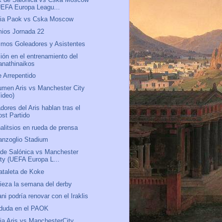
UEFA Europa Leagu...
via Paok vs Cska Moscow
ios Jornada 22
mos Goleadores y Asistentes
ión en el entrenamiento del
anathinaikos
 Arrepentido
men Aris vs Manchester City
Video)
dores del Aris hablan tras el
ost Partido
alitsios en rueda de prensa
anzoglio Stadium
 de Salónica vs Manchester
ity (UEFA Europa L...
ataleta de Koke
eza la semana del derby
ani podría renovar con el Iraklis
 duda en el PAOK
ia Aris vs ManchesterCity